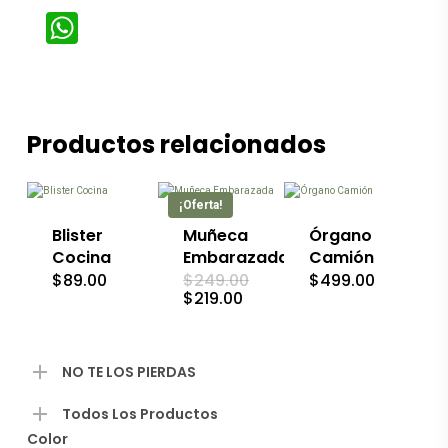
WhatsApp
Productos relacionados
Este
producto
tiene
múltiples
¡Oferta!
variantes.
Las
Blister
Muñeca
Órgano
opciones
Cocina
Embarazada
Camión
se
El
$
89.00
$
249.00
$
499.00
pueden
precio
El
$
219.00
elegir
original
precio
en
era:
actual
la
$249.00.
es:
página
$219.00.
NO TE LOS PIERDAS
de
producto
Todos Los Productos
Color