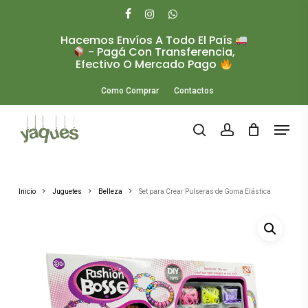
Skip
to
facebook
instagram
whatsapp
main
Hacemos Envíos A Todo El País
Close
content
- Pagá Con Transferencia,
Menu
Efectivo O Mercado Pago
Como Comprar
Contactos
Menu
search
account
Inicio
Juguetes
Belleza
Set para Crear Pulseras de Goma Elástica