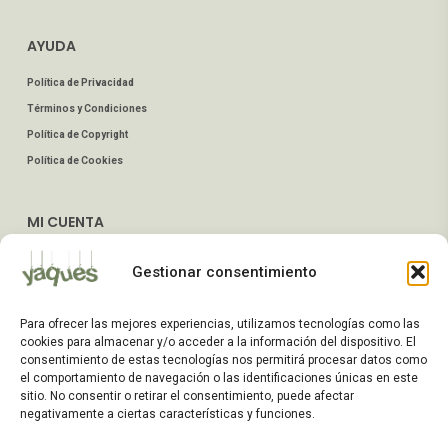
AYUDA
Política de Privacidad
Términos y Condiciones
Política de Copyright
Política de Cookies
MI CUENTA
Mis Pedidos
Gestionar consentimiento
Dirección de Envío
Editar Cuenta
Para ofrecer las mejores experiencias, utilizamos tecnologías como las
Preguntas Frecuentes
cookies para almacenar y/o acceder a la información del dispositivo. El
consentimiento de estas tecnologías nos permitirá procesar datos como
el comportamiento de navegación o las identificaciones únicas en este
ATENCIÓN AL CLIENTE
sitio. No consentir o retirar el consentimiento, puede afectar
negativamente a ciertas características y funciones.
TELÉFONOS: