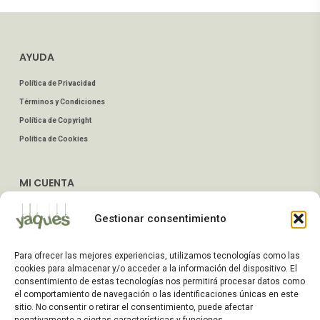
AYUDA
Política de Privacidad
Términos y Condiciones
Política de Copyright
Política de Cookies
MI CUENTA
Mis Pedidos
Gestionar consentimiento
Dirección de Envío
Editar Cuenta
Para ofrecer las mejores experiencias, utilizamos tecnologías como las
Preguntas Frecuentes
cookies para almacenar y/o acceder a la información del dispositivo. El
consentimiento de estas tecnologías nos permitirá procesar datos como
el comportamiento de navegación o las identificaciones únicas en este
ATENCIÓN AL CLIENTE
sitio. No consentir o retirar el consentimiento, puede afectar