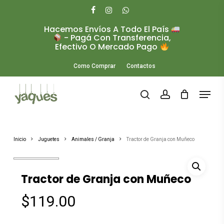
Skip
to
facebook
instagram
whatsapp
main
Hacemos Envíos A Todo El País
Close
content
- Pagá Con Transferencia,
Menu
Efectivo O Mercado Pago
Como Comprar
Contactos
Menu
search
account
Inicio
Juguetes
Animales / Granja
Tractor de Granja con Muñeco
Tractor de Granja con Muñeco
$
119.00