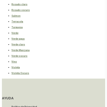
Rosado claro
Rosado oscuro
Salmon
Terracota
Turquesa
Verde
Verde agua
Verde claro
Verde Manzana
Verde oscuro
Vino
Violeta
Violeta Oscuro
AYUDA
Política de Privacidad