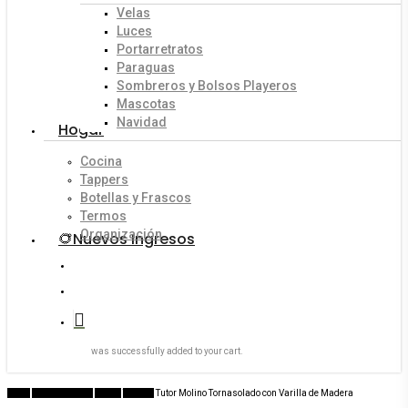
Velas
Luces
Portarretratos
Paraguas
Sombreros y Bolsos Playeros
Mascotas
Navidad
Hogar
Cocina
Tappers
Botellas y Frascos
Termos
Organización
🌻Nuevos Ingresos
search
account
was successfully added to your cart.
Inicio
Flores y Bazar
Bazar
Tutores
Tutor Molino Tornasolado con Varilla de Madera