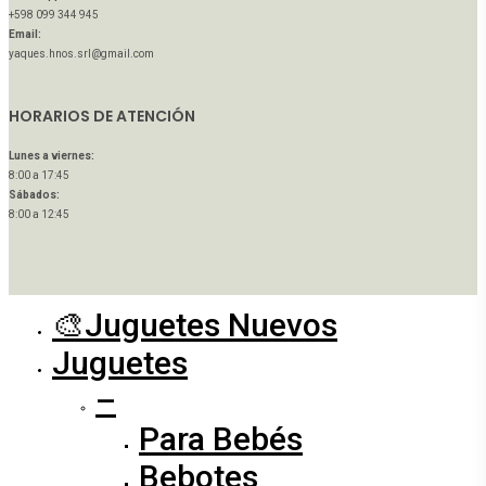
+598 099 344 945
Email:
yaques.hnos.srl@gmail.com
HORARIOS DE ATENCIÓN
Lunes a viernes:
8:00 a 17:45
Sábados:
8:00 a 12:45
🎨Juguetes Nuevos
Close
Menu
Juguetes
–
Para Bebés
Bebotes