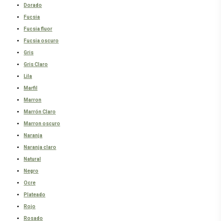
Dorado
Fucsia
Fucsia fluor
Fucsia oscuro
Gris
Gris Claro
Lila
Marfil
Marron
Marrón Claro
Marron oscuro
Naranja
Naranja claro
Natural
Negro
Ocre
Plateado
Rojo
Rosado