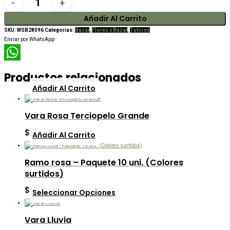
Molino
Tornasolado
Añadir Al Carrito
con
SKU:
WSB28096
Categorías:
Bazar
,
Flores y Bazar
,
Tutores
Varilla
Enviar por WhatsApp
de
Madera
cantidad
WhatsApp
Productos relacionados
Añadir Al Carrito
Vara Rosa Terciopelo Grande
$
99.00
Añadir Al Carrito
Ramo rosa – Paquete 10 uni. (Colores
surtidos)
Este
$
320.00
Seleccionar Opciones
producto
tiene
múltiples
Vara Lluvia
variantes.