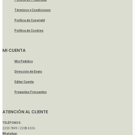
Términos y Condiciones
Política de Copyright
Política de Cookies
MI CUENTA
Mis Pedidos
Dirección de Envío
Editar Cuenta
Preguntas Frecuentes
ATENCIÓN AL CLIENTE
TELÉFONOS:
2203 7849 / 2208 4326
WhatsApp: