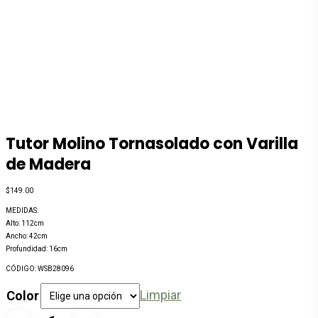
Tutor Molino Tornasolado con Varilla
de Madera
$
149.00
MEDIDAS:
Alto: 112cm
Ancho: 42cm
Profundidad: 16cm
CÓDIGO: WSB28096
Limpiar
Color
Tutor