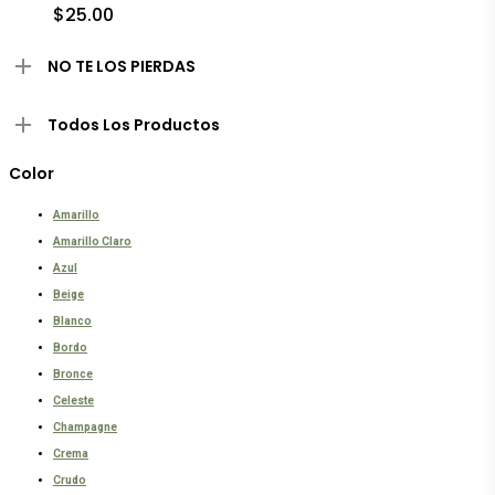
Las
$
25.00
opciones
se
NO TE LOS PIERDAS
pueden
elegir
en
Todos Los Productos
la
página
de
Color
producto
Amarillo
Amarillo Claro
Azul
Beige
Blanco
Bordo
Bronce
Celeste
Champagne
Crema
Crudo