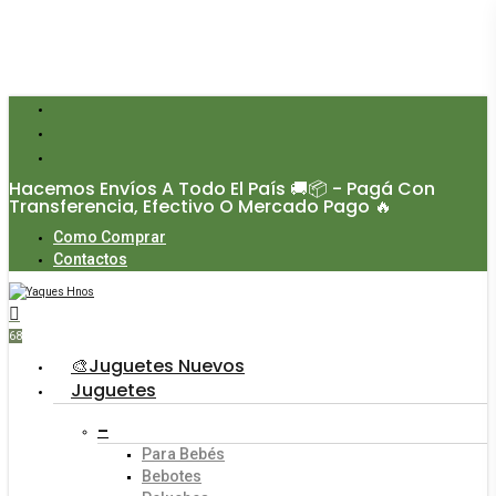
Skip
to
main
content
facebook
instagram
whatsapp
Hacemos Envíos A Todo El País 🚚📦 - Pagá Con
Transferencia, Efectivo O Mercado Pago 🔥
Como Comprar
Contactos
search
account
68
Menu
🎨Juguetes Nuevos
Juguetes
–
Para Bebés
Bebotes