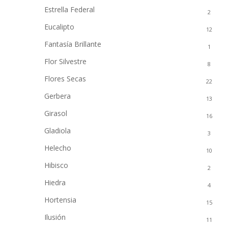
Estrella Federal
2
Eucalipto
12
Fantasía Brillante
1
Flor Silvestre
8
Flores Secas
22
Gerbera
13
Girasol
16
Gladiola
3
Helecho
10
Hibisco
2
Hiedra
4
Hortensia
15
Ilusión
11