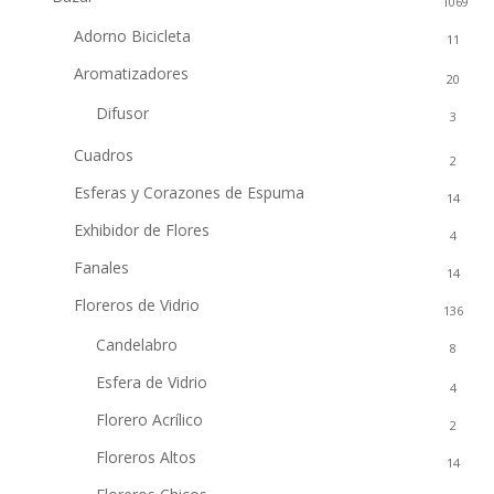
1069
Adorno Bicicleta
11
Aromatizadores
20
Difusor
3
Cuadros
2
Esferas y Corazones de Espuma
14
Exhibidor de Flores
4
Fanales
14
Floreros de Vidrio
136
Candelabro
8
Esfera de Vidrio
4
Florero Acrílico
2
Floreros Altos
14