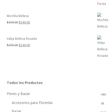
Mochila Belleza
El
El
$
399.00
$
349.00
precio
precio
original
actual
Valija Belleza Rosada
era:
es:
El
El
$
299.00
$
249.00
$399.00.
$349.00.
precio
precio
original
actual
era:
es:
$299.00.
$249.00.
Todos los Productos
Flores y Bazar
1480
Accesorios para Florerías
88
Bazar