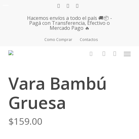
Skip
facebook
instagram
whatsapp
to
Hacemos envíos a todo el país 🚚📦 -
main
Pagá con Transferencia, Efectivo o
Mercado Pago 🔥
content
Como Comprar
Contactos
Inicio
Flores y Bazar
Flores
Clases de Flores
Menu
Bambú
Vara Bambú Gruesa
search
account
Vara Bambú
Gruesa
$
159.00