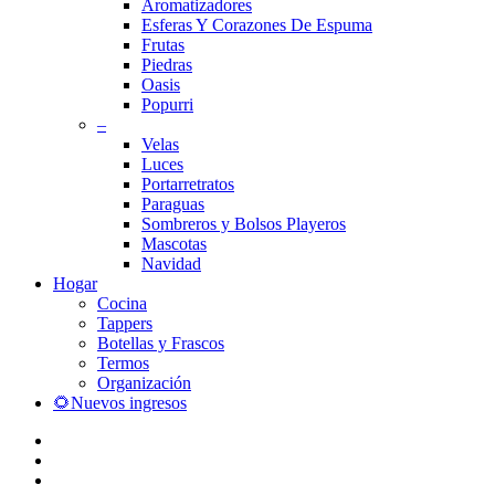
Aromatizadores
Esferas Y Corazones De Espuma
Frutas
Piedras
Oasis
Popurri
–
Velas
Luces
Portarretratos
Paraguas
Sombreros y Bolsos Playeros
Mascotas
Navidad
Hogar
Cocina
Tappers
Botellas y Frascos
Termos
Organización
🌻Nuevos ingresos
facebook
instagram
whatsapp