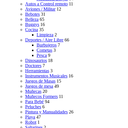
Autos a Control remoto
11
Aviones / Militar
12
Bebotes
31
Belleza
65
Buggys
16
Cocina
35
Limpieza
2
Deportes / Aire Libre
66
Burbujeros
7
Cometas
3
Pesca
9
Dinosaurios
18
Doctores
7
Herramientas
3
Instrumentos Musicales
16
Juegos de Masas
15
Juegos de mesa
49
Muñecas
20
Muñecos Formers
11
Para Bebé
94
Peluches
6
Pintura y Manualidades
26
Playa
47
Robot
1
Saltarines
2