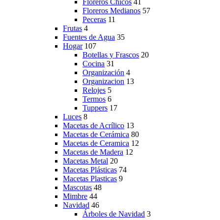
Floreros Chicos
41
Floreros Medianos
57
Peceras
11
Frutas
4
Fuentes de Agua
35
Hogar
107
Botellas y Frascos
20
Cocina
31
Organización
4
Organizacion
13
Relojes
5
Termos
6
Tuppers
17
Luces
8
Macetas de Acrílico
13
Macetas de Cerámica
80
Macetas de Ceramica
12
Macetas de Madera
12
Macetas Metal
20
Macetas Plásticas
74
Macetas Plasticas
9
Mascotas
48
Mimbre
44
Navidad
46
Árboles de Navidad
3