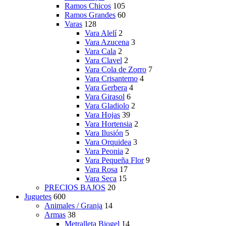
Ramos Chicos
105
Ramos Grandes
60
Varas
128
Vara Alelí
2
Vara Azucena
3
Vara Cala
2
Vara Clavel
2
Vara Cola de Zorro
7
Vara Crisantemo
4
Vara Gerbera
4
Vara Girasol
6
Vara Gladiolo
2
Vara Hojas
39
Vara Hortensia
2
Vara Ilusión
5
Vara Orquidea
3
Vara Peonia
2
Vara Pequeña Flor
9
Vara Rosa
17
Vara Seca
15
PRECIOS BAJOS
20
Juguetes
600
Animales / Granja
14
Armas
38
Metralleta Biogel
14