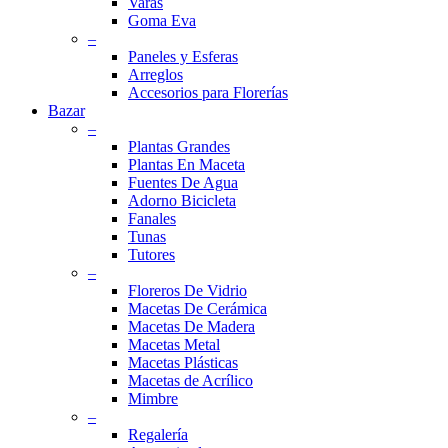
Varas
Goma Eva
–
Paneles y Esferas
Arreglos
Accesorios para Florerías
Bazar
–
Plantas Grandes
Plantas En Maceta
Fuentes De Agua
Adorno Bicicleta
Fanales
Tunas
Tutores
–
Floreros De Vidrio
Macetas De Cerámica
Macetas De Madera
Macetas Metal
Macetas Plásticas
Macetas de Acrílico
Mimbre
–
Regalería