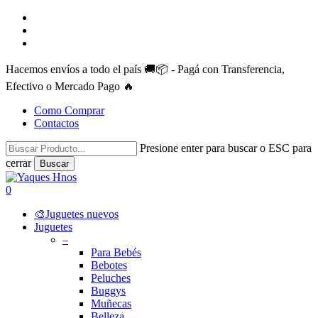
Skip
facebook
to
instagram
main
whatsapp
content
Hacemos envíos a todo el país 🚚📦 - Pagá con Transferencia,
Efectivo o Mercado Pago 🔥
Como Comprar
Contactos
Presione enter para buscar o ESC para
cerrar
Buscar
Close
Search
search
account
0
Menu
🎨Juguetes nuevos
Juguetes
–
Para Bebés
Bebotes
Peluches
Buggys
Muñecas
Belleza