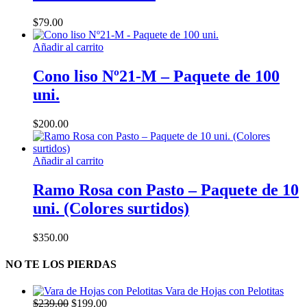
$
79.00
Añadir al carrito
Cono liso Nº21-M – Paquete de 100
uni.
$
200.00
Añadir al carrito
Ramo Rosa con Pasto – Paquete de 10
uni. (Colores surtidos)
$
350.00
NO TE LOS PIERDAS
Vara de Hojas con Pelotitas
El
El
$
239.00
$
199.00