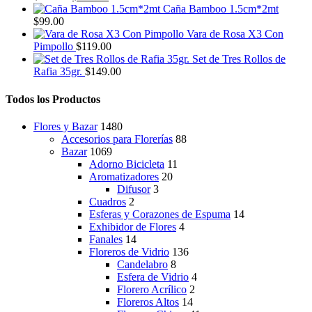
precio
precio
Caña Bamboo 1.5cm*2mt
original
actual
$
99.00
era:
es:
Vara de Rosa X3 Con
$239.00.
$199.00.
Pimpollo
$
119.00
Set de Tres Rollos de
Rafia 35gr.
$
149.00
Todos los Productos
Flores y Bazar
1480
Accesorios para Florerías
88
Bazar
1069
Adorno Bicicleta
11
Aromatizadores
20
Difusor
3
Cuadros
2
Esferas y Corazones de Espuma
14
Exhibidor de Flores
4
Fanales
14
Floreros de Vidrio
136
Candelabro
8
Esfera de Vidrio
4
Florero Acrílico
2
Floreros Altos
14