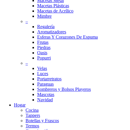
Macetas Metal
Macetas Plásticas
Macetas de Acrílico
Mimbre
–
Regalería
Aromatizadores
Esferas Y Corazones De Espuma
Frutas
Piedras
Oasis
Popurri
–
Velas
Luces
Portarretratos
Paraguas
Sombreros y Bolsos Playeros
Mascotas
Navidad
Hogar
Cocina
Tappers
Botellas y Frascos
Termos