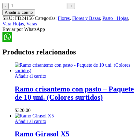
Vara
de
Añadir al carrito
Arandanos
SKU:
FD24156
Categorías:
Flores
,
Flores y Bazar
,
Pasto - Hojas
,
cantidad
Vara Hojas
,
Varas
Enviar por WhatsApp
WhatsApp
Productos relacionados
Añadir al carrito
Ramo crisantemo con pasto – Paquete
de 10 uni. (Colores surtidos)
$
320.00
Añadir al carrito
Ramo Girasol X5