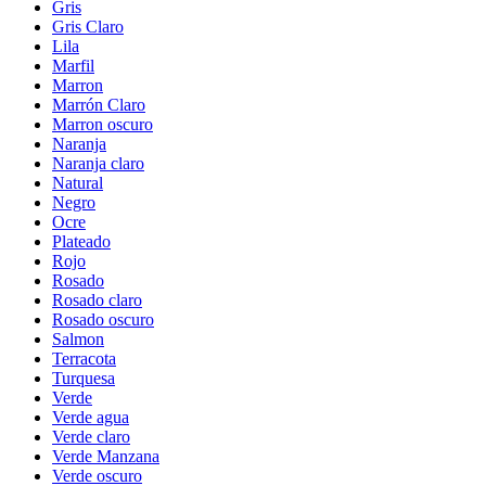
Gris
Gris Claro
Lila
Marfil
Marron
Marrón Claro
Marron oscuro
Naranja
Naranja claro
Natural
Negro
Ocre
Plateado
Rojo
Rosado
Rosado claro
Rosado oscuro
Salmon
Terracota
Turquesa
Verde
Verde agua
Verde claro
Verde Manzana
Verde oscuro