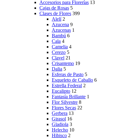
Accesorios para Florerías
13
Cajas de Rosas
5
Clases de Flores
399
Alelí
2
Azucena
9
Azucenas
1
Bambú
6
Cala
4
Camelia
4
Cerezo
5
Clavel
21
Crisantemo
19
Dalia
5
Esferas de Pasto
5
Esqueleto de Caballo
6
Estrella Federal
2
Eucalipto
12
Fantasía Brillante
1
Flor Silvestre
8
Flores Secas
22
Gerbera
13
Girasol
16
Gladiola
3
Helecho
10
Hibisco
2