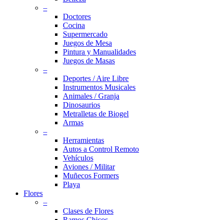
–
Doctores
Cocina
Supermercado
Juegos de Mesa
Pintura y Manualidades
Juegos de Masas
–
Deportes / Aire Libre
Instrumentos Musicales
Animales / Granja
Dinosaurios
Metralletas de Biogel
Armas
–
Herramientas
Autos a Control Remoto
Vehículos
Aviones / Militar
Muñecos Formers
Playa
Flores
–
Clases de Flores
Ramos Chicos