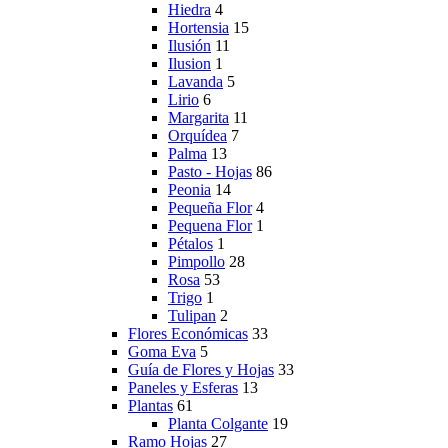
Hiedra
4
Hortensia
15
Ilusión
11
Ilusion
1
Lavanda
5
Lirio
6
Margarita
11
Orquídea
7
Palma
13
Pasto - Hojas
86
Peonia
14
Pequeña Flor
4
Pequena Flor
1
Pétalos
1
Pimpollo
28
Rosa
53
Trigo
1
Tulipan
2
Flores Económicas
33
Goma Eva
5
Guía de Flores y Hojas
33
Paneles y Esferas
13
Plantas
61
Planta Colgante
19
Ramo Hojas
27