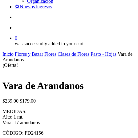
Organización
🌻Nuevos ingresos
search
account
0
was successfully added to your cart.
Inicio
Flores y Bazar
Flores
Clases de Flores
Pasto - Hojas
Vara de
Arandanos
¡Oferta!
Vara de Arandanos
El
El
$
239.00
$
179.00
precio
precio
MEDIDAS:
original
actual
Alto: 1 mt.
era:
es:
Vara: 17 arandanos
$239.00.
$179.00.
CÓDIGO: FD24156