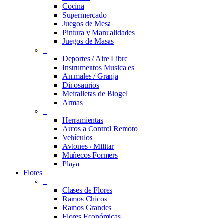
Cocina
Supermercado
Juegos de Mesa
Pintura y Manualidades
Juegos de Masas
–
Deportes / Aire Libre
Instrumentos Musicales
Animales / Granja
Dinosaurios
Metralletas de Biogel
Armas
–
Herramientas
Autos a Control Remoto
Vehículos
Aviones / Militar
Muñecos Formers
Playa
Flores
–
Clases de Flores
Ramos Chicos
Ramos Grandes
Flores Económicas