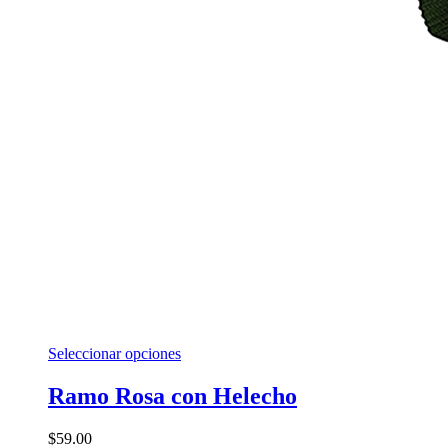
Este
Seleccionar opciones
producto
tiene
Ramo Rosa con Helecho
múltiples
variantes.
$
59.00
Las