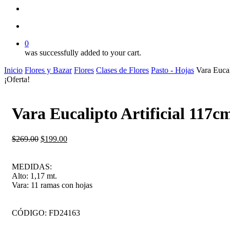
search
account
0
was successfully added to your cart.
Inicio
Flores y Bazar
Flores
Clases de Flores
Pasto - Hojas
Vara Eucal
¡Oferta!
Vara Eucalipto Artificial 117c
El
El
$
269.00
$
199.00
precio
precio
original
actual
era:
es:
MEDIDAS:
$269.00.
$199.00.
Alto: 1,17 mt.
Vara: 11 ramas con hojas
CÓDIGO: FD24163