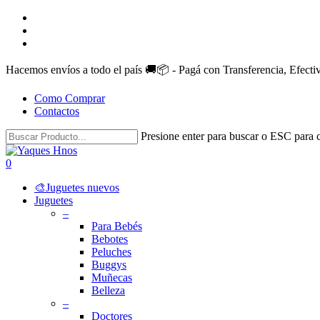
Skip
facebook
to
instagram
main
whatsapp
content
Hacemos envíos a todo el país 🚚📦 - Pagá con Transferencia, Efect
Como Comprar
Contactos
Presione enter para buscar o ESC para c
Close
Search
search
account
0
Menu
🎨Juguetes nuevos
Juguetes
–
Para Bebés
Bebotes
Peluches
Buggys
Muñecas
Belleza
–
Doctores