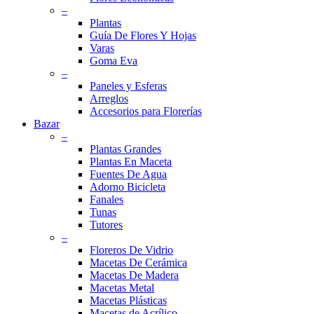
–
Plantas
Guía De Flores Y Hojas
Varas
Goma Eva
–
Paneles y Esferas
Arreglos
Accesorios para Florerías
Bazar
–
Plantas Grandes
Plantas En Maceta
Fuentes De Agua
Adorno Bicicleta
Fanales
Tunas
Tutores
–
Floreros De Vidrio
Macetas De Cerámica
Macetas De Madera
Macetas Metal
Macetas Plásticas
Macetas de Acrílico