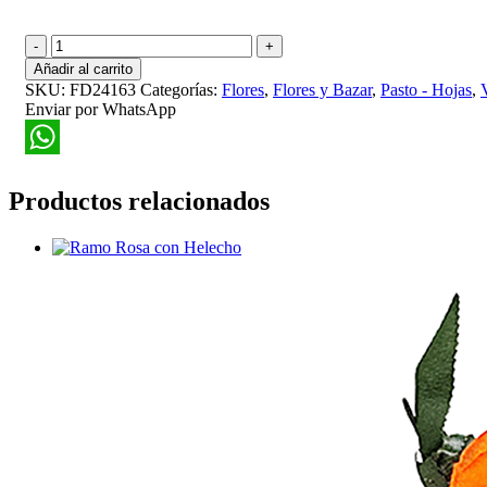
Vara
Eucalipto
Añadir al carrito
Artificial
SKU:
FD24163
Categorías:
Flores
,
Flores y Bazar
,
Pasto - Hojas
,
117cm
Enviar por WhatsApp
cantidad
WhatsApp
Productos relacionados