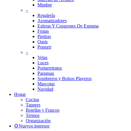
Mimbre
–
Regalería
Aromatizadores
Esferas Y Corazones De Espuma
Frutas
Piedras
Oasis
Popurri
–
Velas
Luces
Portarretratos
Paraguas
Sombreros y Bolsos Playeros
Mascotas
Navidad
Hogar
Cocina
Tappers
Botellas y Frascos
Termos
Organización
🌻Nuevos ingresos