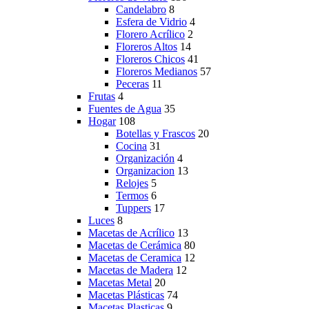
Candelabro
8
Esfera de Vidrio
4
Florero Acrílico
2
Floreros Altos
14
Floreros Chicos
41
Floreros Medianos
57
Peceras
11
Frutas
4
Fuentes de Agua
35
Hogar
108
Botellas y Frascos
20
Cocina
31
Organización
4
Organizacion
13
Relojes
5
Termos
6
Tuppers
17
Luces
8
Macetas de Acrílico
13
Macetas de Cerámica
80
Macetas de Ceramica
12
Macetas de Madera
12
Macetas Metal
20
Macetas Plásticas
74
Macetas Plasticas
9