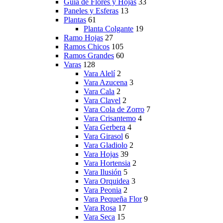
Guía de Flores y Hojas
33
Paneles y Esferas
13
Plantas
61
Planta Colgante
19
Ramo Hojas
27
Ramos Chicos
105
Ramos Grandes
60
Varas
128
Vara Alelí
2
Vara Azucena
3
Vara Cala
2
Vara Clavel
2
Vara Cola de Zorro
7
Vara Crisantemo
4
Vara Gerbera
4
Vara Girasol
6
Vara Gladiolo
2
Vara Hojas
39
Vara Hortensia
2
Vara Ilusión
5
Vara Orquidea
3
Vara Peonia
2
Vara Pequeña Flor
9
Vara Rosa
17
Vara Seca
15