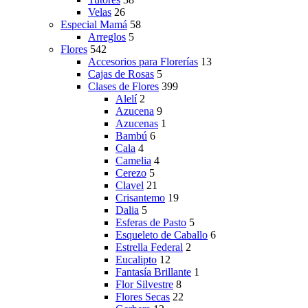
Velas
26
Especial Mamá
58
Arreglos
5
Flores
542
Accesorios para Florerías
13
Cajas de Rosas
5
Clases de Flores
399
Alelí
2
Azucena
9
Azucenas
1
Bambú
6
Cala
4
Camelia
4
Cerezo
5
Clavel
21
Crisantemo
19
Dalia
5
Esferas de Pasto
5
Esqueleto de Caballo
6
Estrella Federal
2
Eucalipto
12
Fantasía Brillante
1
Flor Silvestre
8
Flores Secas
22