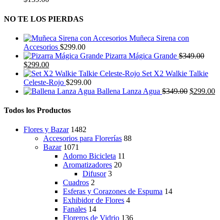
NO TE LOS PIERDAS
Muñeca Sirena con
Accesorios
$
299.00
Pizarra Mágica Grande
$
349.00
El
El
$
299.00
precio
precio
Set X2 Walkie Talkie
original
actual
Celeste-Rojo
$
299.00
era:
es:
El
E
Ballena Lanza Agua
$
349.00
$
299.00
$349.00.
$299.00.
precio
p
original
a
Todos los Productos
era:
e
$349.00.
$
Flores y Bazar
1482
Accesorios para Florerías
88
Bazar
1071
Adorno Bicicleta
11
Aromatizadores
20
Difusor
3
Cuadros
2
Esferas y Corazones de Espuma
14
Exhibidor de Flores
4
Fanales
14
Floreros de Vidrio
136