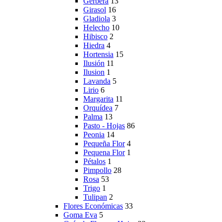
Gerbera
13
Girasol
16
Gladiola
3
Helecho
10
Hibisco
2
Hiedra
4
Hortensia
15
Ilusión
11
Ilusion
1
Lavanda
5
Lirio
6
Margarita
11
Orquídea
7
Palma
13
Pasto - Hojas
86
Peonia
14
Pequeña Flor
4
Pequena Flor
1
Pétalos
1
Pimpollo
28
Rosa
53
Trigo
1
Tulipan
2
Flores Económicas
33
Goma Eva
5