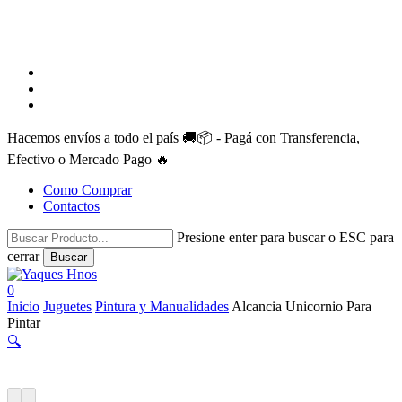
facebook
instagram
whatsapp
Hacemos envíos a todo el país 🚚📦 - Pagá con Transferencia,
Efectivo o Mercado Pago 🔥
Como Comprar
Contactos
Presione enter para buscar o ESC para
cerrar
Buscar
Close
Search
search
account
0
Menu
Inicio
Juguetes
Pintura y Manualidades
Alcancia Unicornio Para
Pintar
🔍