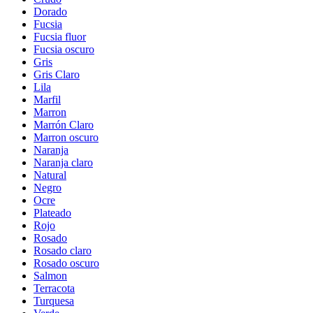
Dorado
Fucsia
Fucsia fluor
Fucsia oscuro
Gris
Gris Claro
Lila
Marfil
Marron
Marrón Claro
Marron oscuro
Naranja
Naranja claro
Natural
Negro
Ocre
Plateado
Rojo
Rosado
Rosado claro
Rosado oscuro
Salmon
Terracota
Turquesa