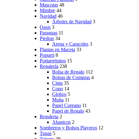
Mascotas
48
Mimbre
44
Navidad
46
Árboles de Navidad
3
Oasis
3
Paraguas
11
Piedras
34
Arena y Caracoles
3
Plantas en Maceta
33
Popurri
8
Portarretratos
15
Regalería
238
Bolsa de Regalo
112
Bolsas de Compras
4
Cinta
35
Cono
14
Globos
5
Moña
11
Papel Coreano
11
Papel de Regalo
43
Regaleria
2
Abanicos
2
Sombreros y Bolsos Playeros
12
Tunas
5
Tutores
38