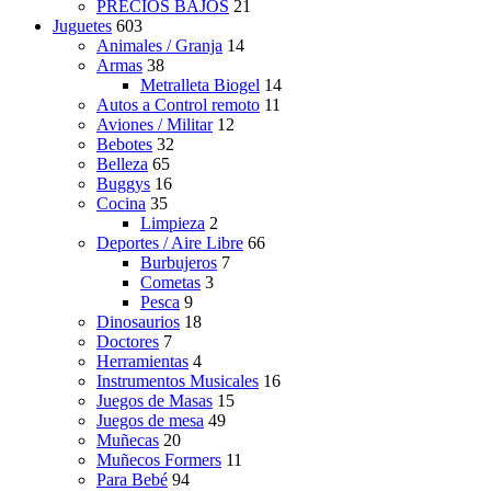
PRECIOS BAJOS
21
Juguetes
603
Animales / Granja
14
Armas
38
Metralleta Biogel
14
Autos a Control remoto
11
Aviones / Militar
12
Bebotes
32
Belleza
65
Buggys
16
Cocina
35
Limpieza
2
Deportes / Aire Libre
66
Burbujeros
7
Cometas
3
Pesca
9
Dinosaurios
18
Doctores
7
Herramientas
4
Instrumentos Musicales
16
Juegos de Masas
15
Juegos de mesa
49
Muñecas
20
Muñecos Formers
11
Para Bebé
94