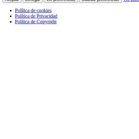
Política de cookies
Política de Privacidad
Política de Copyright
Skip
to
main
content