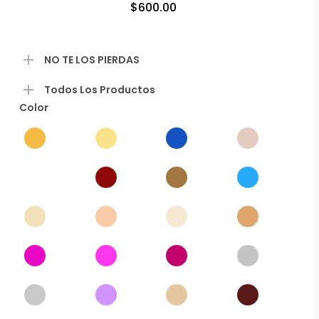
desde
$
600.00
$14.00
hasta
$1,400.
NO TE LOS PIERDAS
Todos Los Productos
Color