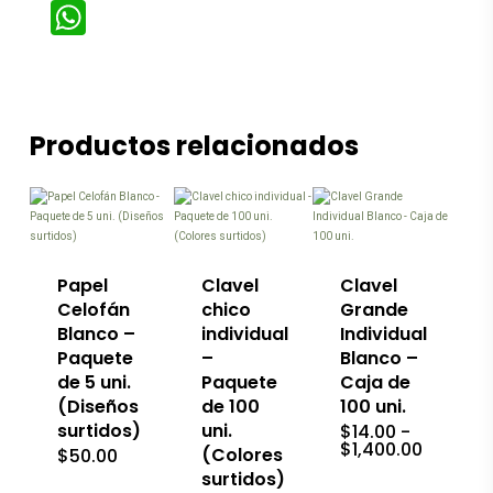
WhatsApp
Productos relacionados
Este
producto
tiene
múltiples
variantes.
Las
Papel
Clavel
Clavel
opciones
Celofán
chico
Grande
se
Blanco –
individual
Individual
pueden
Paquete
–
Blanco –
elegir
de 5 uni.
Paquete
en
Caja de
la
(Diseños
de 100
100 uni.
página
surtidos)
uni.
$
14.00
-
de
Rango
$
1,400.00
(Colores
$
50.00
producto
de
surtidos)
precios