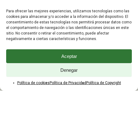
Editar Cuenta
Para ofrecer las mejores experiencias, utilizamos tecnologías como las
Preguntas Frecuentes
cookies para almacenar y/o acceder a la información del dispositivo. El
consentimiento de estas tecnologías nos permitirá procesar datos como
el comportamiento de navegación o las identificaciones únicas en este
ATENCIÓN AL CLIENTE
sitio. No consentir o retirar el consentimiento, puede afectar
negativamente a ciertas características y funciones.
TELÉFONOS:
2203 7849 / 2208 4326
Aceptar
WhatsApp:
+598 099 344 945
Email:
Denegar
yaques.hnos.srl@gmail.com
Política de cookies
Política de Privacidad
Política de Copyright
HORARIOS DE ATENCIÓN
Lunes a viernes:
8:00 a 17:45
Sábados:
8:00 a 12:45