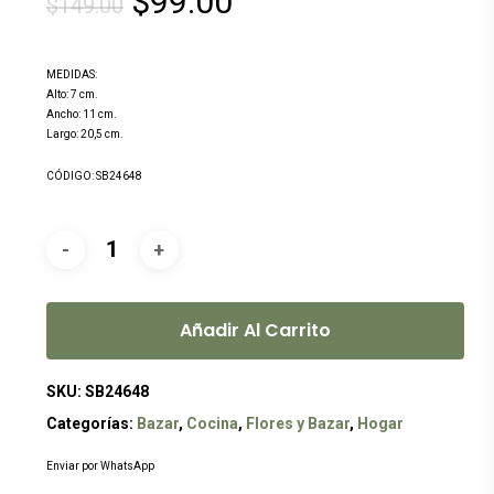
El
El
$
99.00
$
149.00
precio
precio
original
actual
MEDIDAS:
era:
es:
Alto: 7 cm.
Ancho: 11 cm.
$149.00.
$99.00.
Largo: 20,5 cm.
CÓDIGO: SB24648
Añadir Al Carrito
SKU:
SB24648
Categorías:
Bazar
,
Cocina
,
Flores y Bazar
,
Hogar
Enviar por WhatsApp