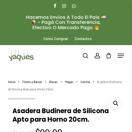
Skip
to
facebook
instagram
whatsapp
main
Hacemos Envíos A Todo El País
Close
content
- Pagá Con Transferencia,
Menu
Efectivo O Mercado Pago
Como Comprar
Contactos
Menu
search
account
Inicio
Flores y Bazar
Bazar
Hogar
Cocina
Asadera Budinera
de Silicona Apto para Horno 20cm.
Asadera Budinera de Silicona
Apto para Horno 20cm.