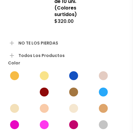
de 10 uni.
producto
(Colores
surtidos)
$
320.00
NO TE LOS PIERDAS
Todos Los Productos
Color