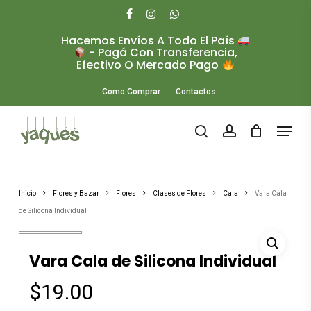
Skip
to
facebook
instagram
whatsapp
main
Hacemos Envíos A Todo El País
Close
content
- Pagá Con Transferencia,
Menu
Efectivo O Mercado Pago
Como Comprar
Contactos
Menu
search
account
Inicio
Flores y Bazar
Flores
Clases de Flores
Cala
Vara Cala
de Silicona Individual
Vara Cala de Silicona Individual
$
19.00