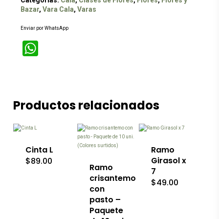
Categorías:
Cala
,
Clases de Flores
,
Flores
,
Flores y
Bazar
,
Vara Cala
,
Varas
Enviar por WhatsApp
WhatsApp
Productos relacionados
Este
producto
tiene
múltiples
variantes.
Las
Cinta L
Ramo
opciones
Girasol x
$
89.00
se
Ramo
7
pueden
crisantemo
$
49.00
elegir
con
en
pasto –
la
página
Paquete
de