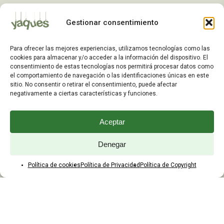
Mis Pedidos
Gestionar consentimiento
Dirección de Envío
Editar Cuenta
Para ofrecer las mejores experiencias, utilizamos tecnologías como las
Preguntas Frecuentes
cookies para almacenar y/o acceder a la información del dispositivo. El
consentimiento de estas tecnologías nos permitirá procesar datos como
el comportamiento de navegación o las identificaciones únicas en este
ATENCIÓN AL CLIENTE
sitio. No consentir o retirar el consentimiento, puede afectar
negativamente a ciertas características y funciones.
TELÉFONOS:
2203 7849 / 2208 4326
Aceptar
WhatsApp:
+598 099 344 945
Email:
Denegar
yaques.hnos.srl@gmail.com
Política de cookies
Política de Privacidad
Política de Copyright
HORARIOS DE ATENCIÓN
Lunes a viernes:
8:00 a 17:45
Sábados:
8:00 a 12:45