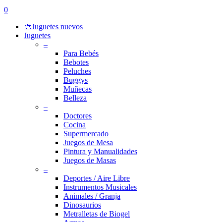
search
account
0
Menu
🎨Juguetes nuevos
Juguetes
–
Para Bebés
Bebotes
Peluches
Buggys
Muñecas
Belleza
–
Doctores
Cocina
Supermercado
Juegos de Mesa
Pintura y Manualidades
Juegos de Masas
–
Deportes / Aire Libre
Instrumentos Musicales
Animales / Granja
Dinosaurios
Metralletas de Biogel