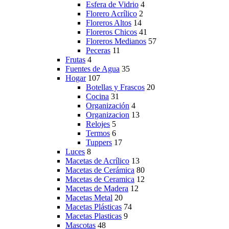
Esfera de Vidrio
4
Florero Acrílico
2
Floreros Altos
14
Floreros Chicos
41
Floreros Medianos
57
Peceras
11
Frutas
4
Fuentes de Agua
35
Hogar
107
Botellas y Frascos
20
Cocina
31
Organización
4
Organizacion
13
Relojes
5
Termos
6
Tuppers
17
Luces
8
Macetas de Acrílico
13
Macetas de Cerámica
80
Macetas de Ceramica
12
Macetas de Madera
12
Macetas Metal
20
Macetas Plásticas
74
Macetas Plasticas
9
Mascotas
48