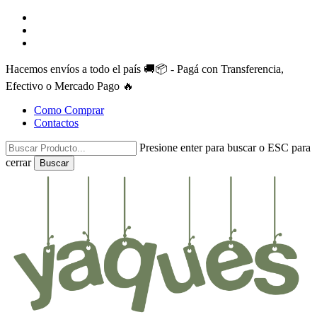
Skip
facebook
to
instagram
main
whatsapp
content
Hacemos envíos a todo el país 🚚📦 - Pagá con Transferencia,
Efectivo o Mercado Pago 🔥
Como Comprar
Contactos
Presione enter para buscar o ESC para
cerrar
Buscar
Close
Search