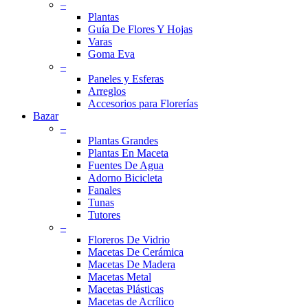
–
Plantas
Guía De Flores Y Hojas
Varas
Goma Eva
–
Paneles y Esferas
Arreglos
Accesorios para Florerías
Bazar
–
Plantas Grandes
Plantas En Maceta
Fuentes De Agua
Adorno Bicicleta
Fanales
Tunas
Tutores
–
Floreros De Vidrio
Macetas De Cerámica
Macetas De Madera
Macetas Metal
Macetas Plásticas
Macetas de Acrílico