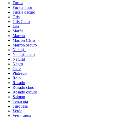
Fucsia
Fucsia fluor
Fucsia oscuro
Gris
Gris Claro
Lila
Marfil
Marron
Marrón Claro
Marron oscuro
Naranja
Naranja claro
Natural
Negro
Ocre
Plateado
Rojo
Rosado
Rosado claro
Rosado oscuro
Salmon
Terracota
Turquesa
Verde
Verde agua