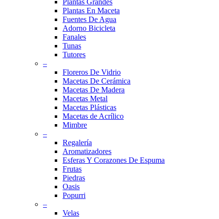
Plantas Grandes
Plantas En Maceta
Fuentes De Agua
Adorno Bicicleta
Fanales
Tunas
Tutores
–
Floreros De Vidrio
Macetas De Cerámica
Macetas De Madera
Macetas Metal
Macetas Plásticas
Macetas de Acrílico
Mimbre
–
Regalería
Aromatizadores
Esferas Y Corazones De Espuma
Frutas
Piedras
Oasis
Popurri
–
Velas