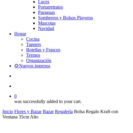
Luces
Portarretratos
Paraguas
Sombreros y Bolsos Playeros
Mascotas
Navidad
Hogar
Cocina
Tappers
Botellas y Frascos
Termos
Organización
🌻Nuevos ingresos
search
account
0
was successfully added to your cart.
Inicio
Flores y Bazar
Bazar
Regalería
Bolsa Regalo Kraft con
Ventana 35cm Alto