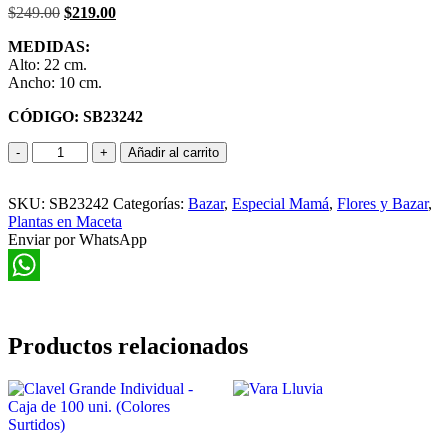
El
El
$
249.00
$
219.00
precio
precio
MEDIDAS:
original
actual
Alto: 22 cm.
era:
es:
Ancho: 10 cm.
$249.00.
$219.00.
CÓDIGO: SB23242
Canasta
Añadir al carrito
de
Metal
SKU:
con
SB23242
Categorías:
Bazar
,
Especial Mamá
,
Flores y Bazar
,
Plantas en Maceta
Flores
Enviar por WhatsApp
cantidad
WhatsApp
Productos relacionados
Este