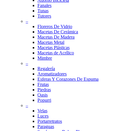
Adorno Bicicleta
Fanales
Tunas
Tutores
–
Floreros De Vidrio
Macetas De Cerámica
Macetas De Madera
Macetas Metal
Macetas Plásticas
Macetas de Acrílico
Mimbre
–
Regalería
Aromatizadores
Esferas Y Corazones De Espuma
Frutas
Piedras
Oasis
Popurri
–
Velas
Luces
Portarretratos
Paraguas