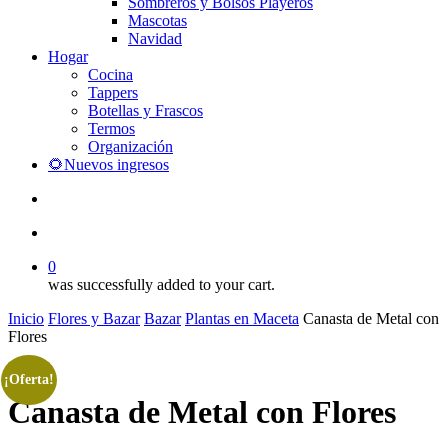
Sombreros y Bolsos Playeros
Mascotas
Navidad
Hogar
Cocina
Tappers
Botellas y Frascos
Termos
Organización
🌻Nuevos ingresos
search
account
0
was successfully added to your cart.
Inicio
Flores y Bazar
Bazar
Plantas en Maceta
Canasta de Metal con
Flores
¡Oferta!
Canasta de Metal con Flores