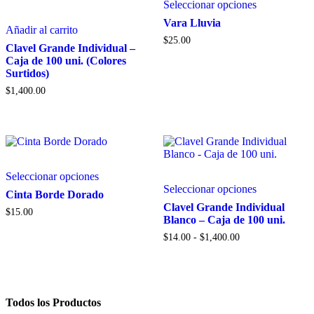
Seleccionar opciones
producto
tiene
Vara Lluvia
Añadir al carrito
múltiples
$
25.00
variantes.
Clavel Grande Individual –
Las
Caja de 100 uni. (Colores
opciones
Surtidos)
se
$
1,400.00
pueden
elegir
en
la
página
de
Este
producto
Seleccionar opciones
producto
Este
Seleccionar opciones
tiene
producto
Cinta Borde Dorado
múltiples
tiene
Clavel Grande Individual
$
15.00
variantes.
múltiples
Blanco – Caja de 100 uni.
Las
variantes.
Rango
$
14.00
-
$
1,400.00
opciones
Las
de
se
opciones
precios:
pueden
se
desde
elegir
pueden
$14.00
en
elegir
hasta
Todos los Productos
la
en
$1,400.00