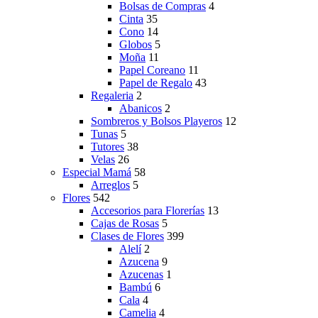
Bolsas de Compras
4
Cinta
35
Cono
14
Globos
5
Moña
11
Papel Coreano
11
Papel de Regalo
43
Regaleria
2
Abanicos
2
Sombreros y Bolsos Playeros
12
Tunas
5
Tutores
38
Velas
26
Especial Mamá
58
Arreglos
5
Flores
542
Accesorios para Florerías
13
Cajas de Rosas
5
Clases de Flores
399
Alelí
2
Azucena
9
Azucenas
1
Bambú
6
Cala
4
Camelia
4