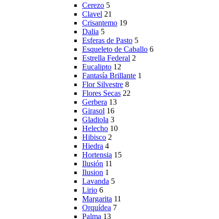
Cerezo
5
Clavel
21
Crisantemo
19
Dalia
5
Esferas de Pasto
5
Esqueleto de Caballo
6
Estrella Federal
2
Eucalipto
12
Fantasía Brillante
1
Flor Silvestre
8
Flores Secas
22
Gerbera
13
Girasol
16
Gladiola
3
Helecho
10
Hibisco
2
Hiedra
4
Hortensia
15
Ilusión
11
Ilusion
1
Lavanda
5
Lirio
6
Margarita
11
Orquídea
7
Palma
13