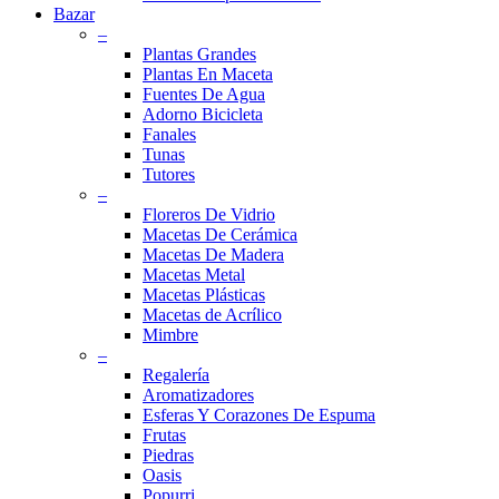
Bazar
–
Plantas Grandes
Plantas En Maceta
Fuentes De Agua
Adorno Bicicleta
Fanales
Tunas
Tutores
–
Floreros De Vidrio
Macetas De Cerámica
Macetas De Madera
Macetas Metal
Macetas Plásticas
Macetas de Acrílico
Mimbre
–
Regalería
Aromatizadores
Esferas Y Corazones De Espuma
Frutas
Piedras
Oasis
Popurri