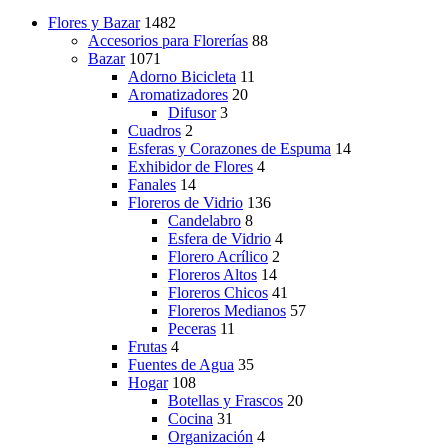
página
la
de
página
Flores y Bazar
1482
producto
de
Accesorios para Florerías
88
producto
Bazar
1071
Adorno Bicicleta
11
Aromatizadores
20
Difusor
3
Cuadros
2
Esferas y Corazones de Espuma
14
Exhibidor de Flores
4
Fanales
14
Floreros de Vidrio
136
Candelabro
8
Esfera de Vidrio
4
Florero Acrílico
2
Floreros Altos
14
Floreros Chicos
41
Floreros Medianos
57
Peceras
11
Frutas
4
Fuentes de Agua
35
Hogar
108
Botellas y Frascos
20
Cocina
31
Organización
4