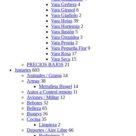
Vara Gerbera
4
Vara Girasol
6
Vara Gladiolo
2
Vara Hojas
39
Vara Hortensia
2
Vara Ilusión
5
Vara Orquidea
3
Vara Peonia
2
Vara Pequeña Flor
9
Vara Rosa
17
Vara Seca
15
PRECIOS BAJOS
21
Juguetes
603
Animales / Granja
14
Armas
38
Metralleta Biogel
14
Autos a Control remoto
11
Aviones / Militar
12
Bebotes
32
Belleza
65
Buggys
16
Cocina
35
Limpieza
2
Deportes / Aire Libre
66
Burbujeros
7