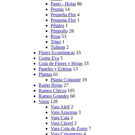
Pasto - Hojas
86
Peonia
14
Pequeña Flor
4
Pequena Flor
1
Pétalos
1
Pimpollo
28
Rosa
53
Trigo
1
Tulipan
2
Flores Económicas
33
Goma Eva
5
Guía de Flores y Hojas
33
Paneles y Esferas
13
Plantas
61
Planta Colgante
19
Ramo Hojas
27
Ramos Chicos
105
Ramos Grandes
60
Varas
128
Vara Alelí
2
Vara Azucena
3
Vara Cala
2
Vara Clavel
2
Vara Cola de Zorro
7
Vara Crisantemo
4