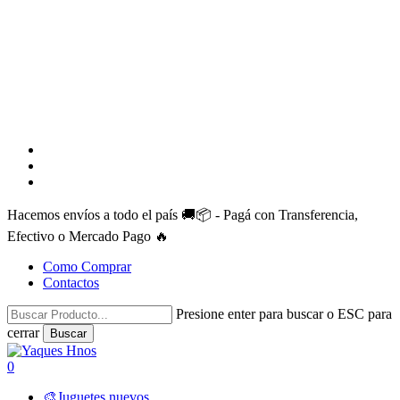
facebook
instagram
whatsapp
Hacemos envíos a todo el país 🚚📦 - Pagá con Transferencia,
Efectivo o Mercado Pago 🔥
Como Comprar
Contactos
Presione enter para buscar o ESC para
cerrar
Buscar
Close
Search
search
account
0
Menu
🎨Juguetes nuevos