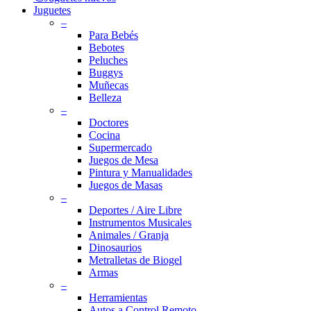
Juguetes
–
Para Bebés
Bebotes
Peluches
Buggys
Muñecas
Belleza
–
Doctores
Cocina
Supermercado
Juegos de Mesa
Pintura y Manualidades
Juegos de Masas
–
Deportes / Aire Libre
Instrumentos Musicales
Animales / Granja
Dinosaurios
Metralletas de Biogel
Armas
–
Herramientas
Autos a Control Remoto