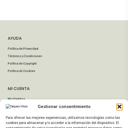
AYUDA
Política de Privacidad
Términos y Condiciones
Política de Copyright
Política de Cookies
MI CUENTA
Mis Pedidos
Gestionar consentimiento
Dirección de Envío
Editar Cuenta
Para ofrecer las mejores experiencias, utilizamos tecnologías como las
Preguntas Frecuentes
cookies para almacenar y/o acceder a la información del dispositivo. El