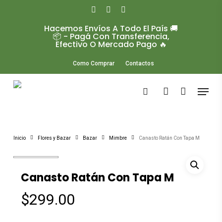
Skip
to
facebook
instagram
whatsapp
main
Hacemos Envíos A Todo El País 🚚
Close
content
📦 - Pagá Con Transferencia,
Menu
Efectivo O Mercado Pago 🔥
Como Comprar
Contactos
Menu
search
account
Inicio
Flores y Bazar
Bazar
Mimbre
Canasto Ratán Con Tapa M
Canasto Ratán Con Tapa M
$
299.00