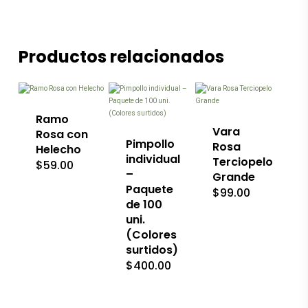
Productos relacionados
Este
producto
tiene
múltiples
variantes.
Las
Ramo
opciones
Vara
Rosa con
se
Pimpollo
Rosa
Helecho
pueden
individual
Terciopelo
$
59.00
elegir
–
Grande
en
Paquete
la
$
99.00
página
de 100
de
uni.
producto
(Colores
surtidos)
$
400.00