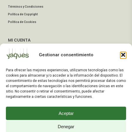
Términos y Condiciones
Política de Copyright
Política de Cookies
MI CUENTA
Mis Pedidos
Gestionar consentimiento
Dirección de Envío
Editar Cuenta
Para ofrecer las mejores experiencias, utilizamos tecnologías como las
Preguntas Frecuentes
cookies para almacenar y/o acceder a la información del dispositivo. El
consentimiento de estas tecnologías nos permitirá procesar datos como
el comportamiento de navegación o las identificaciones únicas en este
ATENCIÓN AL CLIENTE
sitio. No consentir o retirar el consentimiento, puede afectar
negativamente a ciertas características y funciones.
TELÉFONOS:
2203 7849 / 2208 4326
Aceptar
WhatsApp:
+598 099 344 945
Email:
Denegar
yaques.hnos.srl@gmail.com