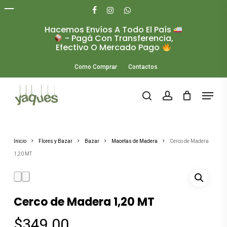
Skip
to
facebook
instagram
whatsapp
main
Hacemos Envíos A Todo El País
Close
content
- Pagá Con Transferencia,
Menu
Efectivo O Mercado Pago
Como Comprar
Contactos
Menu
search
account
Inicio
Flores y Bazar
Bazar
Macetas de Madera
Cerco de Madera
1,20 MT
Cerco de Madera 1,20 MT
$
349.00