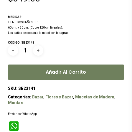
MEDIDAS:
TIENE DOS PAÑOS DE:
60 cm. x 30 cm. (Cubre 120 cm lineales).
Los paños se doblan a la mitad con bisagras.
CÓDIGO: SB23141
Añadir Al Carrito
SKU:
SB23141
Categorías:
Bazar
,
Flores y Bazar
,
Macetas de Madera
,
Mimbre
Enviar por WhatsApp
WhatsApp