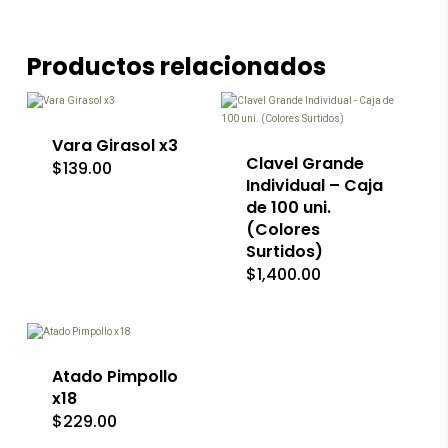
Productos relacionados
Vara Girasol x3
Clavel Grande
$
139.00
Individual – Caja
de 100 uni.
(Colores
Surtidos)
$
1,400.00
Este
producto
tiene
múltiples
variantes.
Las
Atado Pimpollo
opciones
x18
se
$
229.00
pueden
elegir