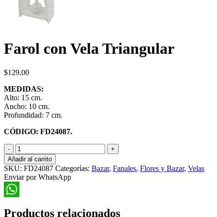
Farol con Vela Triangular
$
129.00
MEDIDAS:
Alto: 15 cm.
Ancho: 10 cm.
Profundidad: 7 cm.
CÓDIGO: FD24087.
Farol
con
Añadir al carrito
Vela
SKU:
FD24087
Categorías:
Bazar
,
Fanales
,
Flores y Bazar
,
Velas
Triangular
Enviar por WhatsApp
cantidad
WhatsApp
Productos relacionados