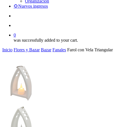
Organización
🌻Nuevos ingresos
search
account
0
was successfully added to your cart.
Inicio
Flores y Bazar
Bazar
Fanales
Farol con Vela Triangular