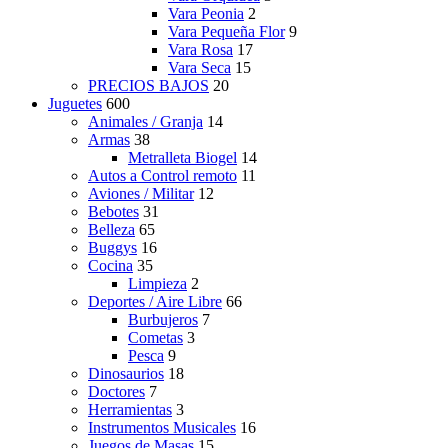
Vara Peonia
2
Vara Pequeña Flor
9
Vara Rosa
17
Vara Seca
15
PRECIOS BAJOS
20
Juguetes
600
Animales / Granja
14
Armas
38
Metralleta Biogel
14
Autos a Control remoto
11
Aviones / Militar
12
Bebotes
31
Belleza
65
Buggys
16
Cocina
35
Limpieza
2
Deportes / Aire Libre
66
Burbujeros
7
Cometas
3
Pesca
9
Dinosaurios
18
Doctores
7
Herramientas
3
Instrumentos Musicales
16
Juegos de Masas
15