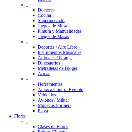
–
Doctores
Cocina
Supermercado
Juegos de Mesa
Pintura y Manualidades
Juegos de Masas
–
Deportes / Aire Libre
Instrumentos Musicales
Animales / Granja
Dinosaurios
Metralletas de Biogel
Armas
–
Herramientas
Autos a Control Remoto
Vehículos
Aviones / Militar
Muñecos Formers
Playa
Flores
–
Clases de Flores
Ramos Chicos