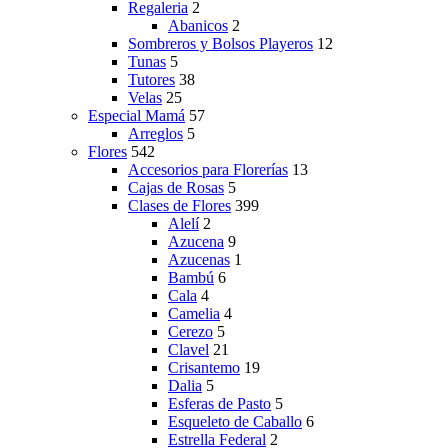
Regaleria
2
Abanicos
2
Sombreros y Bolsos Playeros
12
Tunas
5
Tutores
38
Velas
25
Especial Mamá
57
Arreglos
5
Flores
542
Accesorios para Florerías
13
Cajas de Rosas
5
Clases de Flores
399
Alelí
2
Azucena
9
Azucenas
1
Bambú
6
Cala
4
Camelia
4
Cerezo
5
Clavel
21
Crisantemo
19
Dalia
5
Esferas de Pasto
5
Esqueleto de Caballo
6
Estrella Federal
2