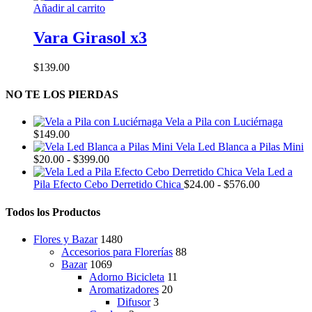
Añadir al carrito
Vara Girasol x3
$
139.00
NO TE LOS PIERDAS
Vela a Pila con Luciérnaga
$
149.00
Vela Led Blanca a Pilas Mini
Rango
$
20.00
-
$
399.00
de
Vela Led a
precios:
Rango
Pila Efecto Cebo Derretido Chica
$
24.00
-
$
576.00
desde
de
$20.00
precios:
Todos los Productos
hasta
desde
$399.00
$24.00
Flores y Bazar
1480
hasta
Accesorios para Florerías
88
$576.00
Bazar
1069
Adorno Bicicleta
11
Aromatizadores
20
Difusor
3