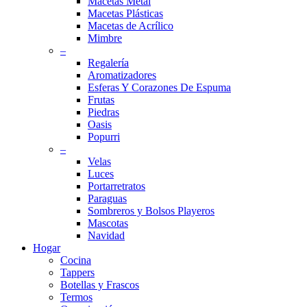
Macetas Metal
Macetas Plásticas
Macetas de Acrílico
Mimbre
–
Regalería
Aromatizadores
Esferas Y Corazones De Espuma
Frutas
Piedras
Oasis
Popurri
–
Velas
Luces
Portarretratos
Paraguas
Sombreros y Bolsos Playeros
Mascotas
Navidad
Hogar
Cocina
Tappers
Botellas y Frascos
Termos