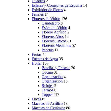
Cuadros
2
Esferas y Corazones de Espuma
14
Exhibidor de Flores
4
Fanales
14
Floreros de Vidrio
136
Candelabro
8
Esfera de Vidrio
4
Florero Acrílico
2
Floreros Altos
14
Floreros Chicos
41
Floreros Medianos
57
Peceras
11
Frutas
4
Fuentes de Agua
35
Hogar
107
Botellas y Frascos
20
Cocina
31
Organización
4
Organizacion
13
Relojes
5
Termos
6
Tuppers
17
Luces
8
Macetas de Acrílico
13
Macetas de Cerámica
80