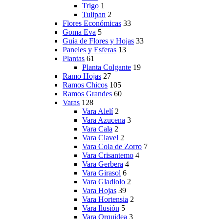
Trigo
1
Tulipan
2
Flores Económicas
33
Goma Eva
5
Guía de Flores y Hojas
33
Paneles y Esferas
13
Plantas
61
Planta Colgante
19
Ramo Hojas
27
Ramos Chicos
105
Ramos Grandes
60
Varas
128
Vara Alelí
2
Vara Azucena
3
Vara Cala
2
Vara Clavel
2
Vara Cola de Zorro
7
Vara Crisantemo
4
Vara Gerbera
4
Vara Girasol
6
Vara Gladiolo
2
Vara Hojas
39
Vara Hortensia
2
Vara Ilusión
5
Vara Orquidea
3