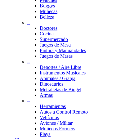
Peluches
Buggys
Muñecas
Belleza
–
Doctores
Cocina
Supermercado
Juegos de Mesa
Pintura y Manualidades
Juegos de Masas
–
Deportes / Aire Libre
Instrumentos Musicales
Animales / Granja
Dinosaurios
Metralletas de Biogel
Armas
–
Herramientas
Autos a Control Remoto
Vehículos
Aviones / Militar
Muñecos Formers
Playa