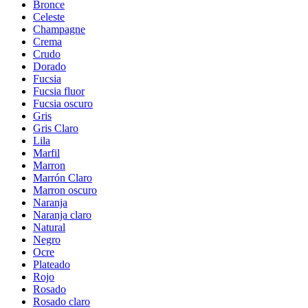
Bronce
Celeste
Champagne
Crema
Crudo
Dorado
Fucsia
Fucsia fluor
Fucsia oscuro
Gris
Gris Claro
Lila
Marfil
Marron
Marrón Claro
Marron oscuro
Naranja
Naranja claro
Natural
Negro
Ocre
Plateado
Rojo
Rosado
Rosado claro