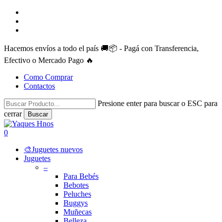
Skip
facebook
to
instagram
main
whatsapp
content
Hacemos envíos a todo el país 🚚📦 - Pagá con Transferencia,
Efectivo o Mercado Pago 🔥
Como Comprar
Contactos
Presione enter para buscar o ESC para
cerrar
Buscar
Close
Search
search
account
0
Menu
🎨Juguetes nuevos
Juguetes
–
Para Bebés
Bebotes
Peluches
Buggys
Muñecas
Belleza