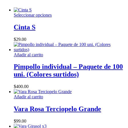
Este
Seleccionar opciones
producto
tiene
Cinta S
múltiples
variantes.
$
29.00
Las
opciones
se
Añadir al carrito
pueden
elegir
Pimpollo individual – Paquete de 100
en
la
uni. (Colores surtidos)
página
de
$
400.00
producto
Añadir al carrito
Vara Rosa Terciopelo Grande
$
99.00