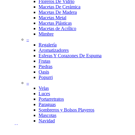
Floreros De Vidrio
Macetas De Cerámica
Macetas De Madera
Macetas Metal
Macetas Plásticas
Macetas de Acrílico
Mimbre
–
Regalería
Aromatizadores
Esferas Y Corazones De Espuma
Frutas
Piedras
Oasis
Popurri
–
Velas
Luces
Portarretratos
Paraguas
Sombreros y Bolsos Playeros
Mascotas
Navidad
Hogar
Cocina