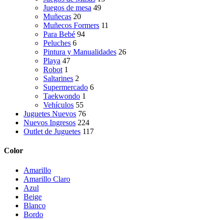
Juegos de mesa
49
Muñecas
20
Muñecos Formers
11
Para Bebé
94
Peluches
6
Pintura y Manualidades
26
Playa
47
Robot
1
Saltarines
2
Supermercado
6
Taekwondo
1
Vehículos
55
Juguetes Nuevos
76
Nuevos Ingresos
224
Outlet de Juguetes
117
Color
Amarillo
Amarillo Claro
Azul
Beige
Blanco
Bordo