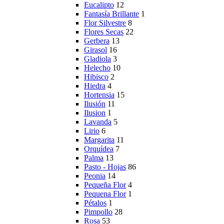
Eucalipto
12
Fantasía Brillante
1
Flor Silvestre
8
Flores Secas
22
Gerbera
13
Girasol
16
Gladiola
3
Helecho
10
Hibisco
2
Hiedra
4
Hortensia
15
Ilusión
11
Ilusion
1
Lavanda
5
Lirio
6
Margarita
11
Orquídea
7
Palma
13
Pasto - Hojas
86
Peonia
14
Pequeña Flor
4
Pequena Flor
1
Pétalos
1
Pimpollo
28
Rosa
53