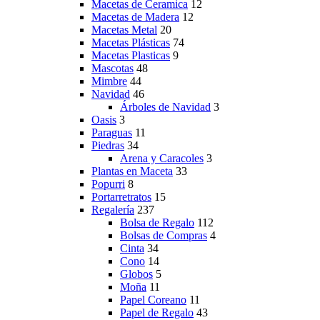
Macetas de Ceramica
12
Macetas de Madera
12
Macetas Metal
20
Macetas Plásticas
74
Macetas Plasticas
9
Mascotas
48
Mimbre
44
Navidad
46
Árboles de Navidad
3
Oasis
3
Paraguas
11
Piedras
34
Arena y Caracoles
3
Plantas en Maceta
33
Popurri
8
Portarretratos
15
Regalería
237
Bolsa de Regalo
112
Bolsas de Compras
4
Cinta
34
Cono
14
Globos
5
Moña
11
Papel Coreano
11
Papel de Regalo
43