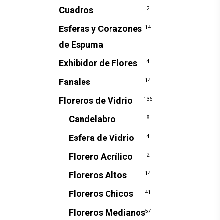
Cuadros
2
Esferas y Corazones
14
de Espuma
Exhibidor de Flores
4
Fanales
14
Floreros de Vidrio
136
Candelabro
8
Esfera de Vidrio
4
Florero Acrílico
2
Floreros Altos
14
Floreros Chicos
41
Floreros Medianos
57