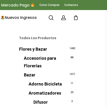
 O Mercado Pago
Como Comprar
Contactos
search
account
Nuevos Ingresos
Todos Los Productos
Flores y Bazar
1482
Accesorios para
88
Florerías
Bazar
1071
Adorno Bicicleta
11
Aromatizadores
20
Difusor
3