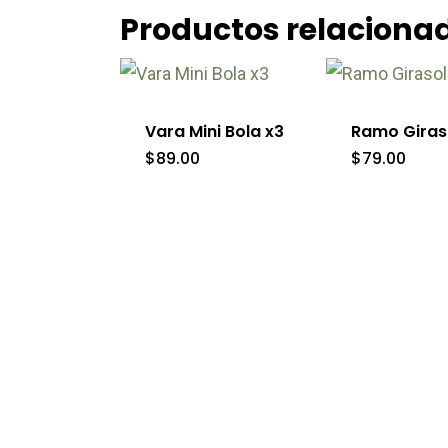
Productos relaciona
Este
producto
tiene
Vara Mini Bola x3
Ramo Giras
múltiples
$
89.00
$
79.00
variantes.
Las
opciones
se
pueden
elegir
en
la
página