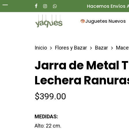
Skip
Hacemos Envíos A
facebook
instagram
whatsapp
to
Juguetes Nuevos
main
content
Inicio
Flores y Bazar
Bazar
Macet
Presione enter para buscar o ESC para ce
Jarra de Metal 
Lechera Ranura
$
399.00
MEDIDAS:
Alto: 22 cm.