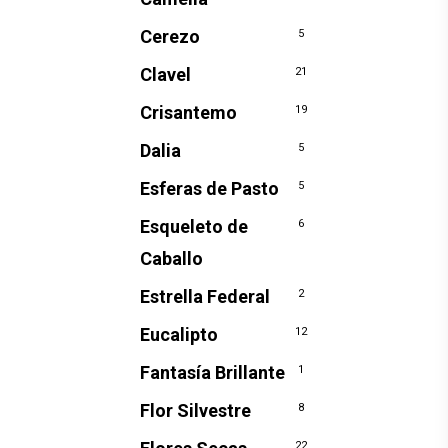
Cerezo
5
Clavel
21
Crisantemo
19
Dalia
5
Esferas de Pasto
5
Esqueleto de
6
Caballo
Estrella Federal
2
Eucalipto
12
Fantasía Brillante
1
Flor Silvestre
8
22