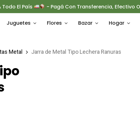
 Todo El País
- Pagá Con Transferencia, Efectivo
Juguetes
Flores
Bazar
Hogar
as Metal
Jarra de Metal Tipo Lechera Ranuras
rrar
Tipo
s