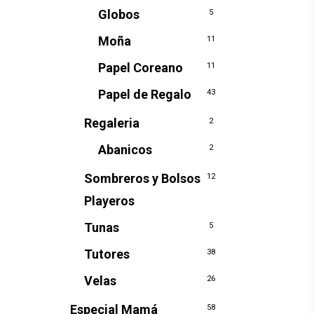
Globos
5
Moña
11
Papel Coreano
11
Papel de Regalo
43
Regaleria
2
Abanicos
2
Sombreros y Bolsos
12
Playeros
Tunas
5
Tutores
38
Velas
26
Especial Mamá
58