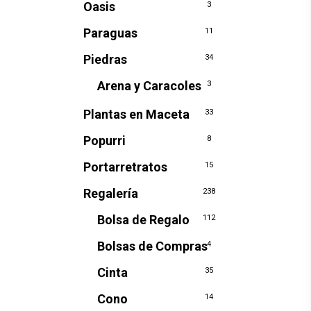
Oasis
3
Paraguas
11
Piedras
34
Arena y Caracoles
3
Plantas en Maceta
33
Popurri
8
Portarretratos
15
Regalería
238
Bolsa de Regalo
112
Bolsas de Compras
4
Cinta
35
Cono
14