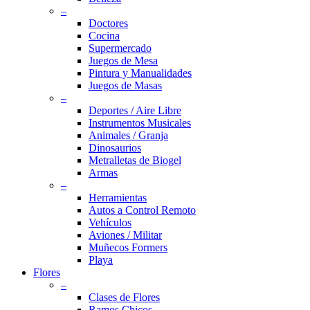
–
Doctores
Cocina
Supermercado
Juegos de Mesa
Pintura y Manualidades
Juegos de Masas
–
Deportes / Aire Libre
Instrumentos Musicales
Animales / Granja
Dinosaurios
Metralletas de Biogel
Armas
–
Herramientas
Autos a Control Remoto
Vehículos
Aviones / Militar
Muñecos Formers
Playa
Flores
–
Clases de Flores
Ramos Chicos