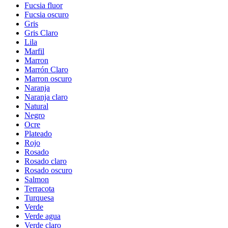
Fucsia fluor
Fucsia oscuro
Gris
Gris Claro
Lila
Marfil
Marron
Marrón Claro
Marron oscuro
Naranja
Naranja claro
Natural
Negro
Ocre
Plateado
Rojo
Rosado
Rosado claro
Rosado oscuro
Salmon
Terracota
Turquesa
Verde
Verde agua
Verde claro