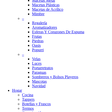
Macetas Metal
Macetas Plásticas
Macetas de Acrílico
Mimbre
–
Regalería
Aromatizadores
Esferas Y Corazones De Espuma
Frutas
Piedras
Oasis
Popurri
–
Velas
Luces
Portarretratos
Paraguas
Sombreros y Bolsos Playeros
Mascotas
Navidad
Hogar
Cocina
Tappers
Botellas y Frascos
Termos