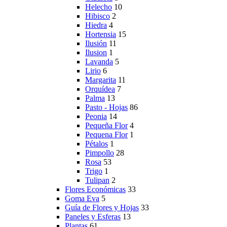
Helecho
10
Hibisco
2
Hiedra
4
Hortensia
15
Ilusión
11
Ilusion
1
Lavanda
5
Lirio
6
Margarita
11
Orquídea
7
Palma
13
Pasto - Hojas
86
Peonia
14
Pequeña Flor
4
Pequena Flor
1
Pétalos
1
Pimpollo
28
Rosa
53
Trigo
1
Tulipan
2
Flores Económicas
33
Goma Eva
5
Guía de Flores y Hojas
33
Paneles y Esferas
13
Plantas
61