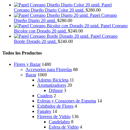
elegir
Papel
en
Coreano Diseño Diario Color 20 unid.
$
280.00
la
Papel Coreano
página
Diseño Diario 20 unid.
$
280.00
de
Papel Coreano
producto
Bicolor con Dorado 20 unid.
$
240.00
Papel Coreano
Borde Dorado 20 unid.
$
240.00
Todos los Productos
Flores y Bazar
1480
Accesorios para Florerías
88
Bazar
1069
Adorno Bicicleta
11
Aromatizadores
20
Difusor
3
Cuadros
2
Esferas y Corazones de Espuma
14
Exhibidor de Flores
4
Fanales
14
Floreros de Vidrio
136
Candelabro
8
Esfera de Vidrio
4