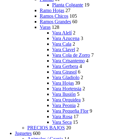
Planta Colgante
19
Ramo Hojas
27
Ramos Chicos
105
Ramos Grandes
60
Varas
128
Vara Alelí
2
Vara Azucena
3
Vara Cala
2
Vara Clavel
2
Vara Cola de Zorro
7
Vara Crisantemo
4
Vara Gerbera
4
Vara Girasol
6
Vara Gladiolo
2
Vara Hojas
39
Vara Hortensia
2
Vara Ilusión
5
Vara Orquidea
3
Vara Peonia
2
Vara Pequeña Flor
9
Vara Rosa
17
Vara Seca
15
PRECIOS BAJOS
20
Juguetes
600
Animales / Granja
14