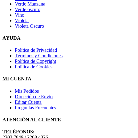
Verde Manzana
Verde oscuro
Vino
Violeta
Violeta Oscuro
AYUDA
Política de Privacidad
Términos y Condiciones
Política de Copyright
Política de Cookies
MI CUENTA
Mis Pedidos
Dirección de Envío
Editar Cuenta
Preguntas Frecuentes
ATENCIÓN AL CLIENTE
TELÉFONOS:
2203 7849 / 2208 4326