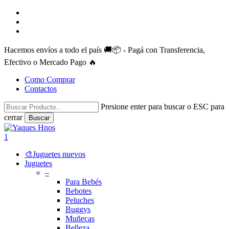
Skip
facebook
to
instagram
main
whatsapp
content
Hacemos envíos a todo el país 🚚📦 - Pagá con Transferencia,
Efectivo o Mercado Pago 🔥
Como Comprar
Contactos
Presione enter para buscar o ESC para
cerrar
Buscar
Close
Search
search
account
1
Menu
🎨Juguetes nuevos
Juguetes
–
Para Bebés
Bebotes
Peluches
Buggys
Muñecas
Belleza