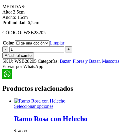
MEDIDAS:
Alto: 3,5cm
Ancho: 15cm
Profundidad: 6,5cm
CÓDIGO: WSB28205
Color
Limpiar
Juguete
Hueso
Añadir al carrito
Con
SKU:
WSB28205
Categorías:
Bazar
,
Flores y Bazar
,
Mascotas
Cuerda
Enviar por WhatsApp
Para
Mascotas
cantidad
WhatsApp
Productos relacionados
Este
Seleccionar opciones
producto
tiene
Ramo Rosa con Helecho
múltiples
variantes.
$
59.00