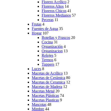
Florero Acrílico
2
Floreros Altos
14
Floreros Chicos
41
Floreros Medianos
57
Peceras
11
Frutas
4
Fuentes de Agua
35
Hogar
107
Botellas y Frascos
20
Cocina
31
Organización
4
Organizacion
13
Relojes
5
Termos
6
Tuppers
17
Luces
8
Macetas de Acrílico
13
Macetas de Cerámica
80
Macetas de Ceramica
12
Macetas de Madera
12
Macetas Metal
20
Macetas Plásticas
74
Macetas Plasticas
9
Mascotas
48
Mimbre
44