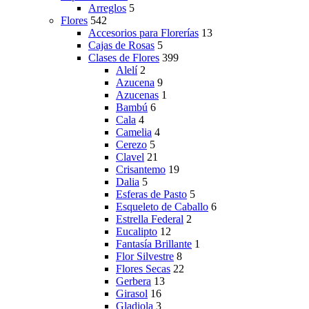
Arreglos
5
Flores
542
Accesorios para Florerías
13
Cajas de Rosas
5
Clases de Flores
399
Alelí
2
Azucena
9
Azucenas
1
Bambú
6
Cala
4
Camelia
4
Cerezo
5
Clavel
21
Crisantemo
19
Dalia
5
Esferas de Pasto
5
Esqueleto de Caballo
6
Estrella Federal
2
Eucalipto
12
Fantasía Brillante
1
Flor Silvestre
8
Flores Secas
22
Gerbera
13
Girasol
16
Gladiola
3