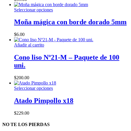
Las
opciones
Este
Seleccionar opciones
se
producto
pueden
tiene
Moña mágica con borde dorado 5mm
elegir
múltiples
en
variantes.
la
$
6.00
Las
página
opciones
de
Añadir al carrito
se
producto
pueden
Cono liso Nº21-M – Paquete de 100
elegir
en
uni.
la
página
$
200.00
de
producto
Este
Seleccionar opciones
producto
tiene
Atado Pimpollo x18
múltiples
variantes.
$
229.00
Las
opciones
NO TE LOS PIERDAS
se
pueden