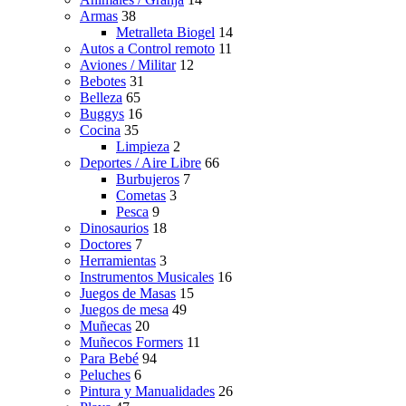
Armas
38
Metralleta Biogel
14
Autos a Control remoto
11
Aviones / Militar
12
Bebotes
31
Belleza
65
Buggys
16
Cocina
35
Limpieza
2
Deportes / Aire Libre
66
Burbujeros
7
Cometas
3
Pesca
9
Dinosaurios
18
Doctores
7
Herramientas
3
Instrumentos Musicales
16
Juegos de Masas
15
Juegos de mesa
49
Muñecas
20
Muñecos Formers
11
Para Bebé
94
Peluches
6
Pintura y Manualidades
26