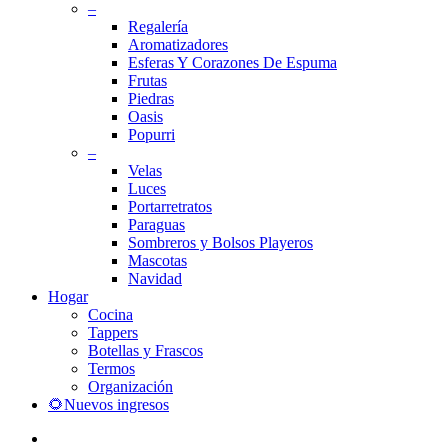
–
Regalería
Aromatizadores
Esferas Y Corazones De Espuma
Frutas
Piedras
Oasis
Popurri
–
Velas
Luces
Portarretratos
Paraguas
Sombreros y Bolsos Playeros
Mascotas
Navidad
Hogar
Cocina
Tappers
Botellas y Frascos
Termos
Organización
🌻Nuevos ingresos
facebook