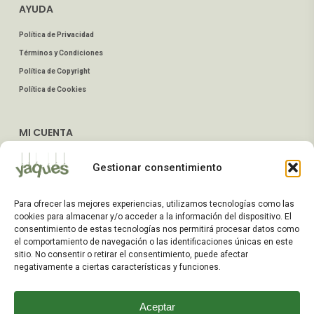
AYUDA
Política de Privacidad
Términos y Condiciones
Política de Copyright
Política de Cookies
MI CUENTA
Mis Pedidos
Gestionar consentimiento
Dirección de Envío
Editar Cuenta
Para ofrecer las mejores experiencias, utilizamos tecnologías como las
Preguntas Frecuentes
cookies para almacenar y/o acceder a la información del dispositivo. El
consentimiento de estas tecnologías nos permitirá procesar datos como
el comportamiento de navegación o las identificaciones únicas en este
ATENCIÓN AL CLIENTE
sitio. No consentir o retirar el consentimiento, puede afectar
negativamente a ciertas características y funciones.
TELÉFONOS:
2203 7849 / 2208 4326
Aceptar
WhatsApp: