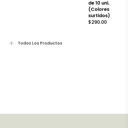
la
de 10 uni.
página
(Colores
de
surtidos)
producto
$
290.00
Todos Los Productos