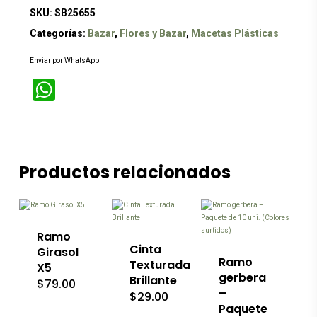
SKU:
SB25655
Categorías:
Bazar
,
Flores y Bazar
,
Macetas Plásticas
Enviar por WhatsApp
WhatsApp
Productos relacionados
Este
producto
tiene
múltiples
variantes.
Ramo
Las
Cinta
Girasol
opciones
Ramo
Texturada
X5
se
gerbera
Brillante
$
79.00
pueden
–
$
29.00
elegir
Paquete
en