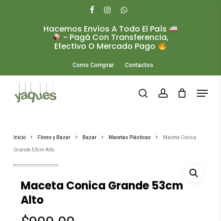
Skip
to
facebook
instagram
whatsapp
main
Hacemos Envíos A Todo El País
Close
content
- Pagá Con Transferencia,
Menu
Efectivo O Mercado Pago
Como Comprar
Contactos
Menu
search
account
Inicio
Flores y Bazar
Bazar
Macetas Plásticas
Maceta Conica
Grande 53cm Alto
Maceta Conica Grande 53cm
Alto