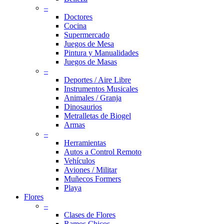
–
Doctores
Cocina
Supermercado
Juegos de Mesa
Pintura y Manualidades
Juegos de Masas
–
Deportes / Aire Libre
Instrumentos Musicales
Animales / Granja
Dinosaurios
Metralletas de Biogel
Armas
–
Herramientas
Autos a Control Remoto
Vehículos
Aviones / Militar
Muñecos Formers
Playa
Flores
–
Clases de Flores
Ramos Chicos