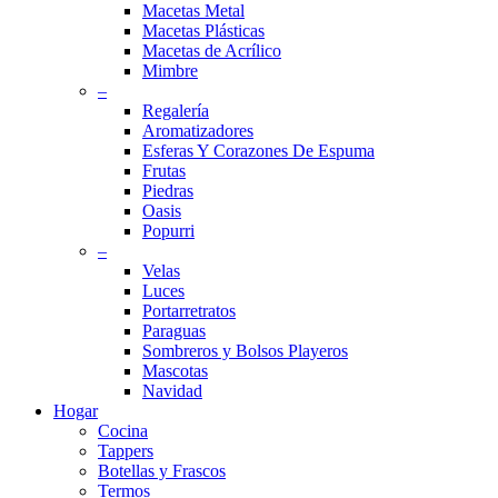
Macetas Metal
Macetas Plásticas
Macetas de Acrílico
Mimbre
–
Regalería
Aromatizadores
Esferas Y Corazones De Espuma
Frutas
Piedras
Oasis
Popurri
–
Velas
Luces
Portarretratos
Paraguas
Sombreros y Bolsos Playeros
Mascotas
Navidad
Hogar
Cocina
Tappers
Botellas y Frascos
Termos