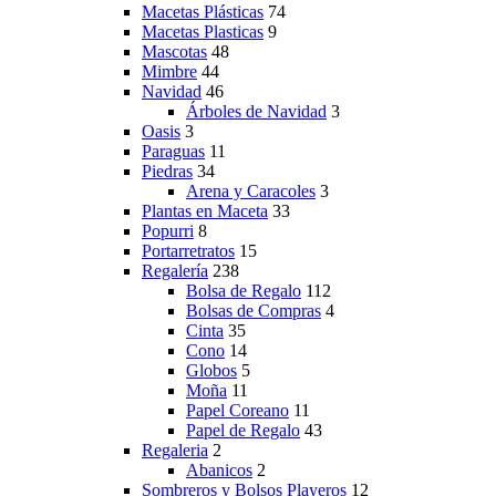
Macetas Plásticas
74
Macetas Plasticas
9
Mascotas
48
Mimbre
44
Navidad
46
Árboles de Navidad
3
Oasis
3
Paraguas
11
Piedras
34
Arena y Caracoles
3
Plantas en Maceta
33
Popurri
8
Portarretratos
15
Regalería
238
Bolsa de Regalo
112
Bolsas de Compras
4
Cinta
35
Cono
14
Globos
5
Moña
11
Papel Coreano
11
Papel de Regalo
43
Regaleria
2
Abanicos
2
Sombreros y Bolsos Playeros
12