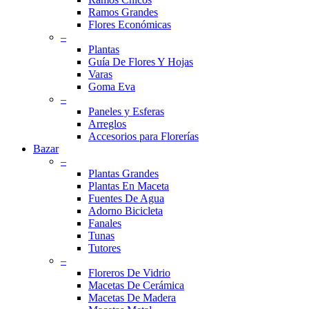
Ramos Grandes
Flores Económicas
–
Plantas
Guía De Flores Y Hojas
Varas
Goma Eva
–
Paneles y Esferas
Arreglos
Accesorios para Florerías
Bazar
–
Plantas Grandes
Plantas En Maceta
Fuentes De Agua
Adorno Bicicleta
Fanales
Tunas
Tutores
–
Floreros De Vidrio
Macetas De Cerámica
Macetas De Madera