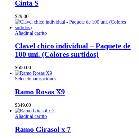
tiene
Cinta S
múltiples
variantes.
$
29.00
Las
opciones
se
Añadir al carrito
pueden
elegir
Clavel chico individual – Paquete de
en
la
100 uni. (Colores surtidos)
página
de
$
600.00
producto
Este
Seleccionar opciones
producto
tiene
Ramo Rosas X9
múltiples
variantes.
$
349.00
Las
opciones
Añadir al carrito
se
pueden
Ramo Girasol x 7
elegir
en