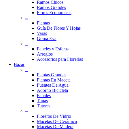
Ramos Chicos
Ramos Grandes
Flores Económicas
–
Plantas
Guía De Flores Y Hojas
Varas
Goma Eva
–
Paneles y Esferas
Arreglos
Accesorios para Florerías
Bazar
–
Plantas Grandes
Plantas En Maceta
Fuentes De Agua
Adorno Bicicleta
Fanales
Tunas
Tutores
–
Floreros De Vidrio
Macetas De Cerámica
Macetas De Madera