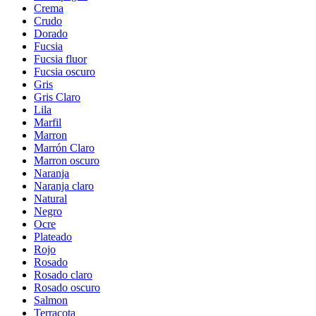
Crema
Crudo
Dorado
Fucsia
Fucsia fluor
Fucsia oscuro
Gris
Gris Claro
Lila
Marfil
Marron
Marrón Claro
Marron oscuro
Naranja
Naranja claro
Natural
Negro
Ocre
Plateado
Rojo
Rosado
Rosado claro
Rosado oscuro
Salmon
Terracota