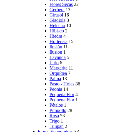
Flores Secas
22
Gerbera
13
Girasol
16
Gladiola
3
Helecho
10
Hibisco
2
Hiedra
4
Hortensia
15
Ilusión
11
Ilusion
1
Lavanda
5
Lirio
6
Margarita
11
Orquídea
7
Palma
13
Pasto - Hojas
86
Peonia
14
Pequeña Flor
4
Pequena Flor
1
Pétalos
1
Pimpollo
28
Rosa
53
Trigo
1
Tulipan
2
Flores Económicas
33