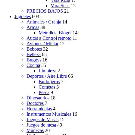
Vara Rosa
17
Vara Seca
15
PRECIOS BAJOS
21
Juguetes
603
Animales / Granja
14
Armas
38
Metralleta Biogel
14
Autos a Control remoto
11
Aviones / Militar
12
Bebotes
32
Belleza
65
Buggys
16
Cocina
35
Limpieza
2
Deportes / Aire Libre
66
Burbujeros
7
Cometas
3
Pesca
9
Dinosaurios
18
Doctores
7
Herramientas
4
Instrumentos Musicales
16
Juegos de Masas
15
Juegos de mesa
49
Muñecas
20