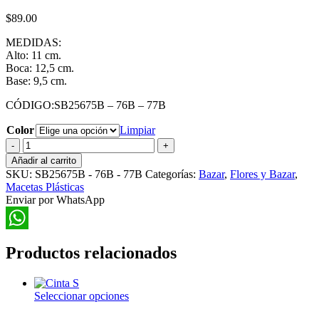
$
89.00
MEDIDAS:
Alto: 11 cm.
Boca: 12,5 cm.
Base: 9,5 cm.
CÓDIGO:SB25675B – 76B – 77B
Color
Limpiar
Maceta
de
Añadir al carrito
Plástico
SKU:
SB25675B - 76B - 77B
Categorías:
Bazar
,
Flores y Bazar
,
con
Macetas Plásticas
Plato
Enviar por WhatsApp
Med
+
Sistema
WhatsApp
de
Productos relacionados
Riego
Lateral
cantidad
Este
Seleccionar opciones
producto