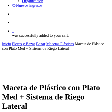
Organización
🌻Nuevos ingresos
search
account
1
was successfully added to your cart.
Inicio
Flores y Bazar
Bazar
Macetas Plásticas
Maceta de Plástico
con Plato Med + Sistema de Riego Lateral
Maceta de Plástico con Plato
Med + Sistema de Riego
Lateral