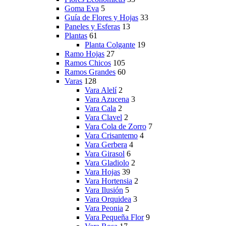
Goma Eva
5
Guía de Flores y Hojas
33
Paneles y Esferas
13
Plantas
61
Planta Colgante
19
Ramo Hojas
27
Ramos Chicos
105
Ramos Grandes
60
Varas
128
Vara Alelí
2
Vara Azucena
3
Vara Cala
2
Vara Clavel
2
Vara Cola de Zorro
7
Vara Crisantemo
4
Vara Gerbera
4
Vara Girasol
6
Vara Gladiolo
2
Vara Hojas
39
Vara Hortensia
2
Vara Ilusión
5
Vara Orquidea
3
Vara Peonia
2
Vara Pequeña Flor
9