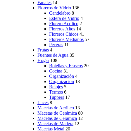
Fanales
14
Floreros de Vidrio
136
Candelabro
8
Esfera de Vidrio
4
Florero Acrílico
2
Floreros Altos
14
Floreros Chicos
41
Floreros Medianos
57
Peceras
11
Frutas
4
Fuentes de Agua
35
Hogar
108
Botellas y Frascos
20
Cocina
31
Organización
4
Organizacion
13
Relojes
5
Termos
6
Tuppers
17
Luces
8
Macetas de Acrílico
13
Macetas de Cerámica
80
Macetas de Ceramica
12
Macetas de Madera
12
Macetas Metal
20