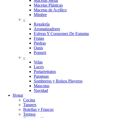
Macetas Metal
Macetas Plásticas
Macetas de Acrílico
Mimbre
–
Regalería
Aromatizadores
Esferas Y Corazones De Espuma
Frutas
Piedras
Oasis
Popurri
–
Velas
Luces
Portarretratos
Paraguas
Sombreros y Bolsos Playeros
Mascotas
Navidad
Hogar
Cocina
Tappers
Botellas y Frascos
Termos