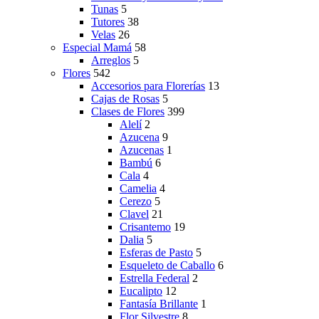
Tunas
5
Tutores
38
Velas
26
Especial Mamá
58
Arreglos
5
Flores
542
Accesorios para Florerías
13
Cajas de Rosas
5
Clases de Flores
399
Alelí
2
Azucena
9
Azucenas
1
Bambú
6
Cala
4
Camelia
4
Cerezo
5
Clavel
21
Crisantemo
19
Dalia
5
Esferas de Pasto
5
Esqueleto de Caballo
6
Estrella Federal
2
Eucalipto
12
Fantasía Brillante
1
Flor Silvestre
8