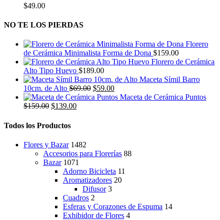
la
$
49.00
página
de
NO TE LOS PIERDAS
producto
Florero
de Cerámica Minimalista Forma de Dona
$
159.00
Florero de Cerámica
Alto Tipo Huevo
$
189.00
Maceta Símil Barro
El
El
10cm. de Alto
$
69.00
$
59.00
precio
precio
Maceta de Cerámica Puntos
El
El
original
actual
$
159.00
$
139.00
precio
precio
era:
es:
original
actual
$69.00.
$59.00.
Todos los Productos
era:
es:
$159.00.
$139.00.
Flores y Bazar
1482
Accesorios para Florerías
88
Bazar
1071
Adorno Bicicleta
11
Aromatizadores
20
Difusor
3
Cuadros
2
Esferas y Corazones de Espuma
14
Exhibidor de Flores
4