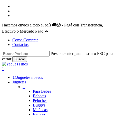
Skip
facebook
to
instagram
main
whatsapp
content
Hacemos envíos a todo el país 🚚📦 - Pagá con Transferencia,
Efectivo o Mercado Pago 🔥
Como Comprar
Contactos
Presione enter para buscar o ESC para
cerrar
Buscar
Close
Search
search
account
1
Menu
🎨Juguetes nuevos
Juguetes
–
Para Bebés
Bebotes
Peluches
Buggys
Muñecas
Belleza