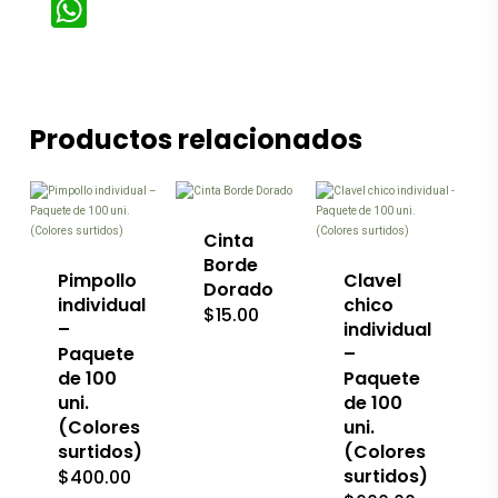
WhatsApp
Productos relacionados
Este
producto
tiene
múltiples
variantes.
Las
Cinta
opciones
Borde
se
Pimpollo
Clavel
Dorado
pueden
individual
chico
$
15.00
elegir
–
individual
en
Paquete
–
la
de 100
página
Paquete
de
uni.
de 100
producto
(Colores
uni.
surtidos)
(Colores
surtidos)
$
400.00