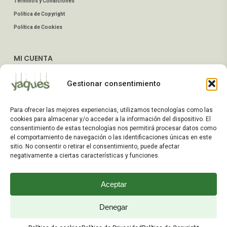
Términos y Condiciones
Política de Copyright
Política de Cookies
MI CUENTA
Mis Pedidos
Gestionar consentimiento
Dirección de Envío
Editar Cuenta
Para ofrecer las mejores experiencias, utilizamos tecnologías como las
Preguntas Frecuentes
cookies para almacenar y/o acceder a la información del dispositivo. El
consentimiento de estas tecnologías nos permitirá procesar datos como
el comportamiento de navegación o las identificaciones únicas en este
ATENCIÓN AL CLIENTE
sitio. No consentir o retirar el consentimiento, puede afectar
negativamente a ciertas características y funciones.
TELÉFONOS:
2203 7849 / 2208 4326
Aceptar
WhatsApp:
+598 099 344 945
Email:
Denegar
yaques.hnos.srl@gmail.com