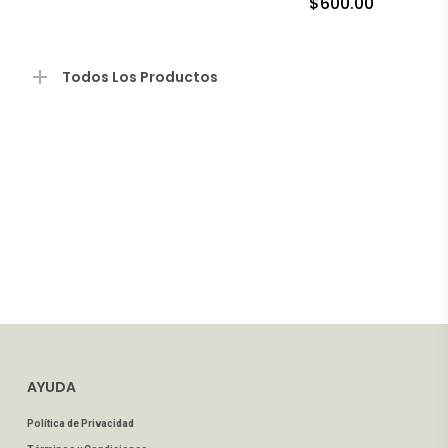
$
600.00
Todos Los Productos
AYUDA
Política de Privacidad