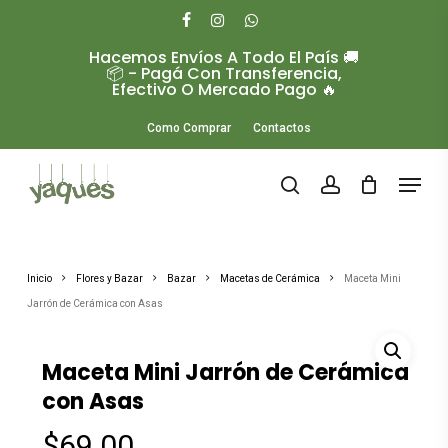
Skip
to
facebook
instagram
whatsapp
main
Hacemos Envíos A Todo El País 🚚
Close
content
📦 - Pagá Con Transferencia,
Menu
Efectivo O Mercado Pago 🔥
Como Comprar
Contactos
Menu
search
account
Inicio
Flores y Bazar
Bazar
Macetas de Cerámica
Maceta Mini
Jarrón de Cerámica con Asas
Maceta Mini Jarrón de Cerámica
con Asas
$
69.00