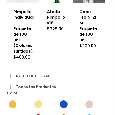
múltiples
variantes.
Las
Pimpollo
Atado
Cono
opciones
individual
Pimpollo
liso Nº21-
se
–
x18
M –
pueden
Paquete
Paquete
$
229.00
elegir
de 100
en
de 100
la
uni.
uni.
página
(Colores
$
200.00
de
surtidos)
producto
$
400.00
NO TE LOS PIERDAS
Todos Los Productos
Color