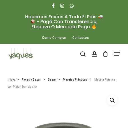
Skip
to
facebook
instagram
whatsapp
main
Hacemos Envíos A Todo El País
Close
content
- Pagá Con Transferencia,
Menu
Efectivo O Mercado Pago
Como Comprar
Contactos
Menu
search
account
Inicio
Flores y Bazar
Bazar
Macetas Plásticas
Maceta Plástica
con Plato 15cm de alto