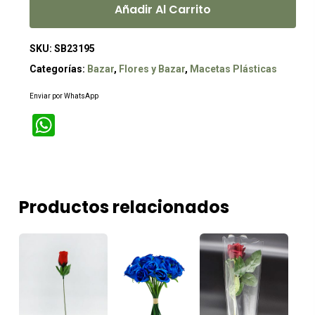
Añadir Al Carrito
SKU:
SB23195
Categorías:
Bazar
,
Flores y Bazar
,
Macetas Plásticas
Enviar por WhatsApp
WhatsApp
Productos relacionados
Este
producto
tiene