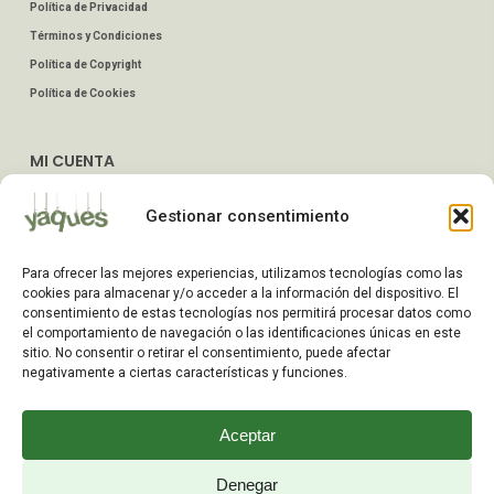
Política de Privacidad
Términos y Condiciones
Política de Copyright
Política de Cookies
MI CUENTA
Mis Pedidos
Gestionar consentimiento
Dirección de Envío
Editar Cuenta
Para ofrecer las mejores experiencias, utilizamos tecnologías como las
Preguntas Frecuentes
cookies para almacenar y/o acceder a la información del dispositivo. El
consentimiento de estas tecnologías nos permitirá procesar datos como
el comportamiento de navegación o las identificaciones únicas en este
ATENCIÓN AL CLIENTE
sitio. No consentir o retirar el consentimiento, puede afectar
negativamente a ciertas características y funciones.
TELÉFONOS:
2203 7849 / 2208 4326
Aceptar
WhatsApp:
+598 099 344 945
Email:
Denegar