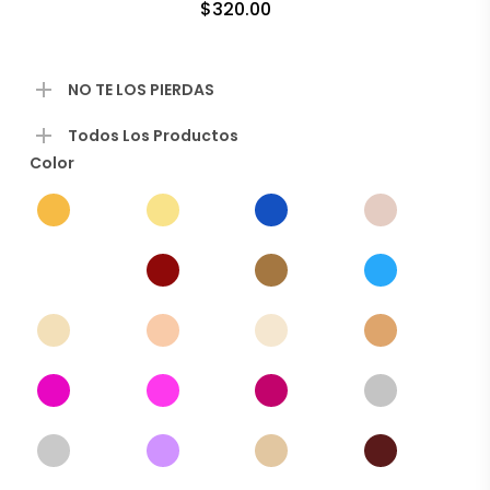
$
320.00
producto
producto
NO TE LOS PIERDAS
Todos Los Productos
Color