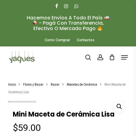
Skip
to
facebook
instagram
whatsapp
main
Hacemos Envíos A Todo El País
Close
content
- Pagá Con Transferencia,
Menu
Efectivo O Mercado Pago
Como Comprar
Contactos
Menu
search
account
Inicio
Flores y Bazar
Bazar
Macetas de Cerámica
Mini Maceta de
Cerámica Lisa
Mini Maceta de Cerámica Lisa
$
59.00