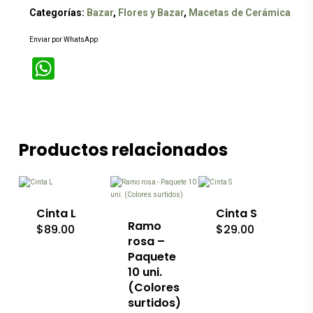
Categorías:
Bazar
,
Flores y Bazar
,
Macetas de Cerámica
Enviar por WhatsApp
WhatsApp
Productos relacionados
Este
Este
producto
producto
tiene
tiene
múltiples
múltiples
variantes.
variantes.
Las
Las
Cinta L
Cinta S
opciones
opciones
Ramo
$
89.00
$
29.00
se
se
rosa –
pueden
pueden
Paquete
elegir
elegir
10 uni.
en
en
la
(Colores
la
página
página
surtidos)
de
de