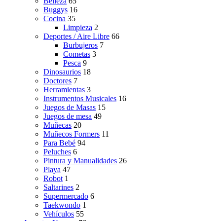
Belleza
65
Buggys
16
Cocina
35
Limpieza
2
Deportes / Aire Libre
66
Burbujeros
7
Cometas
3
Pesca
9
Dinosaurios
18
Doctores
7
Herramientas
3
Instrumentos Musicales
16
Juegos de Masas
15
Juegos de mesa
49
Muñecas
20
Muñecos Formers
11
Para Bebé
94
Peluches
6
Pintura y Manualidades
26
Playa
47
Robot
1
Saltarines
2
Supermercado
6
Taekwondo
1
Vehículos
55