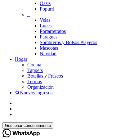
Oasis
Popurri
–
Velas
Luces
Portarretratos
Paraguas
Sombreros y Bolsos Playeros
Mascotas
Navidad
Hogar
Cocina
Tappers
Botellas y Frascos
Termos
Organización
🌻Nuevos ingresos
facebook
instagram
whatsapp
Gestionar consentimiento