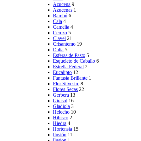
Azucena
9
Azucenas
1
Bambú
6
Cala
4
Camelia
4
Cerezo
5
Clavel
21
Crisantemo
19
Dalia
5
Esferas de Pasto
5
Esqueleto de Caballo
6
Estrella Federal
2
Eucalipto
12
Fantasía Brillante
1
Flor Silvestre
8
Flores Secas
22
Gerbera
13
Girasol
16
Gladiola
3
Helecho
10
Hibisco
2
Hiedra
4
Hortensia
15
Ilusión
11
Ilusion
1