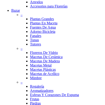
Arreglos
Accesorios para Florerías
Bazar
–
Plantas Grandes
Plantas En Maceta
Fuentes De Agua
Adorno Bicicleta
Fanales
Tunas
Tutores
–
Floreros De Vidrio
Macetas De Cerámica
Macetas De Madera
Macetas Metal
Macetas Plásticas
Macetas de Acrílico
Mimbre
–
Regalería
Aromatizadores
Esferas Y Corazones De Espuma
Frutas
Piedras