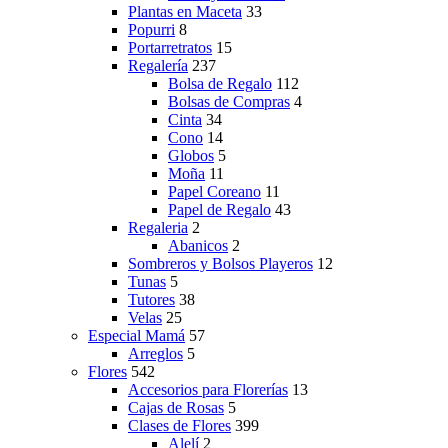
Plantas en Maceta
33
Popurri
8
Portarretratos
15
Regalería
237
Bolsa de Regalo
112
Bolsas de Compras
4
Cinta
34
Cono
14
Globos
5
Moña
11
Papel Coreano
11
Papel de Regalo
43
Regaleria
2
Abanicos
2
Sombreros y Bolsos Playeros
12
Tunas
5
Tutores
38
Velas
25
Especial Mamá
57
Arreglos
5
Flores
542
Accesorios para Florerías
13
Cajas de Rosas
5
Clases de Flores
399
Alelí
2