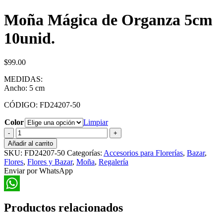
Moña Mágica de Organza 5cm
10unid.
$
99.00
MEDIDAS:
Ancho: 5 cm
CÓDIGO: FD24207-50
Color
Limpiar
Moña
Mágica
Añadir al carrito
de
SKU:
FD24207-50
Categorías:
Accesorios para Florerías
,
Bazar
,
Organza
Flores
,
Flores y Bazar
,
Moña
,
Regalería
5cm
Enviar por WhatsApp
10unid.
cantidad
WhatsApp
Productos relacionados