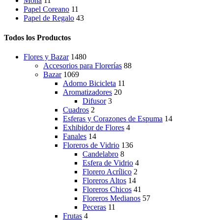
Moña
11
Papel Coreano
11
Papel de Regalo
43
Todos los Productos
Flores y Bazar
1480
Accesorios para Florerías
88
Bazar
1069
Adorno Bicicleta
11
Aromatizadores
20
Difusor
3
Cuadros
2
Esferas y Corazones de Espuma
14
Exhibidor de Flores
4
Fanales
14
Floreros de Vidrio
136
Candelabro
8
Esfera de Vidrio
4
Florero Acrílico
2
Floreros Altos
14
Floreros Chicos
41
Floreros Medianos
57
Peceras
11
Frutas
4