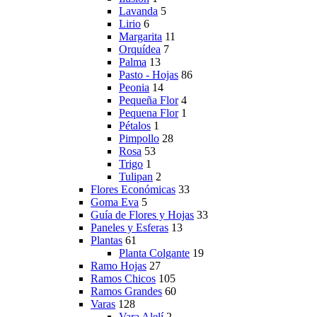
Lavanda
5
Lirio
6
Margarita
11
Orquídea
7
Palma
13
Pasto - Hojas
86
Peonia
14
Pequeña Flor
4
Pequena Flor
1
Pétalos
1
Pimpollo
28
Rosa
53
Trigo
1
Tulipan
2
Flores Económicas
33
Goma Eva
5
Guía de Flores y Hojas
33
Paneles y Esferas
13
Plantas
61
Planta Colgante
19
Ramo Hojas
27
Ramos Chicos
105
Ramos Grandes
60
Varas
128
Vara Alelí
2