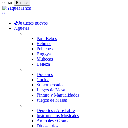
cerrar
Buscar
Close
Search
search
account
0
Menu
🎨Juguetes nuevos
Juguetes
–
Para Bebés
Bebotes
Peluches
Buggys
Muñecas
Belleza
–
Doctores
Cocina
Supermercado
Juegos de Mesa
Pintura y Manualidades
Juegos de Masas
–
Deportes / Aire Libre
Instrumentos Musicales
Animales / Granja
Dinosaurios