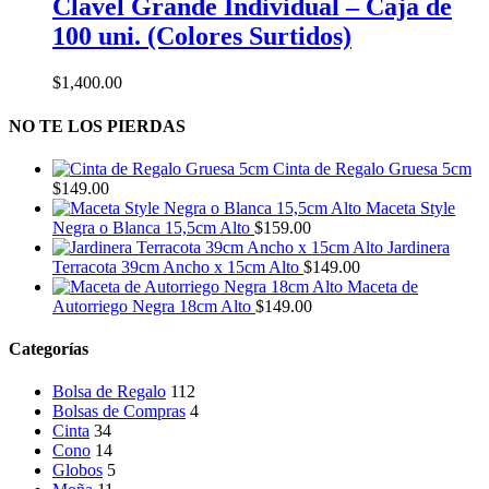
Clavel Grande Individual – Caja de
en
la
100 uni. (Colores Surtidos)
página
de
$
1,400.00
producto
NO TE LOS PIERDAS
Cinta de Regalo Gruesa 5cm
$
149.00
Maceta Style
Negra o Blanca 15,5cm Alto
$
159.00
Jardinera
Terracota 39cm Ancho x 15cm Alto
$
149.00
Maceta de
Autorriego Negra 18cm Alto
$
149.00
Categorías
Bolsa de Regalo
112
Bolsas de Compras
4
Cinta
34
Cono
14
Globos
5