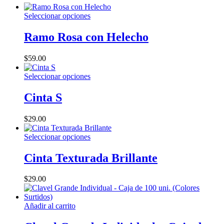
Este
Seleccionar opciones
producto
tiene
Ramo Rosa con Helecho
múltiples
variantes.
$
59.00
Las
opciones
Este
Seleccionar opciones
se
producto
pueden
tiene
Cinta S
elegir
múltiples
en
variantes.
la
$
29.00
Las
página
opciones
de
Este
Seleccionar opciones
se
producto
producto
pueden
tiene
Cinta Texturada Brillante
elegir
múltiples
en
variantes.
la
$
29.00
Las
página
opciones
de
se
producto
Añadir al carrito
pueden
elegir