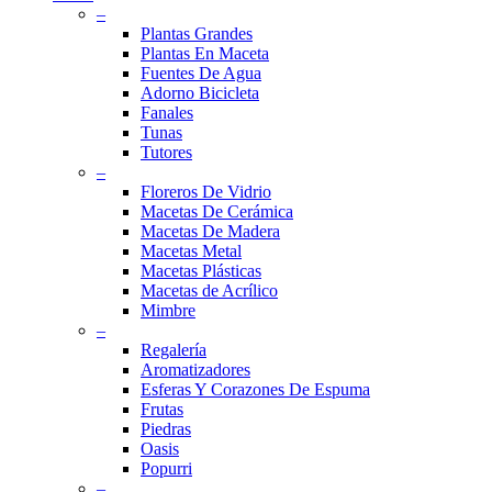
–
Plantas Grandes
Plantas En Maceta
Fuentes De Agua
Adorno Bicicleta
Fanales
Tunas
Tutores
–
Floreros De Vidrio
Macetas De Cerámica
Macetas De Madera
Macetas Metal
Macetas Plásticas
Macetas de Acrílico
Mimbre
–
Regalería
Aromatizadores
Esferas Y Corazones De Espuma
Frutas
Piedras
Oasis
Popurri
–