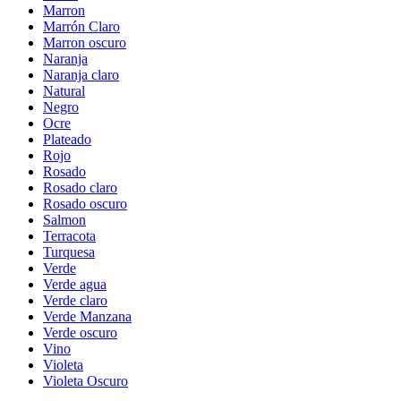
Marron
Marrón Claro
Marron oscuro
Naranja
Naranja claro
Natural
Negro
Ocre
Plateado
Rojo
Rosado
Rosado claro
Rosado oscuro
Salmon
Terracota
Turquesa
Verde
Verde agua
Verde claro
Verde Manzana
Verde oscuro
Vino
Violeta
Violeta Oscuro