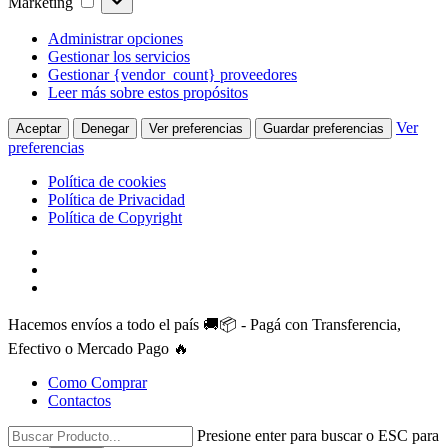
Marketing
Administrar opciones
Gestionar los servicios
Gestionar {vendor_count} proveedores
Leer más sobre estos propósitos
Ver
Aceptar
Denegar
Ver preferencias
Guardar preferencias
preferencias
Política de cookies
Política de Privacidad
Política de Copyright
Skip
facebook
to
instagram
main
whatsapp
content
Hacemos envíos a todo el país 🚚📦 - Pagá con Transferencia,
Efectivo o Mercado Pago 🔥
Como Comprar
Contactos
Presione enter para buscar o ESC para