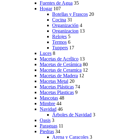
Fuentes de Agua
35
Hogar
107
Botellas y Frascos
20
Cocina
31
Organización
4
Organizacion
13
Relojes
5
Termos
6
Tuppers
17
Luces
8
Macetas de Acrílico
13
Macetas de Cerámica
80
Macetas de Ceramica
12
Macetas de Madera
12
Macetas Metal
20
Macetas Plásticas
74
Macetas Plasticas
9
Mascotas
48
Mimbre
44
Navidad
46
Árboles de Navidad
3
Oasis
3
Paraguas
11
Piedras
34
Arena y Caracoles
3