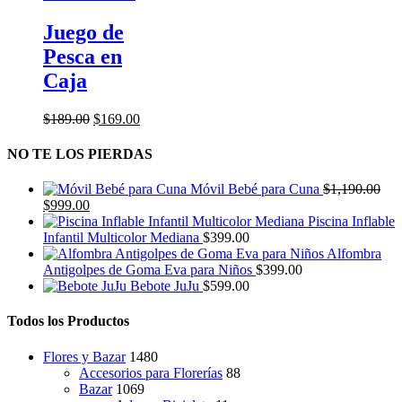
Juego de
Pesca en
Caja
El
El
$
189.00
$
169.00
precio
precio
original
actual
NO TE LOS PIERDAS
era:
es:
$189.00.
$169.00.
Móvil Bebé para Cuna
$
1,190.00
El
El
$
999.00
precio
precio
Piscina Inflable
original
actual
Infantil Multicolor Mediana
$
399.00
era:
es:
Alfombra
$1,190.00.
$999.00.
Antigolpes de Goma Eva para Niños
$
399.00
Bebote JuJu
$
599.00
Todos los Productos
Flores y Bazar
1480
Accesorios para Florerías
88
Bazar
1069