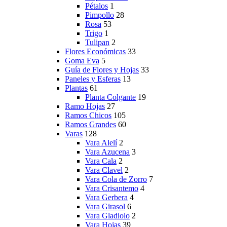
Pétalos
1
Pimpollo
28
Rosa
53
Trigo
1
Tulipan
2
Flores Económicas
33
Goma Eva
5
Guía de Flores y Hojas
33
Paneles y Esferas
13
Plantas
61
Planta Colgante
19
Ramo Hojas
27
Ramos Chicos
105
Ramos Grandes
60
Varas
128
Vara Alelí
2
Vara Azucena
3
Vara Cala
2
Vara Clavel
2
Vara Cola de Zorro
7
Vara Crisantemo
4
Vara Gerbera
4
Vara Girasol
6
Vara Gladiolo
2
Vara Hojas
39