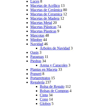
Luces
8
Macetas de Acrílico
13
Macetas de Cerámica
80
Macetas de Ceramica
12
Macetas de Madera
12
Macetas Metal
20
Macetas Plásticas
74
Macetas Plasticas
9
Mascotas
48
Mimbre
44
Navidad
46
Árboles de Navidad
3
Oasis
3
Paraguas
11
Piedras
34
Arena y Caracoles
3
Plantas en Maceta
33
Popurri
8
Portarretratos
15
Regalería
237
Bolsa de Regalo
112
Bolsas de Compras
4
Cinta
34
Cono
14
Globos
5