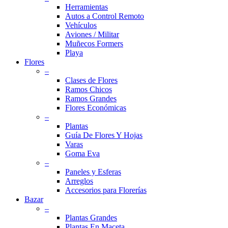
Herramientas
Autos a Control Remoto
Vehículos
Aviones / Militar
Muñecos Formers
Playa
Flores
–
Clases de Flores
Ramos Chicos
Ramos Grandes
Flores Económicas
–
Plantas
Guía De Flores Y Hojas
Varas
Goma Eva
–
Paneles y Esferas
Arreglos
Accesorios para Florerías
Bazar
–
Plantas Grandes
Plantas En Maceta