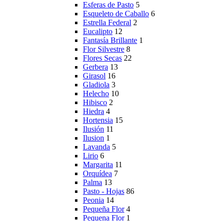
Esferas de Pasto
5
Esqueleto de Caballo
6
Estrella Federal
2
Eucalipto
12
Fantasía Brillante
1
Flor Silvestre
8
Flores Secas
22
Gerbera
13
Girasol
16
Gladiola
3
Helecho
10
Hibisco
2
Hiedra
4
Hortensia
15
Ilusión
11
Ilusion
1
Lavanda
5
Lirio
6
Margarita
11
Orquídea
7
Palma
13
Pasto - Hojas
86
Peonia
14
Pequeña Flor
4
Pequena Flor
1