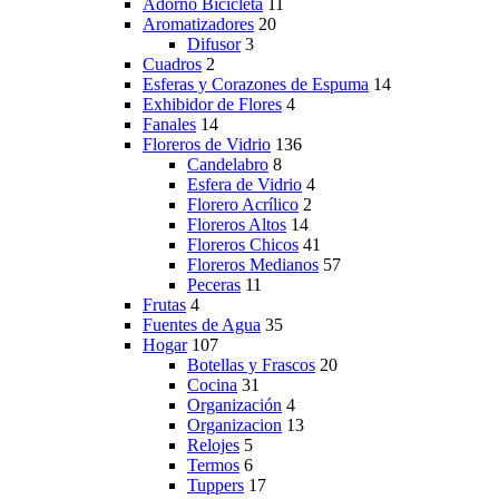
Adorno Bicicleta
11
Aromatizadores
20
Difusor
3
Cuadros
2
Esferas y Corazones de Espuma
14
Exhibidor de Flores
4
Fanales
14
Floreros de Vidrio
136
Candelabro
8
Esfera de Vidrio
4
Florero Acrílico
2
Floreros Altos
14
Floreros Chicos
41
Floreros Medianos
57
Peceras
11
Frutas
4
Fuentes de Agua
35
Hogar
107
Botellas y Frascos
20
Cocina
31
Organización
4
Organizacion
13
Relojes
5
Termos
6
Tuppers
17