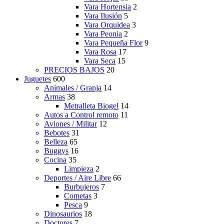
Vara Hortensia
2
Vara Ilusión
5
Vara Orquidea
3
Vara Peonia
2
Vara Pequeña Flor
9
Vara Rosa
17
Vara Seca
15
PRECIOS BAJOS
20
Juguetes
600
Animales / Granja
14
Armas
38
Metralleta Biogel
14
Autos a Control remoto
11
Aviones / Militar
12
Bebotes
31
Belleza
65
Buggys
16
Cocina
35
Limpieza
2
Deportes / Aire Libre
66
Burbujeros
7
Cometas
3
Pesca
9
Dinosaurios
18
Doctores
7