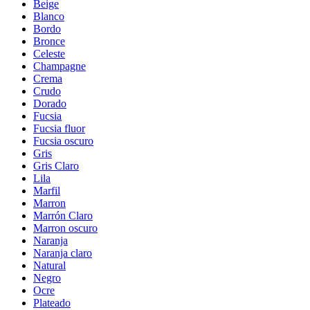
Beige
Blanco
Bordo
Bronce
Celeste
Champagne
Crema
Crudo
Dorado
Fucsia
Fucsia fluor
Fucsia oscuro
Gris
Gris Claro
Lila
Marfil
Marron
Marrón Claro
Marron oscuro
Naranja
Naranja claro
Natural
Negro
Ocre
Plateado