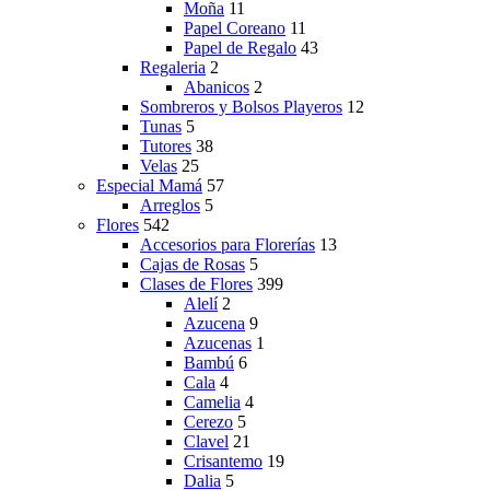
Moña
11
Papel Coreano
11
Papel de Regalo
43
Regaleria
2
Abanicos
2
Sombreros y Bolsos Playeros
12
Tunas
5
Tutores
38
Velas
25
Especial Mamá
57
Arreglos
5
Flores
542
Accesorios para Florerías
13
Cajas de Rosas
5
Clases de Flores
399
Alelí
2
Azucena
9
Azucenas
1
Bambú
6
Cala
4
Camelia
4
Cerezo
5
Clavel
21
Crisantemo
19
Dalia
5