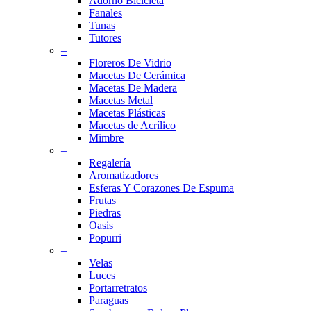
Adorno Bicicleta
Fanales
Tunas
Tutores
–
Floreros De Vidrio
Macetas De Cerámica
Macetas De Madera
Macetas Metal
Macetas Plásticas
Macetas de Acrílico
Mimbre
–
Regalería
Aromatizadores
Esferas Y Corazones De Espuma
Frutas
Piedras
Oasis
Popurri
–
Velas
Luces
Portarretratos
Paraguas