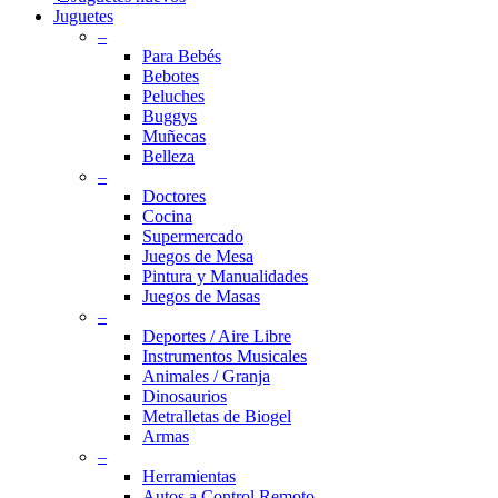
Juguetes
–
Para Bebés
Bebotes
Peluches
Buggys
Muñecas
Belleza
–
Doctores
Cocina
Supermercado
Juegos de Mesa
Pintura y Manualidades
Juegos de Masas
–
Deportes / Aire Libre
Instrumentos Musicales
Animales / Granja
Dinosaurios
Metralletas de Biogel
Armas
–
Herramientas
Autos a Control Remoto