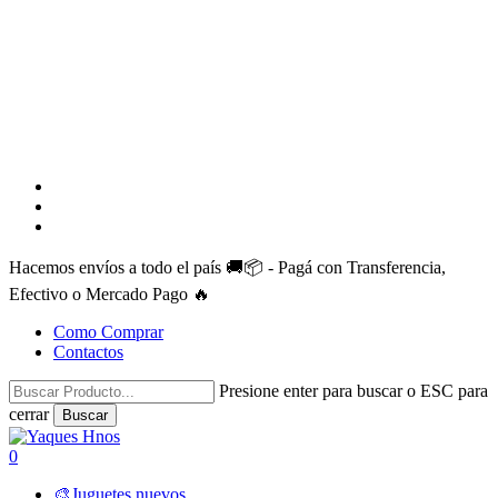
facebook
instagram
whatsapp
Hacemos envíos a todo el país 🚚📦 - Pagá con Transferencia,
Efectivo o Mercado Pago 🔥
Como Comprar
Contactos
Presione enter para buscar o ESC para
cerrar
Buscar
Close
Search
search
account
0
Menu
🎨Juguetes nuevos