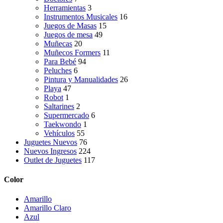
Herramientas
3
Instrumentos Musicales
16
Juegos de Masas
15
Juegos de mesa
49
Muñecas
20
Muñecos Formers
11
Para Bebé
94
Peluches
6
Pintura y Manualidades
26
Playa
47
Robot
1
Saltarines
2
Supermercado
6
Taekwondo
1
Vehículos
55
Juguetes Nuevos
76
Nuevos Ingresos
224
Outlet de Juguetes
117
Color
Amarillo
Amarillo Claro
Azul