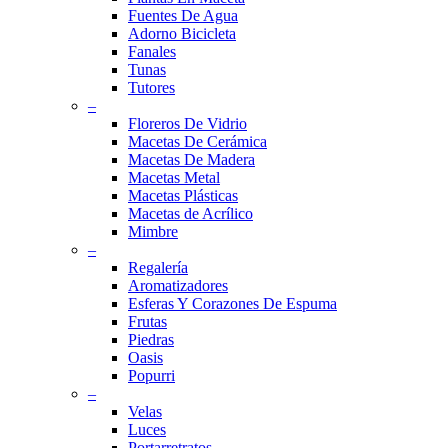
Fuentes De Agua
Adorno Bicicleta
Fanales
Tunas
Tutores
–
Floreros De Vidrio
Macetas De Cerámica
Macetas De Madera
Macetas Metal
Macetas Plásticas
Macetas de Acrílico
Mimbre
–
Regalería
Aromatizadores
Esferas Y Corazones De Espuma
Frutas
Piedras
Oasis
Popurri
–
Velas
Luces
Portarretratos