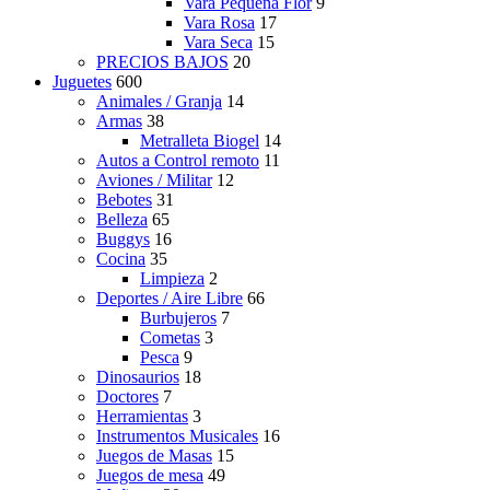
Vara Pequeña Flor
9
Vara Rosa
17
Vara Seca
15
PRECIOS BAJOS
20
Juguetes
600
Animales / Granja
14
Armas
38
Metralleta Biogel
14
Autos a Control remoto
11
Aviones / Militar
12
Bebotes
31
Belleza
65
Buggys
16
Cocina
35
Limpieza
2
Deportes / Aire Libre
66
Burbujeros
7
Cometas
3
Pesca
9
Dinosaurios
18
Doctores
7
Herramientas
3
Instrumentos Musicales
16
Juegos de Masas
15
Juegos de mesa
49