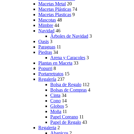
Macetas Metal
20
Macetas Plásticas
74
Macetas Plasticas
9
Mascotas
48
Mimbre
44
Navidad
46
Árboles de Navidad
3
Oasis
3
Paraguas
11
Piedras
34
Arena y Caracoles
3
Plantas en Maceta
33
Popurri
8
Portarretratos
15
Regalería
237
Bolsa de Regalo
112
Bolsas de Compras
4
Cinta
34
Cono
14
Globos
5
Moña
11
Papel Coreano
11
Papel de Regalo
43
Regaleria
2
Abanicos
2