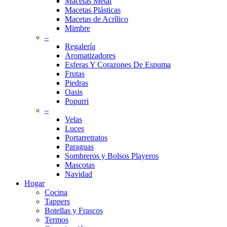
Macetas Metal
Macetas Plásticas
Macetas de Acrílico
Mimbre
–
Regalería
Aromatizadores
Esferas Y Corazones De Espuma
Frutas
Piedras
Oasis
Popurri
–
Velas
Luces
Portarretratos
Paraguas
Sombreros y Bolsos Playeros
Mascotas
Navidad
Hogar
Cocina
Tappers
Botellas y Frascos
Termos