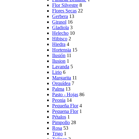
Flor Silvestre
8
Flores Secas
22
Gerbera
13
Girasol
16
Gladiola
3
Helecho
10
Hibisco
2
Hiedra
4
Hortensia
15
Ilusión
11
Ilusion
1
Lavanda
5
Lirio
6
Margarita
11
Orquídea
7
Palma
13
Pasto - Hojas
86
Peonia
14
Pequeña Flor
4
Pequena Flor
1
Pétalos
1
Pimpollo
28
Rosa
53
Trigo
1