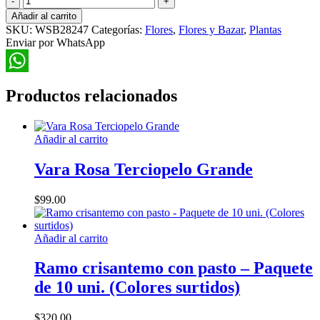
de
Añadir al carrito
Banana
SKU:
WSB28247
Categorías:
Flores
,
Flores y Bazar
,
Plantas
1,9mt
Enviar por WhatsApp
cantidad
WhatsApp
Productos relacionados
Añadir al carrito
Vara Rosa Terciopelo Grande
$
99.00
Añadir al carrito
Ramo crisantemo con pasto – Paquete
de 10 uni. (Colores surtidos)
$
320.00