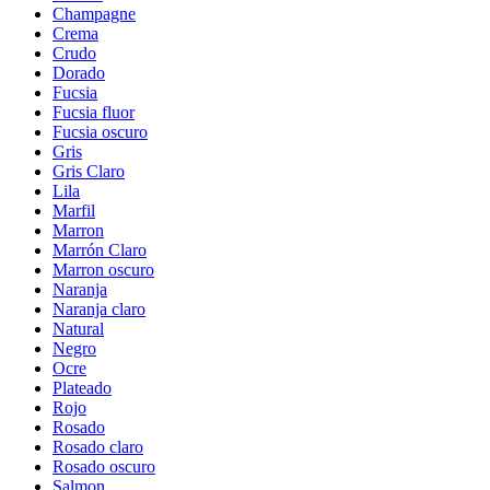
Champagne
Crema
Crudo
Dorado
Fucsia
Fucsia fluor
Fucsia oscuro
Gris
Gris Claro
Lila
Marfil
Marron
Marrón Claro
Marron oscuro
Naranja
Naranja claro
Natural
Negro
Ocre
Plateado
Rojo
Rosado
Rosado claro
Rosado oscuro
Salmon