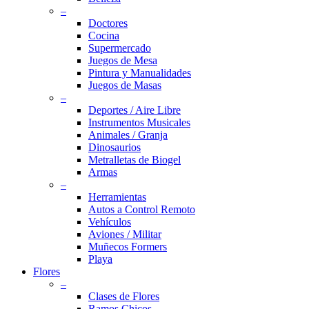
–
Doctores
Cocina
Supermercado
Juegos de Mesa
Pintura y Manualidades
Juegos de Masas
–
Deportes / Aire Libre
Instrumentos Musicales
Animales / Granja
Dinosaurios
Metralletas de Biogel
Armas
–
Herramientas
Autos a Control Remoto
Vehículos
Aviones / Militar
Muñecos Formers
Playa
Flores
–
Clases de Flores
Ramos Chicos