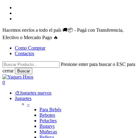
Skip
facebook
to
instagram
main
whatsapp
content
Hacemos envíos a todo el país 🚚📦 - Pagá con Transferencia,
Efectivo o Mercado Pago 🔥
Como Comprar
Contactos
Presione enter para buscar o ESC para
cerrar
Buscar
Close
Search
search
account
0
Menu
🎨Juguetes nuevos
Juguetes
–
Para Bebés
Bebotes
Peluches
Buggys
Muñecas
Belleza