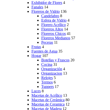
Exhibidor de Flores
4
Fanales
14
Floreros de Vidrio
136
Candelabro
8
Esfera de Vidrio
4
Florero Acrílico
2
Floreros Altos
14
Floreros Chicos
41
Floreros Medianos
57
Peceras
11
Frutas
4
Fuentes de Agua
35
Hogar
107
Botellas y Frascos
20
Cocina
31
Organización
4
Organizacion
13
Relojes
5
Termos
6
Tuppers
17
Luces
8
Macetas de Acrílico
13
Macetas de Cerámica
80
Macetas de Ceramica
12
Macetas de Madera
12