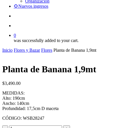
Organización
🌻Nuevos ingresos
search
account
0
was successfully added to your cart.
Inicio
Flores y Bazar
Flores
Planta de Banana 1,9mt
Planta de Banana 1,9mt
$
3,490.00
MEDIDAS:
Alto: 190cm
Ancho: 140cm
Profundidad: 17,5cm D maceta
CÓDIGO: WSB28247
Planta