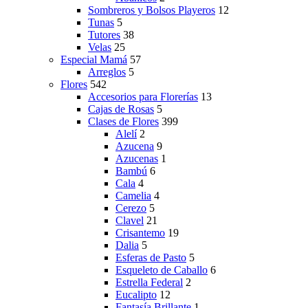
Sombreros y Bolsos Playeros
12
Tunas
5
Tutores
38
Velas
25
Especial Mamá
57
Arreglos
5
Flores
542
Accesorios para Florerías
13
Cajas de Rosas
5
Clases de Flores
399
Alelí
2
Azucena
9
Azucenas
1
Bambú
6
Cala
4
Camelia
4
Cerezo
5
Clavel
21
Crisantemo
19
Dalia
5
Esferas de Pasto
5
Esqueleto de Caballo
6
Estrella Federal
2
Eucalipto
12
Fantasía Brillante
1