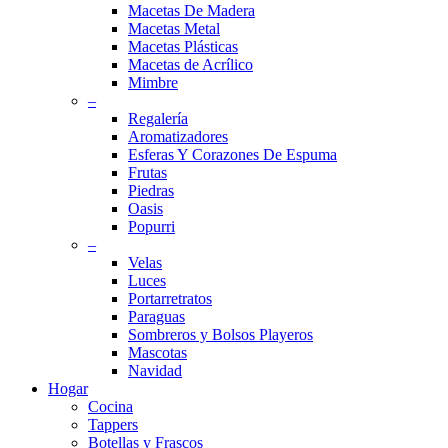
Macetas De Madera
Macetas Metal
Macetas Plásticas
Macetas de Acrílico
Mimbre
–
Regalería
Aromatizadores
Esferas Y Corazones De Espuma
Frutas
Piedras
Oasis
Popurri
–
Velas
Luces
Portarretratos
Paraguas
Sombreros y Bolsos Playeros
Mascotas
Navidad
Hogar
Cocina
Tappers
Botellas y Frascos