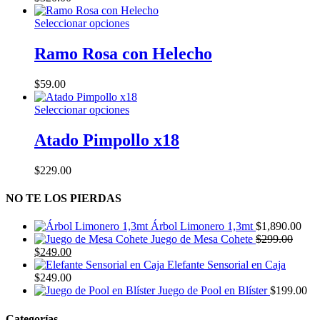
Este
Seleccionar opciones
producto
tiene
Ramo Rosa con Helecho
múltiples
variantes.
$
59.00
Las
opciones
Este
Seleccionar opciones
se
producto
pueden
tiene
Atado Pimpollo x18
elegir
múltiples
en
variantes.
la
$
229.00
Las
página
opciones
de
NO TE LOS PIERDAS
se
producto
pueden
elegir
Árbol Limonero 1,3mt
$
1,890.00
en
Juego de Mesa Cohete
$
299.00
la
El
El
$
249.00
página
precio
precio
Elefante Sensorial en Caja
de
original
actual
$
249.00
producto
era:
es:
Juego de Pool en Blíster
$
199.00
$299.00.
$249.00.
Categorías