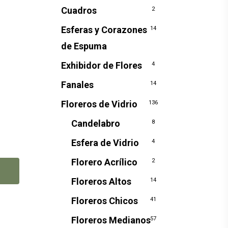
Cuadros
2
Esferas y Corazones
14
de Espuma
Exhibidor de Flores
4
Fanales
14
Floreros de Vidrio
136
Candelabro
8
Esfera de Vidrio
4
Florero Acrílico
2
Floreros Altos
14
Floreros Chicos
41
Floreros Medianos
57