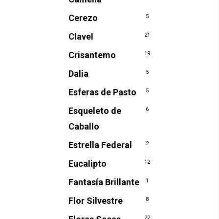
Cerezo
5
Clavel
21
Crisantemo
19
Dalia
5
Esferas de Pasto
5
Esqueleto de
6
Caballo
Estrella Federal
2
Eucalipto
12
Fantasía Brillante
1
Flor Silvestre
8
22