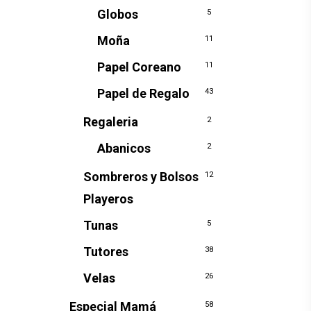
Globos
5
Moña
11
Papel Coreano
11
Papel de Regalo
43
Regaleria
2
Abanicos
2
Sombreros y Bolsos
12
Playeros
Tunas
5
Tutores
38
Velas
26
Especial Mamá
58