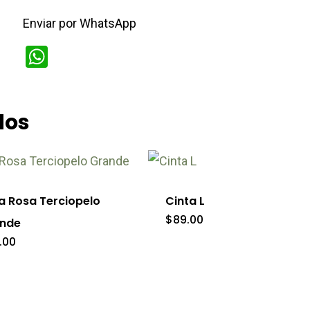
Enviar por WhatsApp
WhatsApp
dos
Este
producto
tiene
a Rosa Terciopelo
Cinta L
múltiples
$
89.00
nde
variantes.
.00
Las
opciones
se