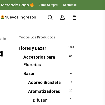
 O Mercado Pago
Como Comprar
Contactos
search
account
Nuevos Ingresos
Todos Los Productos
ceta
Flores y Bazar
1482
a
Accesorios para
88
Florerías
Bazar
1071
Adorno Bicicleta
11
Aromatizadores
20
Difusor
3