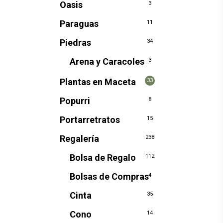
Oasis
3
Paraguas
11
Piedras
34
Arena y Caracoles
3
Plantas en Maceta
33
Popurri
8
Portarretratos
15
Regalería
238
Bolsa de Regalo
112
Bolsas de Compras
4
Cinta
35
Cono
14