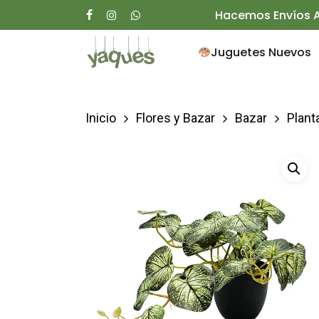
Skip
Hacemos Envíos A
facebook
instagram
whatsapp
to
Juguetes Nuevos
main
content
Inicio
Flores y Bazar
Bazar
Plant
Presione enter para buscar o ESC para ce