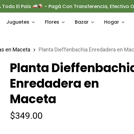
 Todo El País
- Pagá Con Transferencia, Efectivo
Juguetes
Flores
Bazar
Hogar
as en Maceta
Planta Dieffenbachia Enredadera en Ma
rrar
Planta Dieffenbachi
Enredadera en
Maceta
$
349.00