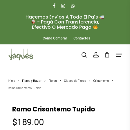
Skip
to
facebook
instagram
whatsapp
main
Hacemos Envíos A Todo El País
Close
content
- Pagá Con Transferencia,
Menu
Efectivo O Mercado Pago
Como Comprar
Contactos
Menu
search
account
Inicio
Flores y Bazar
Flores
Clases de Flores
Crisantemo
Ramo Crisantemo Tupido
Ramo Crisantemo Tupido
$
189.00