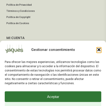
Política de Privacidad
Términos y Condiciones
Política de Copyright
Política de Cookies
MI CUENTA
Mis Pedidos
Gestionar consentimiento
Dirección de Envío
Editar Cuenta
Para ofrecer las mejores experiencias, utilizamos tecnologías como las
Preguntas Frecuentes
cookies para almacenar y/o acceder a la información del dispositivo. El
consentimiento de estas tecnologías nos permitirá procesar datos como
el comportamiento de navegación o las identificaciones únicas en este
ATENCIÓN AL CLIENTE
sitio. No consentir o retirar el consentimiento, puede afectar
negativamente a ciertas características y funciones.
TELÉFONOS:
2203 7849 / 2208 4326
Aceptar
WhatsApp:
+598 099 344 945
Email: