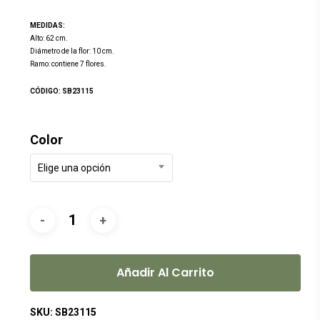
MEDIDAS:
Alto: 62 cm.
Diámetro de la flor: 10 cm.
Ramo: contiene 7 flores.
CÓDIGO: SB23115
Color
Elige una opción
Añadir Al Carrito
SKU:
SB23115