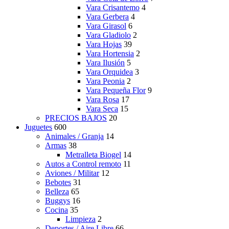
Vara Crisantemo
4
Vara Gerbera
4
Vara Girasol
6
Vara Gladiolo
2
Vara Hojas
39
Vara Hortensia
2
Vara Ilusión
5
Vara Orquidea
3
Vara Peonia
2
Vara Pequeña Flor
9
Vara Rosa
17
Vara Seca
15
PRECIOS BAJOS
20
Juguetes
600
Animales / Granja
14
Armas
38
Metralleta Biogel
14
Autos a Control remoto
11
Aviones / Militar
12
Bebotes
31
Belleza
65
Buggys
16
Cocina
35
Limpieza
2
Deportes / Aire Libre
66