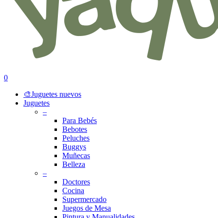
search
account
0
Menu
🎨Juguetes nuevos
Juguetes
–
Para Bebés
Bebotes
Peluches
Buggys
Muñecas
Belleza
–
Doctores
Cocina
Supermercado
Juegos de Mesa
Pintura y Manualidades