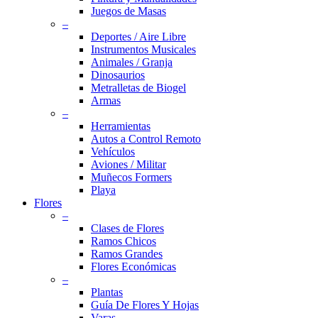
Juegos de Masas
–
Deportes / Aire Libre
Instrumentos Musicales
Animales / Granja
Dinosaurios
Metralletas de Biogel
Armas
–
Herramientas
Autos a Control Remoto
Vehículos
Aviones / Militar
Muñecos Formers
Playa
Flores
–
Clases de Flores
Ramos Chicos
Ramos Grandes
Flores Económicas
–
Plantas
Guía De Flores Y Hojas
Varas