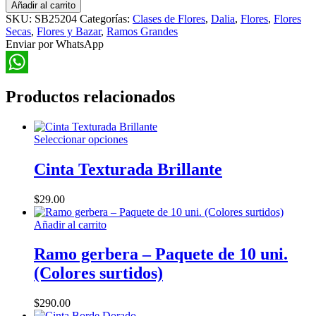
de
Añadir al carrito
Dalia
SKU:
SB25204
Categorías:
Clases de Flores
,
Dalia
,
Flores
,
Flores
Seca
Secas
,
Flores y Bazar
,
Ramos Grandes
cantidad
Enviar por WhatsApp
WhatsApp
Productos relacionados
Este
Seleccionar opciones
producto
tiene
Cinta Texturada Brillante
múltiples
variantes.
$
29.00
Las
opciones
Añadir al carrito
se
pueden
Ramo gerbera – Paquete de 10 uni.
elegir
en
(Colores surtidos)
la
página
$
290.00
de