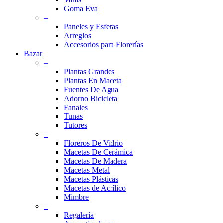
Goma Eva
–
Paneles y Esferas
Arreglos
Accesorios para Florerías
Bazar
–
Plantas Grandes
Plantas En Maceta
Fuentes De Agua
Adorno Bicicleta
Fanales
Tunas
Tutores
–
Floreros De Vidrio
Macetas De Cerámica
Macetas De Madera
Macetas Metal
Macetas Plásticas
Macetas de Acrílico
Mimbre
–
Regalería