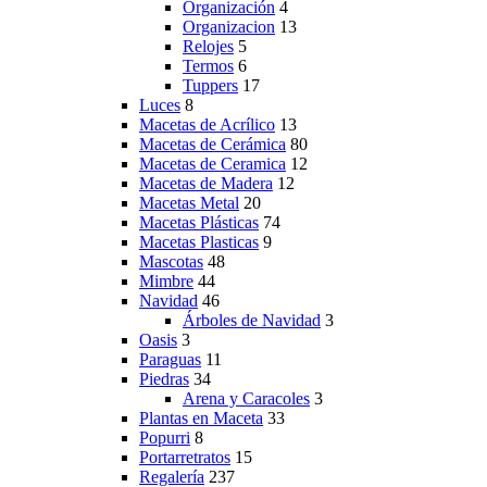
Organización
4
Organizacion
13
Relojes
5
Termos
6
Tuppers
17
Luces
8
Macetas de Acrílico
13
Macetas de Cerámica
80
Macetas de Ceramica
12
Macetas de Madera
12
Macetas Metal
20
Macetas Plásticas
74
Macetas Plasticas
9
Mascotas
48
Mimbre
44
Navidad
46
Árboles de Navidad
3
Oasis
3
Paraguas
11
Piedras
34
Arena y Caracoles
3
Plantas en Maceta
33
Popurri
8
Portarretratos
15
Regalería
237