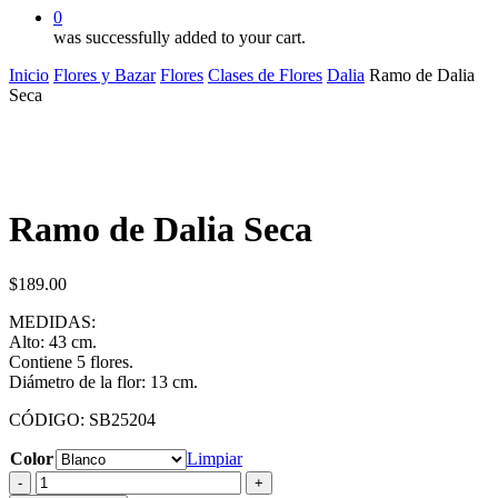
0
was successfully added to your cart.
Inicio
Flores y Bazar
Flores
Clases de Flores
Dalia
Ramo de Dalia
Seca
Ramo de Dalia Seca
$
189.00
MEDIDAS:
Alto: 43 cm.
Contiene 5 flores.
Diámetro de la flor: 13 cm.
CÓDIGO: SB25204
Color
Limpiar
Ramo