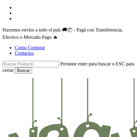
Skip
facebook
to
instagram
main
whatsapp
content
Hacemos envíos a todo el país 🚚📦 - Pagá con Transferencia,
Efectivo o Mercado Pago 🔥
Como Comprar
Contactos
Presione enter para buscar o ESC para
cerrar
Buscar
Close
Search