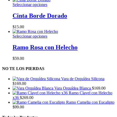
producto
Este
Seleccionar opciones
producto
tiene
Cinta Borde Dorado
múltiples
variantes.
$
15.00
Las
opciones
Este
Seleccionar opciones
se
producto
pueden
tiene
Ramo Rosa con Helecho
elegir
múltiples
en
variantes.
la
$
59.00
Las
página
opciones
de
NO TE LOS PIERDAS
se
producto
pueden
elegir
Vara de Orquídea Silicona
en
$
169.00
la
Vara Orquídea Blanca
$
169.00
página
Ramo Clavel con Helecho
de
x36
$
269.00
producto
Ramo Camelia con Eucalipto
$
99.00