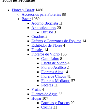
Todos los Productos
Flores y Bazar
1480
Accesorios para Florerías
88
Bazar
1069
Adorno Bicicleta
11
Aromatizadores
20
Difusor
3
Cuadros
2
Esferas y Corazones de Espuma
14
Exhibidor de Flores
4
Fanales
14
Floreros de Vidrio
136
Candelabro
8
Esfera de Vidrio
4
Florero Acrílico
2
Floreros Altos
14
Floreros Chicos
41
Floreros Medianos
57
Peceras
11
Frutas
4
Fuentes de Agua
35
Hogar
107
Botellas y Frascos
20
Cocina
31