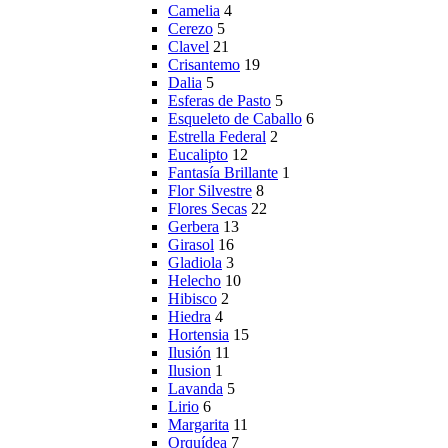
Camelia
4
Cerezo
5
Clavel
21
Crisantemo
19
Dalia
5
Esferas de Pasto
5
Esqueleto de Caballo
6
Estrella Federal
2
Eucalipto
12
Fantasía Brillante
1
Flor Silvestre
8
Flores Secas
22
Gerbera
13
Girasol
16
Gladiola
3
Helecho
10
Hibisco
2
Hiedra
4
Hortensia
15
Ilusión
11
Ilusion
1
Lavanda
5
Lirio
6
Margarita
11
Orquídea
7