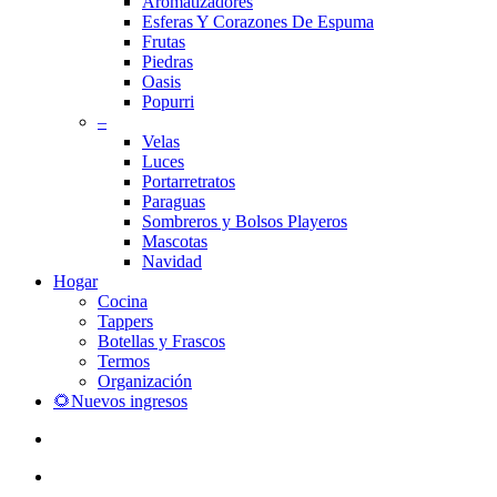
Aromatizadores
Esferas Y Corazones De Espuma
Frutas
Piedras
Oasis
Popurri
–
Velas
Luces
Portarretratos
Paraguas
Sombreros y Bolsos Playeros
Mascotas
Navidad
Hogar
Cocina
Tappers
Botellas y Frascos
Termos
Organización
🌻Nuevos ingresos
search
account