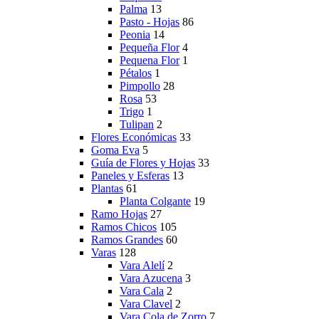
Palma
13
Pasto - Hojas
86
Peonia
14
Pequeña Flor
4
Pequena Flor
1
Pétalos
1
Pimpollo
28
Rosa
53
Trigo
1
Tulipan
2
Flores Económicas
33
Goma Eva
5
Guía de Flores y Hojas
33
Paneles y Esferas
13
Plantas
61
Planta Colgante
19
Ramo Hojas
27
Ramos Chicos
105
Ramos Grandes
60
Varas
128
Vara Alelí
2
Vara Azucena
3
Vara Cala
2
Vara Clavel
2
Vara Cola de Zorro
7