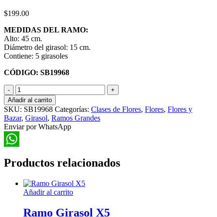
$
199.00
MEDIDAS DEL RAMO:
Alto: 45 cm.
Diámetro del girasol: 15 cm.
Contiene: 5 girasoles
CÓDIGO: SB19968
Ramo
Girasol
Añadir al carrito
Grande
SKU:
SB19968
Categorías:
Clases de Flores
,
Flores
,
Flores y
cantidad
Bazar
,
Girasol
,
Ramos Grandes
Enviar por WhatsApp
WhatsApp
Productos relacionados
Añadir al carrito
Ramo Girasol X5