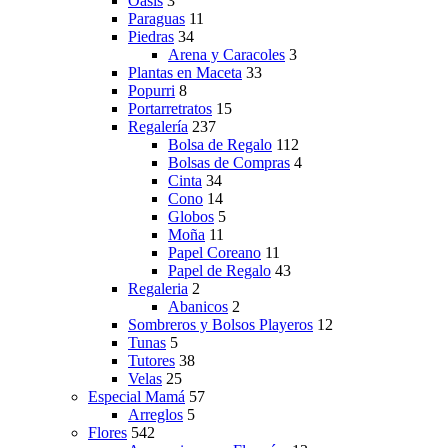
Oasis
3
Paraguas
11
Piedras
34
Arena y Caracoles
3
Plantas en Maceta
33
Popurri
8
Portarretratos
15
Regalería
237
Bolsa de Regalo
112
Bolsas de Compras
4
Cinta
34
Cono
14
Globos
5
Moña
11
Papel Coreano
11
Papel de Regalo
43
Regaleria
2
Abanicos
2
Sombreros y Bolsos Playeros
12
Tunas
5
Tutores
38
Velas
25
Especial Mamá
57
Arreglos
5
Flores
542