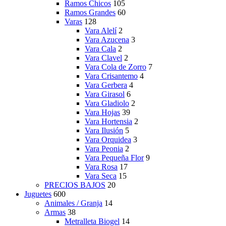
Ramos Chicos
105
Ramos Grandes
60
Varas
128
Vara Alelí
2
Vara Azucena
3
Vara Cala
2
Vara Clavel
2
Vara Cola de Zorro
7
Vara Crisantemo
4
Vara Gerbera
4
Vara Girasol
6
Vara Gladiolo
2
Vara Hojas
39
Vara Hortensia
2
Vara Ilusión
5
Vara Orquidea
3
Vara Peonia
2
Vara Pequeña Flor
9
Vara Rosa
17
Vara Seca
15
PRECIOS BAJOS
20
Juguetes
600
Animales / Granja
14
Armas
38
Metralleta Biogel
14