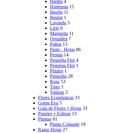
Hiedra
4
Hortensia
15
Ilusión
11
Ilusion
1
Lavanda
5
Lirio
6
Margarita
11
Orquídea
7
Palma
13
Pasto - Hojas
86
Peonia
14
Pequeña Flor
4
Pequena Flor
1
Pétalos
1
Pimpollo
28
Rosa
53
Trigo
1
Tulipan
2
Flores Económicas
33
Goma Eva
5
Guía de Flores y Hojas
33
Paneles y Esferas
13
Plantas
61
Planta Colgante
19
Ramo Hojas
27