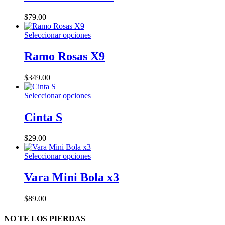
$
79.00
Este
Seleccionar opciones
producto
tiene
Ramo Rosas X9
múltiples
variantes.
$
349.00
Las
opciones
Este
Seleccionar opciones
se
producto
pueden
tiene
Cinta S
elegir
múltiples
en
variantes.
la
$
29.00
Las
página
opciones
de
Este
Seleccionar opciones
se
producto
producto
pueden
tiene
Vara Mini Bola x3
elegir
múltiples
en
variantes.
la
$
89.00
Las
página
opciones
de
NO TE LOS PIERDAS
se
producto