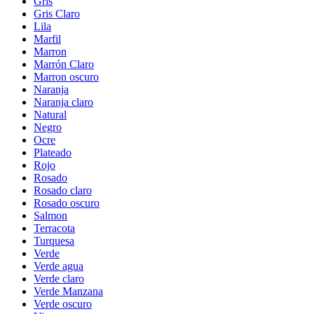
Gris
Gris Claro
Lila
Marfil
Marron
Marrón Claro
Marron oscuro
Naranja
Naranja claro
Natural
Negro
Ocre
Plateado
Rojo
Rosado
Rosado claro
Rosado oscuro
Salmon
Terracota
Turquesa
Verde
Verde agua
Verde claro
Verde Manzana
Verde oscuro