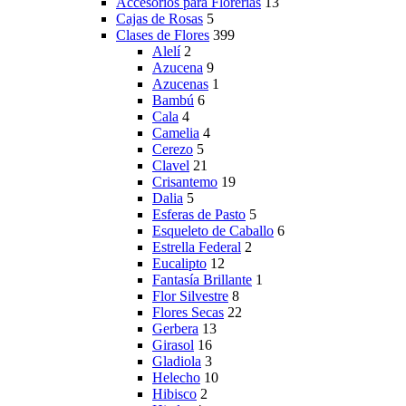
Accesorios para Florerías
13
Cajas de Rosas
5
Clases de Flores
399
Alelí
2
Azucena
9
Azucenas
1
Bambú
6
Cala
4
Camelia
4
Cerezo
5
Clavel
21
Crisantemo
19
Dalia
5
Esferas de Pasto
5
Esqueleto de Caballo
6
Estrella Federal
2
Eucalipto
12
Fantasía Brillante
1
Flor Silvestre
8
Flores Secas
22
Gerbera
13
Girasol
16
Gladiola
3
Helecho
10
Hibisco
2