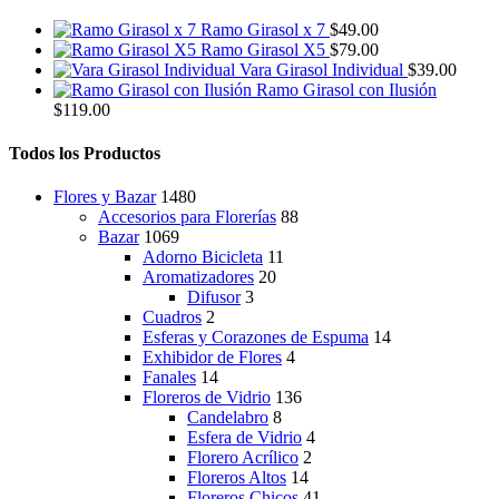
pueden
elegir
Ramo Girasol x 7
$
49.00
en
Ramo Girasol X5
$
79.00
la
Vara Girasol Individual
$
39.00
página
Ramo Girasol con Ilusión
de
$
119.00
producto
Todos los Productos
Flores y Bazar
1480
Accesorios para Florerías
88
Bazar
1069
Adorno Bicicleta
11
Aromatizadores
20
Difusor
3
Cuadros
2
Esferas y Corazones de Espuma
14
Exhibidor de Flores
4
Fanales
14
Floreros de Vidrio
136
Candelabro
8
Esfera de Vidrio
4
Florero Acrílico
2
Floreros Altos
14
Floreros Chicos
41