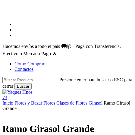
facebook
instagram
whatsapp
Hacemos envíos a todo el país 🚚📦 - Pagá con Transferencia,
Efectivo o Mercado Pago 🔥
Como Comprar
Contactos
Presione enter para buscar o ESC para
cerrar
Buscar
Close
Search
search
account
73
Menu
Inicio
Flores y Bazar
Flores
Clases de Flores
Girasol
Ramo Girasol
Grande
Ramo Girasol Grande