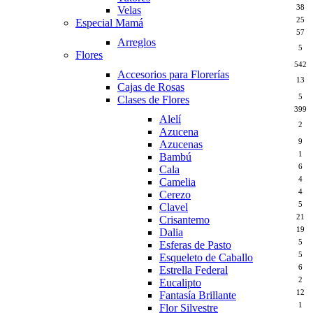
38
Velas
25
Especial Mamá
57
Arreglos
5
Flores
542
Accesorios para Florerías
13
Cajas de Rosas
5
Clases de Flores
399
Alelí
2
Azucena
9
Azucenas
1
Bambú
6
Cala
4
Camelia
4
Cerezo
5
Clavel
21
Crisantemo
19
Dalia
5
Esferas de Pasto
5
Esqueleto de Caballo
6
Estrella Federal
2
Eucalipto
12
Fantasía Brillante
1
Flor Silvestre