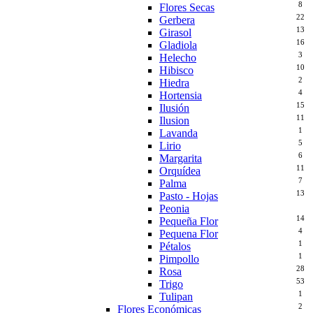
8
Flores Secas
22
Gerbera
13
Girasol
16
Gladiola
3
Helecho
10
Hibisco
2
Hiedra
4
Hortensia
15
Ilusión
11
Ilusion
1
Lavanda
5
Lirio
6
Margarita
11
Orquídea
7
Palma
13
Pasto - Hojas
86
Peonia
14
Pequeña Flor
4
Pequena Flor
1
Pétalos
1
Pimpollo
28
Rosa
53
Trigo
1
Tulipan
2
Flores Económicas