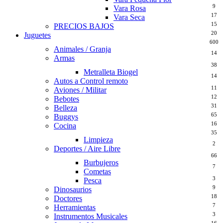
9
Vara Rosa
17
Vara Seca
15
PRECIOS BAJOS
20
Juguetes
600
Animales / Granja
14
Armas
38
Metralleta Biogel
14
Autos a Control remoto
11
Aviones / Militar
12
Bebotes
31
Belleza
65
Buggys
16
Cocina
35
Limpieza
2
Deportes / Aire Libre
66
Burbujeros
7
Cometas
3
Pesca
9
Dinosaurios
18
Doctores
7
Herramientas
3
Instrumentos Musicales
16