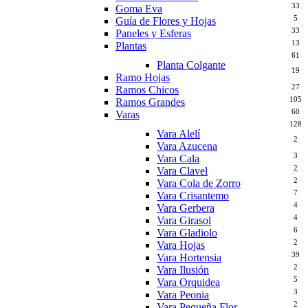
33
Goma Eva
5
Guía de Flores y Hojas
33
Paneles y Esferas
13
Plantas
61
Planta Colgante
19
Ramo Hojas
27
Ramos Chicos
105
Ramos Grandes
60
Varas
128
Vara Alelí
2
Vara Azucena
3
Vara Cala
2
Vara Clavel
2
Vara Cola de Zorro
7
Vara Crisantemo
4
Vara Gerbera
4
Vara Girasol
6
Vara Gladiolo
2
Vara Hojas
39
Vara Hortensia
2
Vara Ilusión
5
Vara Orquidea
3
Vara Peonia
2
Vara Pequeña Flor