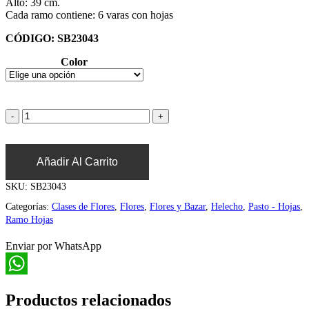
Alto: 39 cm.
Cada ramo contiene: 6 varas con hojas
CÓDIGO: SB23043
Color
Añadir Al Carrito
SKU:
SB23043
Categorías:
Clases de Flores
,
Flores
,
Flores y Bazar
,
Helecho
,
Pasto - Hojas
,
Ramo Hojas
Enviar por WhatsApp
WhatsApp
Productos relacionados