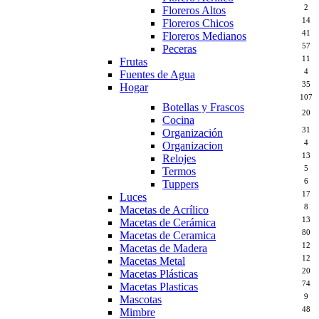
2
Floreros Altos
14
Floreros Chicos
41
Floreros Medianos
57
Peceras
11
Frutas
4
Fuentes de Agua
35
Hogar
107
Botellas y Frascos
20
Cocina
31
Organización
4
Organizacion
13
Relojes
5
Termos
6
Tuppers
17
Luces
8
Macetas de Acrílico
13
Macetas de Cerámica
80
Macetas de Ceramica
12
Macetas de Madera
12
Macetas Metal
20
Macetas Plásticas
74
Macetas Plasticas
9
Mascotas
48
Mimbre