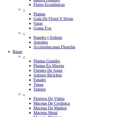
Flores Económicas
–
Plantas
Guía De Flores Y Hojas
Varas
Goma Eva
–
Paneles y Esferas
Arreglos
Accesorios para Florerías
Bazar
–
Plantas Grandes
Plantas En Maceta
Fuentes De Agua
Adorno Bicicleta
Fanales
Tunas
Tutores
–
Floreros De Vidrio
Macetas De Cerámica
Macetas De Madera
Macetas Metal