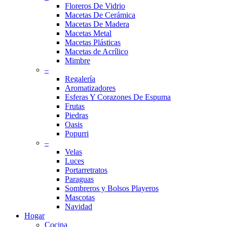
Floreros De Vidrio
Macetas De Cerámica
Macetas De Madera
Macetas Metal
Macetas Plásticas
Macetas de Acrílico
Mimbre
–
Regalería
Aromatizadores
Esferas Y Corazones De Espuma
Frutas
Piedras
Oasis
Popurri
–
Velas
Luces
Portarretratos
Paraguas
Sombreros y Bolsos Playeros
Mascotas
Navidad
Hogar
Cocina