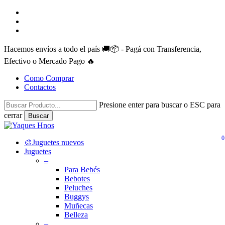
Skip
facebook
to
instagram
main
whatsapp
content
Hacemos envíos a todo el país 🚚📦 - Pagá con Transferencia,
Efectivo o Mercado Pago 🔥
Como Comprar
Contactos
Presione enter para buscar o ESC para
cerrar
Buscar
Close
Search
0
search
account
Menu
🎨Juguetes nuevos
Juguetes
–
Para Bebés
Bebotes
Peluches
Buggys
Muñecas
Belleza
–