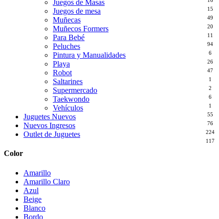
Juegos de Masas
15
Juegos de mesa
49
Muñecas
20
Muñecos Formers
11
Para Bebé
94
Peluches
6
Pintura y Manualidades
26
Playa
47
Robot
1
Saltarines
2
Supermercado
6
Taekwondo
1
Vehículos
55
Juguetes Nuevos
76
Nuevos Ingresos
224
Outlet de Juguetes
117
Color
Amarillo
Amarillo Claro
Azul
Beige
Blanco
Bordo