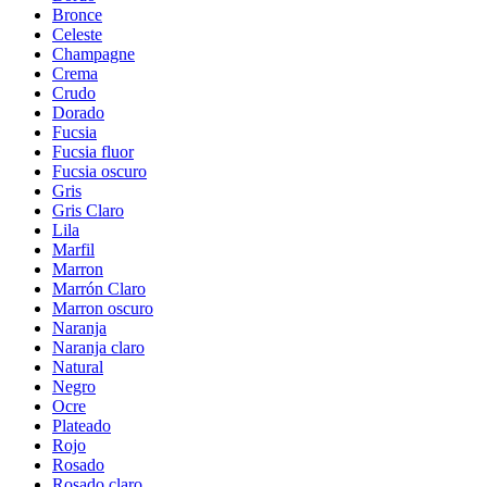
Bronce
Celeste
Champagne
Crema
Crudo
Dorado
Fucsia
Fucsia fluor
Fucsia oscuro
Gris
Gris Claro
Lila
Marfil
Marron
Marrón Claro
Marron oscuro
Naranja
Naranja claro
Natural
Negro
Ocre
Plateado
Rojo
Rosado
Rosado claro