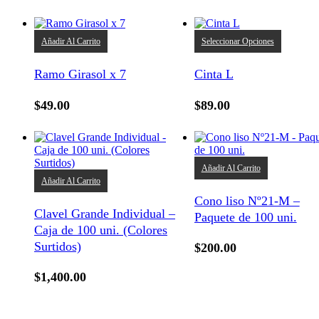
Este
Añadir Al Carrito
Seleccionar Opciones
product
tiene
Ramo Girasol x 7
Cinta L
múltiple
variantes
Las
$
49.00
$
89.00
opcione
se
pueden
elegir
en
Añadir Al Carrito
la
Añadir Al Carrito
página
Cono liso Nº21-M –
de
Clavel Grande Individual –
product
Paquete de 100 uni.
Caja de 100 uni. (Colores
Surtidos)
$
200.00
$
1,400.00