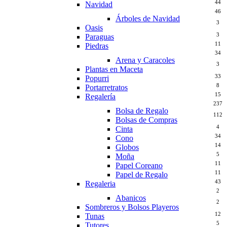
44
Navidad
46
Árboles de Navidad
3
Oasis
3
Paraguas
11
Piedras
34
Arena y Caracoles
3
Plantas en Maceta
33
Popurri
8
Portarretratos
15
Regalería
237
Bolsa de Regalo
112
Bolsas de Compras
4
Cinta
34
Cono
14
Globos
5
Moña
11
Papel Coreano
11
Papel de Regalo
43
Regaleria
2
Abanicos
2
Sombreros y Bolsos Playeros
12
Tunas
5
Tutores