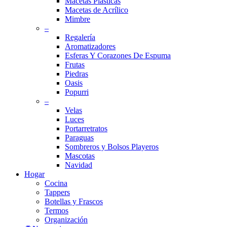
Macetas Plásticas
Macetas de Acrílico
Mimbre
–
Regalería
Aromatizadores
Esferas Y Corazones De Espuma
Frutas
Piedras
Oasis
Popurri
–
Velas
Luces
Portarretratos
Paraguas
Sombreros y Bolsos Playeros
Mascotas
Navidad
Hogar
Cocina
Tappers
Botellas y Frascos
Termos
Organización