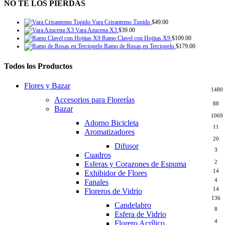
NO TE LOS PIERDAS
Vara Crisantemo Tupido
$
49.00
Vara Azucena X3
$
39.00
Ramo Clavel con Hojitas X9
$
109.00
Ramo de Rosas en Terciopelo
$
179.00
Todos los Productos
Flores y Bazar
1480
Accesorios para Florerías
88
Bazar
1069
Adorno Bicicleta
11
Aromatizadores
20
Difusor
3
Cuadros
2
Esferas y Corazones de Espuma
14
Exhibidor de Flores
4
Fanales
14
Floreros de Vidrio
136
Candelabro
8
Esfera de Vidrio
4
Florero Acrílico