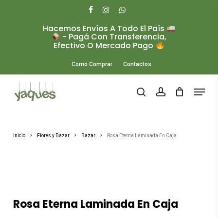
Skip
to
facebook
instagram
whatsapp
main
Hacemos Envíos A Todo El País
Close
content
- Pagá Con Transferencia,
Menu
Efectivo O Mercado Pago
Como Comprar
Contactos
Menu
search
account
Inicio
Flores y Bazar
Bazar
Rosa Eterna Laminada En Caja
Rosa Eterna Laminada En Caja