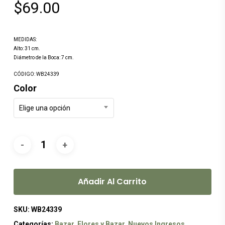
$
69.00
MEDIDAS:
Alto: 31 cm.
Diámetro de la Boca: 7 cm.
CÓDIGO: WB24339
Color
Elige una opción
Añadir Al Carrito
SKU:
WB24339
Categorías:
Bazar
,
Flores y Bazar
,
Nuevos Ingresos