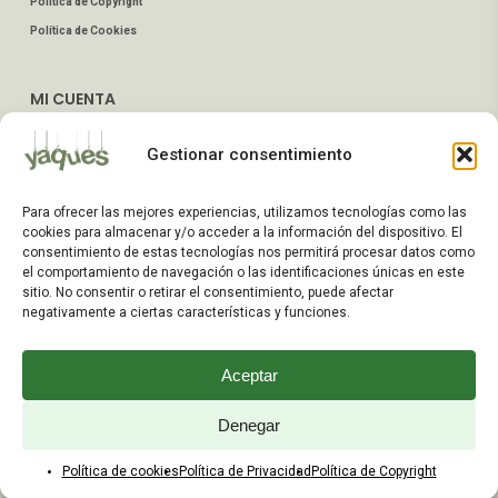
Política de Copyright
Política de Cookies
MI CUENTA
Mis Pedidos
Gestionar consentimiento
Dirección de Envío
Editar Cuenta
Para ofrecer las mejores experiencias, utilizamos tecnologías como las
Preguntas Frecuentes
cookies para almacenar y/o acceder a la información del dispositivo. El
consentimiento de estas tecnologías nos permitirá procesar datos como
el comportamiento de navegación o las identificaciones únicas en este
ATENCIÓN AL CLIENTE
sitio. No consentir o retirar el consentimiento, puede afectar
negativamente a ciertas características y funciones.
TELÉFONOS:
2203 7849 / 2208 4326
Aceptar
WhatsApp:
+598 099 344 945
Email:
Denegar
yaques.hnos.srl@gmail.com
Política de cookies
Política de Privacidad
Política de Copyright