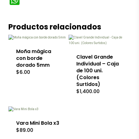
WhatsApp
Este
Productos relacionados
producto
tiene
múltiples
variantes.
Las
Moña mágica
opciones
Clavel Grande
con borde
se
Individual – Caja
dorado 5mm
pueden
de 100 uni.
$
6.00
elegir
(Colores
en
la
Surtidos)
página
$
1,400.00
Este
de
producto
producto
tiene
múltiples
variantes.
Las
Vara Mini Bola x3
opciones
$
89.00
se
pueden