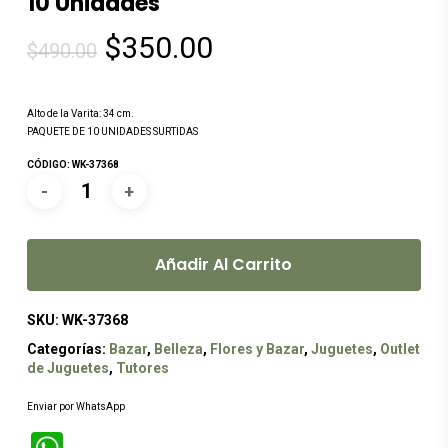
10 Unidades
El
El
$
350.00
$
490.00
precio
precio
original
actual
Alto de la Varita: 34 cm.
era:
es:
PAQUETE DE 10 UNIDADES SURTIDAS
$490.00.
$350.00.
CÓDIGO: WK-37368
Añadir Al Carrito
SKU:
WK-37368
Categorías:
Bazar
,
Belleza
,
Flores y Bazar
,
Juguetes
,
Outlet
de Juguetes
,
Tutores
Enviar por WhatsApp