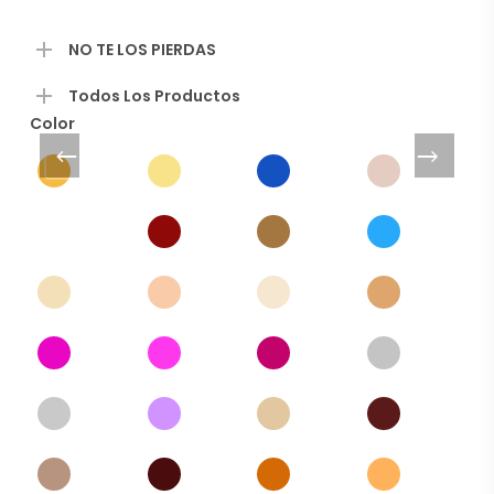
elegir
en
NO TE LOS PIERDAS
la
página
Todos Los Productos
de
producto
Color