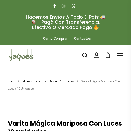
Skip
to
facebook
instagram
whatsapp
main
Hacemos Envíos A Todo El País
Close
content
- Pagá Con Transferencia,
Menu
Efectivo O Mercado Pago
Como Comprar
Contactos
Menu
search
account
Inicio
Flores y Bazar
Bazar
Tutores
Varita Mágica Mariposa Con
Luces 10 Unidades
Varita Mágica Mariposa Con Luces