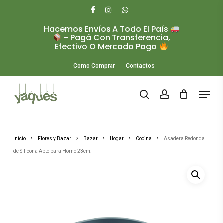
Skip
to
facebook
instagram
whatsapp
main
Hacemos Envíos A Todo El País
Close
content
- Pagá Con Transferencia,
Menu
Efectivo O Mercado Pago
Como Comprar
Contactos
Menu
search
account
Inicio
Flores y Bazar
Bazar
Hogar
Cocina
Asadera Redonda
de Silicona Apto para Horno 23cm.