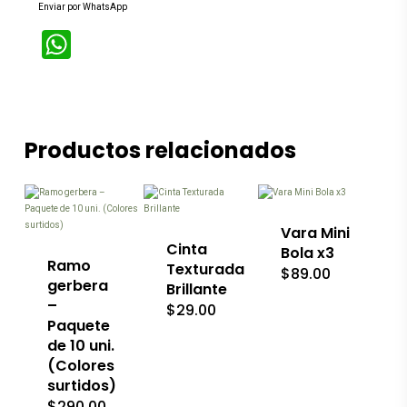
Enviar por WhatsApp
WhatsApp
Productos relacionados
Este
Este
producto
producto
tiene
tiene
múltiples
múltiples
variantes.
variantes.
Las
Vara Mini
Las
opciones
Cinta
Bola x3
opciones
se
Ramo
Texturada
$
89.00
se
pueden
gerbera
Brillante
pueden
elegir
–
$
29.00
elegir
en
Paquete
en
la
de 10 uni.
la
página
página
de
(Colores
de
producto
surtidos)
producto
$
290.00