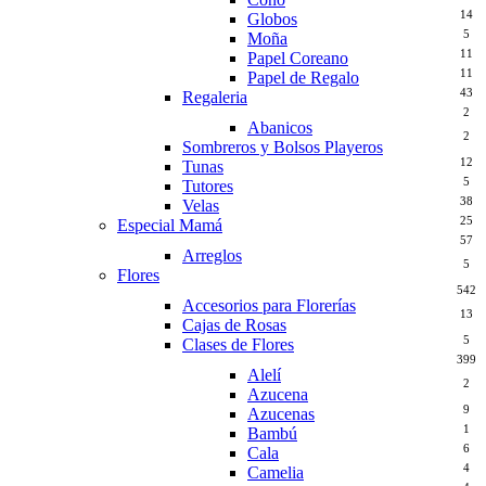
14
Globos
5
Moña
11
Papel Coreano
11
Papel de Regalo
43
Regaleria
2
Abanicos
2
Sombreros y Bolsos Playeros
12
Tunas
5
Tutores
38
Velas
25
Especial Mamá
57
Arreglos
5
Flores
542
Accesorios para Florerías
13
Cajas de Rosas
5
Clases de Flores
399
Alelí
2
Azucena
9
Azucenas
1
Bambú
6
Cala
4
Camelia