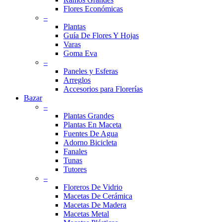
Flores Económicas
–
Plantas
Guía De Flores Y Hojas
Varas
Goma Eva
–
Paneles y Esferas
Arreglos
Accesorios para Florerías
Bazar
–
Plantas Grandes
Plantas En Maceta
Fuentes De Agua
Adorno Bicicleta
Fanales
Tunas
Tutores
–
Floreros De Vidrio
Macetas De Cerámica
Macetas De Madera
Macetas Metal