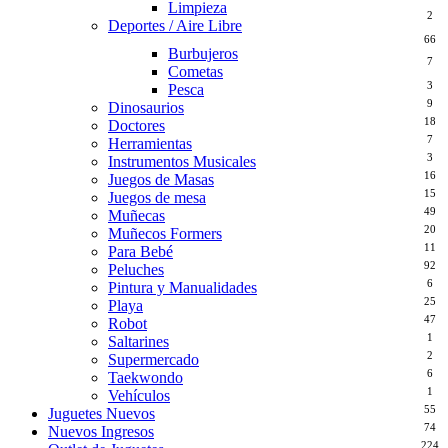
Limpieza
2
Deportes / Aire Libre
66
Burbujeros
7
Cometas
3
Pesca
9
Dinosaurios
18
Doctores
7
Herramientas
3
Instrumentos Musicales
16
Juegos de Masas
15
Juegos de mesa
49
Muñecas
20
Muñecos Formers
11
Para Bebé
92
Peluches
6
Pintura y Manualidades
25
Playa
47
Robot
1
Saltarines
2
Supermercado
6
Taekwondo
1
Vehículos
55
Juguetes Nuevos
74
Nuevos Ingresos
224