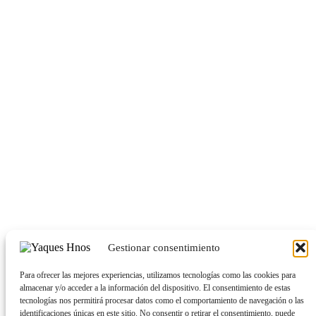
Piedras
Oasis
Popurri
–
Velas
Luces
Portarretratos
Paraguas
Sombreros y Bolsos Playeros
Mascotas
Navidad
Hogar
Cocina
Tappers
Botellas y Frascos
Termos
Organización
🌻Nuevos ingresos
Gestionar consentimiento
facebook
instagram
Para ofrecer las mejores experiencias, utilizamos tecnologías como las cookies para
almacenar y/o acceder a la información del dispositivo. El consentimiento de estas
whatsapp
tecnologías nos permitirá procesar datos como el comportamiento de navegación o las
identificaciones únicas en este sitio. No consentir o retirar el consentimiento, puede