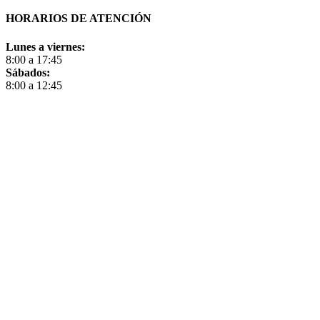
HORARIOS DE ATENCIÓN
Lunes a viernes:
8:00 a 17:45
Sábados:
8:00 a 12:45
Close
🎨Juguetes nuevos
Menu
Juguetes
–
Para Bebés
Bebotes
Peluches
Buggys
Muñecas
Belleza
–
Doctores
Cocina
Supermercado
Juegos de Mesa
Pintura y Manualidades
Juegos de Masas
–