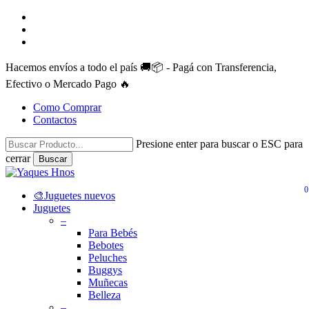
Skip
facebook
to
instagram
main
whatsapp
content
Hacemos envíos a todo el país 🚚📦 - Pagá con Transferencia,
Efectivo o Mercado Pago 🔥
Como Comprar
Contactos
Presione enter para buscar o ESC para
cerrar
Buscar
Close
Search
0
search
account
Menu
🎨Juguetes nuevos
Juguetes
–
Para Bebés
Bebotes
Peluches
Buggys
Muñecas
Belleza
–