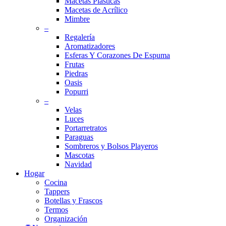
Macetas Plásticas
Macetas de Acrílico
Mimbre
–
Regalería
Aromatizadores
Esferas Y Corazones De Espuma
Frutas
Piedras
Oasis
Popurri
–
Velas
Luces
Portarretratos
Paraguas
Sombreros y Bolsos Playeros
Mascotas
Navidad
Hogar
Cocina
Tappers
Botellas y Frascos
Termos
Organización