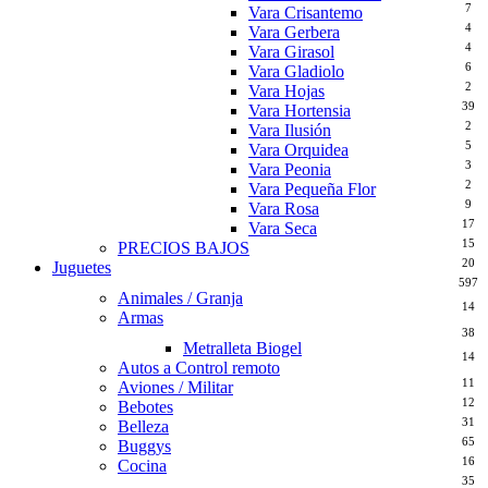
7
Vara Crisantemo
4
Vara Gerbera
4
Vara Girasol
6
Vara Gladiolo
2
Vara Hojas
39
Vara Hortensia
2
Vara Ilusión
5
Vara Orquidea
3
Vara Peonia
2
Vara Pequeña Flor
9
Vara Rosa
17
Vara Seca
15
PRECIOS BAJOS
20
Juguetes
597
Animales / Granja
14
Armas
38
Metralleta Biogel
14
Autos a Control remoto
11
Aviones / Militar
12
Bebotes
31
Belleza
65
Buggys
16
Cocina
35