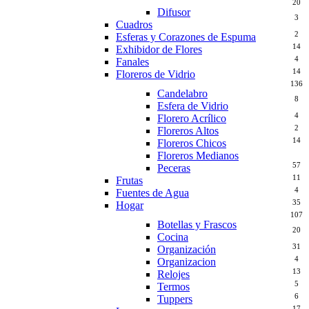
20
Difusor
3
Cuadros
2
Esferas y Corazones de Espuma
14
Exhibidor de Flores
4
Fanales
14
Floreros de Vidrio
136
Candelabro
8
Esfera de Vidrio
4
Florero Acrílico
2
Floreros Altos
14
Floreros Chicos
41
Floreros Medianos
57
Peceras
11
Frutas
4
Fuentes de Agua
35
Hogar
107
Botellas y Frascos
20
Cocina
31
Organización
4
Organizacion
13
Relojes
5
Termos
6
Tuppers
17