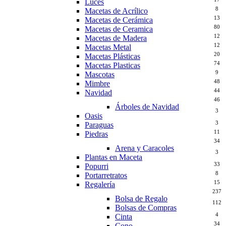
Luces
8
Macetas de Acrílico
13
Macetas de Cerámica
80
Macetas de Ceramica
12
Macetas de Madera
12
Macetas Metal
20
Macetas Plásticas
74
Macetas Plasticas
9
Mascotas
48
Mimbre
44
Navidad
46
Árboles de Navidad
3
Oasis
3
Paraguas
11
Piedras
34
Arena y Caracoles
3
Plantas en Maceta
33
Popurri
8
Portarretratos
15
Regalería
237
Bolsa de Regalo
112
Bolsas de Compras
4
Cinta
34
Cono