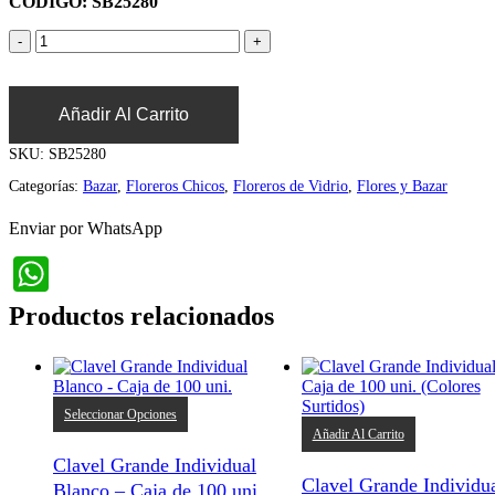
CÓDIGO: SB25280
Añadir Al Carrito
SKU:
SB25280
Categorías:
Bazar
,
Floreros Chicos
,
Floreros de Vidrio
,
Flores y Bazar
Enviar por WhatsApp
WhatsApp
Productos relacionados
Este
Seleccionar Opciones
producto
Añadir Al Carrito
tiene
Clavel Grande Individual
múltiples
Clavel Grande Individua
variantes.
Blanco – Caja de 100 uni.