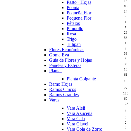
13
Pasto - Hojas
86
Peonia
14
Pequeña Flor
4
Pequena Flor
1
Pétalos
1
Pimpollo
28
Rosa
53
Trigo
1
Tulipan
2
Flores Económicas
33
Goma Eva
5
Guía de Flores y Hojas
33
Paneles y Esferas
13
Plantas
61
Planta Colgante
19
Ramo Hojas
27
Ramos Chicos
105
Ramos Grandes
60
Varas
128
Vara Alelí
2
Vara Azucena
3
Vara Cala
2
Vara Clavel
2
Vara Cola de Zorro