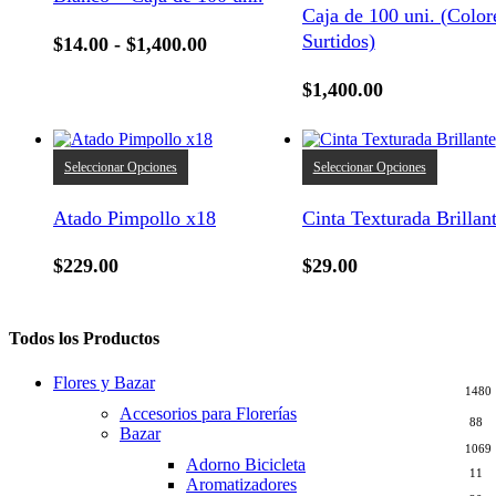
Las
Caja de 100 uni. (Color
opciones
Surtidos)
Rango
$
14.00
-
$
1,400.00
se
de
pueden
$
1,400.00
elegir
precios:
en
desde
la
$14.00
página
Este
Este
hasta
Seleccionar Opciones
Seleccionar Opciones
de
producto
product
$1,400.00
producto
tiene
tiene
Atado Pimpollo x18
Cinta Texturada Brillan
múltiples
múltiple
variantes.
variantes
Las
Las
$
229.00
$
29.00
opciones
opcione
se
se
pueden
pueden
elegir
elegir
Todos los Productos
en
en
la
la
Flores y Bazar
1480
página
página
Accesorios para Florerías
de
de
88
Bazar
producto
product
1069
Adorno Bicicleta
11
Aromatizadores