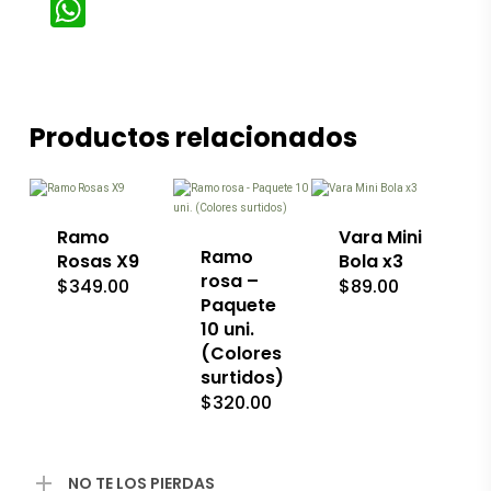
WhatsApp
Productos relacionados
Este
Este
producto
producto
tiene
tiene
múltiples
múltiples
variantes.
variantes.
Las
Las
Ramo
Vara Mini
opciones
opciones
Ramo
Rosas X9
Bola x3
se
se
rosa –
$
349.00
$
89.00
pueden
pueden
Paquete
elegir
elegir
10 uni.
en
en
la
(Colores
la
página
página
surtidos)
de
de
$
320.00
producto
producto
NO TE LOS PIERDAS