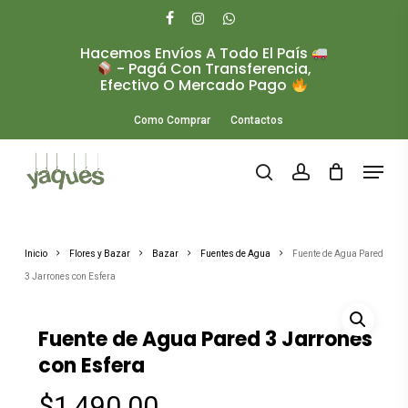
Skip
to
facebook
instagram
whatsapp
main
Hacemos Envíos A Todo El País
Close
content
- Pagá Con Transferencia,
Menu
Efectivo O Mercado Pago
Como Comprar
Contactos
Menu
search
account
Inicio
Flores y Bazar
Bazar
Fuentes de Agua
Fuente de Agua Pared
3 Jarrones con Esfera
Fuente de Agua Pared 3 Jarrones
con Esfera
$
1,490.00