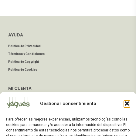
AYUDA
Política de Privacidad
Términos y Condiciones
Política de Copyright
Política de Cookies
MI CUENTA
Mis Pedidos
Gestionar consentimiento
Dirección de Envío
Editar Cuenta
Para ofrecer las mejores experiencias, utilizamos tecnologías como las
Preguntas Frecuentes
cookies para almacenar y/o acceder a la información del dispositivo. El
consentimiento de estas tecnologías nos permitirá procesar datos como
el comportamiento de navegación o las identificaciones únicas en este