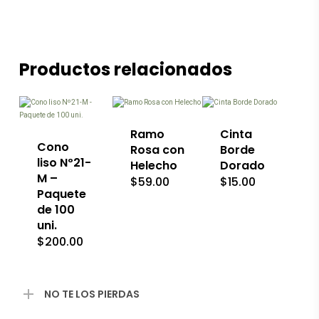
Productos relacionados
Este
Este
producto
producto
tiene
tiene
múltiples
múltiples
variantes.
variantes.
Las
Las
Ramo
Cinta
opciones
opciones
Cono
Rosa con
Borde
se
se
liso Nº21-
Helecho
Dorado
pueden
pueden
M –
$
59.00
$
15.00
elegir
elegir
Paquete
en
en
de 100
la
la
página
página
uni.
de
de
$
200.00
producto
producto
NO TE LOS PIERDAS