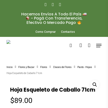
Skip
to
facebook
instagram
whatsapp
main
Hacemos Envíos A Todo El País
Close
content
- Pagá Con Transferencia,
Menu
Efectivo O Mercado Pago
Como Comprar
Contactos
Menu
search
account
Inicio
Flores y Bazar
Flores
Clases de Flores
Pasto - Hojas
Hoja Esqueleto de Caballo 71cm
Hoja Esqueleto de Caballo 71cm
$
89.00