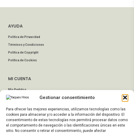
AYUDA
Política de Privacidad
Términos y Condiciones
Política de Copyright
Política de Cookies
MI CUENTA
Mis Pedidos
Gestionar consentimiento
Dirección de Envío
Editar Cuenta
Para ofrecer las mejores experiencias, utilizamos tecnologías como las
Preguntas Frecuentes
cookies para almacenar y/o acceder a la información del dispositivo. El
consentimiento de estas tecnologías nos permitirá procesar datos como
el comportamiento de navegación o las identificaciones únicas en este
ATENCIÓN AL CLIENTE
sitio. No consentir o retirar el consentimiento, puede afectar