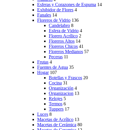
Esferas y Corazones de Espuma
14
Exhibidor de Flores
4
Fanales
14
Floreros de Vidrio
136
Candelabro
8
Esfera de Vidrio
4
Florero Acrílico
2
Floreros Altos
14
Floreros Chicos
41
Floreros Medianos
57
Peceras
11
Frutas
4
Fuentes de Agua
35
Hogar
107
Botellas y Frascos
20
Cocina
31
Organización
4
Organizacion
13
Relojes
5
Termos
6
Tuppers
17
Luces
8
Macetas de Acrílico
13
Macetas de Cerámica
80
Macetas de Ceramica
12