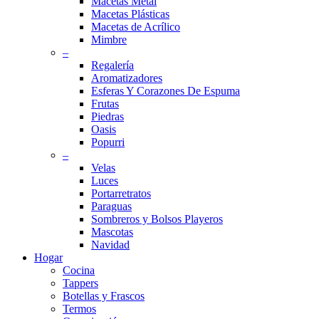
Macetas Metal
Macetas Plásticas
Macetas de Acrílico
Mimbre
–
Regalería
Aromatizadores
Esferas Y Corazones De Espuma
Frutas
Piedras
Oasis
Popurri
–
Velas
Luces
Portarretratos
Paraguas
Sombreros y Bolsos Playeros
Mascotas
Navidad
Hogar
Cocina
Tappers
Botellas y Frascos
Termos