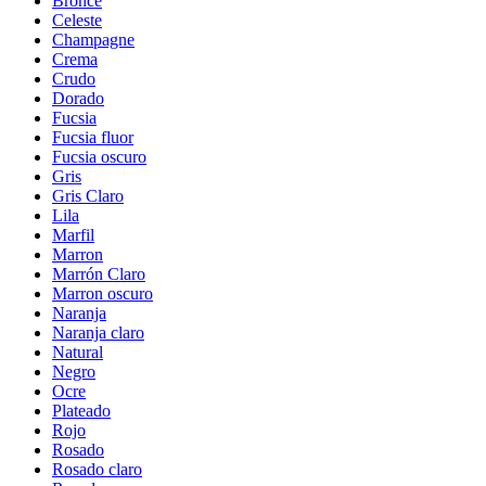
Bronce
Celeste
Champagne
Crema
Crudo
Dorado
Fucsia
Fucsia fluor
Fucsia oscuro
Gris
Gris Claro
Lila
Marfil
Marron
Marrón Claro
Marron oscuro
Naranja
Naranja claro
Natural
Negro
Ocre
Plateado
Rojo
Rosado
Rosado claro