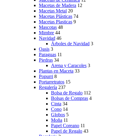
Macetas de Madera
12
Macetas Metal
20
Macetas Plásticas
74
Macetas Plasticas
9
Mascotas
48
Mimbre
44
Navidad
46
Árboles de Navidad
3
Oasis
3
Paraguas
11
Piedras
34
Arena y Caracoles
3
Plantas en Maceta
33
Popurri
8
Portarretratos
15
Regalería
237
Bolsa de Regalo
112
Bolsas de Compras
4
Cinta
34
Cono
14
Globos
5
Moña
11
Papel Coreano
11
Papel de Regalo
43