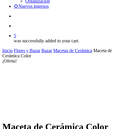
Organización
🌻Nuevos ingresos
search
account
5
was successfully added to your cart.
Inicio
Flores y Bazar
Bazar
Macetas de Cerámica
Maceta de
Cerámica Color
¡Oferta!
Maceta de Cerámica Color