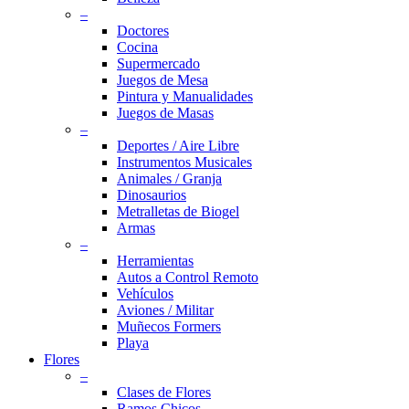
–
Doctores
Cocina
Supermercado
Juegos de Mesa
Pintura y Manualidades
Juegos de Masas
–
Deportes / Aire Libre
Instrumentos Musicales
Animales / Granja
Dinosaurios
Metralletas de Biogel
Armas
–
Herramientas
Autos a Control Remoto
Vehículos
Aviones / Militar
Muñecos Formers
Playa
Flores
–
Clases de Flores
Ramos Chicos