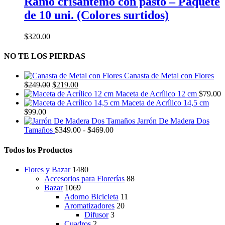
Ramo crisantemo con pasto – Paquete
de 10 uni. (Colores surtidos)
$
320.00
NO TE LOS PIERDAS
Canasta de Metal con Flores
El
El
$
249.00
$
219.00
precio
precio
Maceta de Acrílico 12 cm
$
79.00
original
actual
Maceta de Acrílico 14,5 cm
era:
es:
$
99.00
$249.00.
$219.00.
Jarrón De Madera Dos
Rango
Tamaños
$
349.00
-
$
469.00
de
precios:
Todos los Productos
desde
$349.00
Flores y Bazar
1480
hasta
Accesorios para Florerías
88
$469.00
Bazar
1069
Adorno Bicicleta
11
Aromatizadores
20
Difusor
3
Cuadros
2