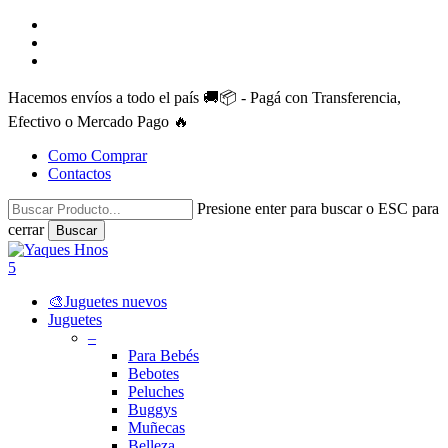
Skip
facebook
to
instagram
main
whatsapp
content
Hacemos envíos a todo el país 🚚📦 - Pagá con Transferencia,
Efectivo o Mercado Pago 🔥
Como Comprar
Contactos
Presione enter para buscar o ESC para
cerrar
Buscar
Close
Search
search
account
5
Menu
🎨Juguetes nuevos
Juguetes
–
Para Bebés
Bebotes
Peluches
Buggys
Muñecas
Belleza