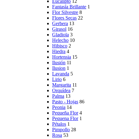
Eucalipto
12
Fantasía Brillante
1
Flor Silvestre
8
Flores Secas
22
Gerbera
13
Girasol
16
Gladiola
3
Helecho
10
Hibisco
2
Hiedra
4
Hortensia
15
Ilusión
11
Ilusion
1
Lavanda
5
Lirio
6
Margarita
11
Orquídea
7
Palma
13
Pasto - Hojas
86
Peonia
14
Pequeña Flor
4
Pequena Flor
1
Pétalos
1
Pimpollo
28
Rosa
53