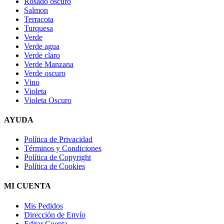
Rosado oscuro
Salmon
Terracota
Turquesa
Verde
Verde agua
Verde claro
Verde Manzana
Verde oscuro
Vino
Violeta
Violeta Oscuro
AYUDA
Política de Privacidad
Términos y Condiciones
Política de Copyright
Política de Cookies
MI CUENTA
Mis Pedidos
Dirección de Envío
Editar Cuenta