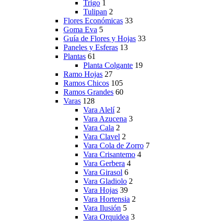
Trigo
1
Tulipan
2
Flores Económicas
33
Goma Eva
5
Guía de Flores y Hojas
33
Paneles y Esferas
13
Plantas
61
Planta Colgante
19
Ramo Hojas
27
Ramos Chicos
105
Ramos Grandes
60
Varas
128
Vara Alelí
2
Vara Azucena
3
Vara Cala
2
Vara Clavel
2
Vara Cola de Zorro
7
Vara Crisantemo
4
Vara Gerbera
4
Vara Girasol
6
Vara Gladiolo
2
Vara Hojas
39
Vara Hortensia
2
Vara Ilusión
5
Vara Orquidea
3