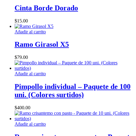
producto
tiene
Cinta Borde Dorado
múltiples
variantes.
$
15.00
Las
opciones
Añadir al carrito
se
pueden
Ramo Girasol X5
elegir
en
la
$
79.00
página
de
producto
Añadir al carrito
Pimpollo individual – Paquete de 100
uni. (Colores surtidos)
$
400.00
Añadir al carrito