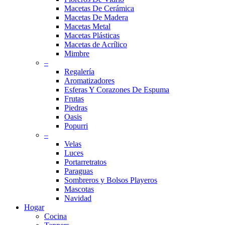
Macetas De Cerámica
Macetas De Madera
Macetas Metal
Macetas Plásticas
Macetas de Acrílico
Mimbre
–
Regalería
Aromatizadores
Esferas Y Corazones De Espuma
Frutas
Piedras
Oasis
Popurri
–
Velas
Luces
Portarretratos
Paraguas
Sombreros y Bolsos Playeros
Mascotas
Navidad
Hogar
Cocina