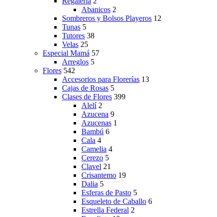
Regaleria
2
Abanicos
2
Sombreros y Bolsos Playeros
12
Tunas
5
Tutores
38
Velas
25
Especial Mamá
57
Arreglos
5
Flores
542
Accesorios para Florerías
13
Cajas de Rosas
5
Clases de Flores
399
Alelí
2
Azucena
9
Azucenas
1
Bambú
6
Cala
4
Camelia
4
Cerezo
5
Clavel
21
Crisantemo
19
Dalia
5
Esferas de Pasto
5
Esqueleto de Caballo
6
Estrella Federal
2