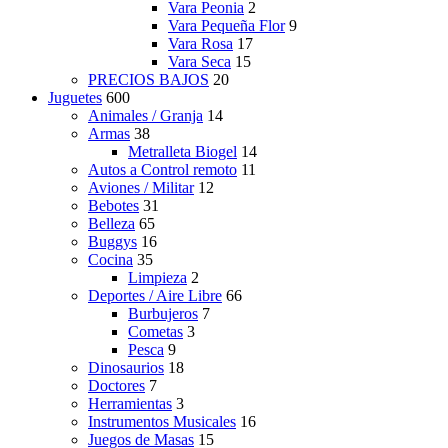
Vara Peonia
2
Vara Pequeña Flor
9
Vara Rosa
17
Vara Seca
15
PRECIOS BAJOS
20
Juguetes
600
Animales / Granja
14
Armas
38
Metralleta Biogel
14
Autos a Control remoto
11
Aviones / Militar
12
Bebotes
31
Belleza
65
Buggys
16
Cocina
35
Limpieza
2
Deportes / Aire Libre
66
Burbujeros
7
Cometas
3
Pesca
9
Dinosaurios
18
Doctores
7
Herramientas
3
Instrumentos Musicales
16
Juegos de Masas
15