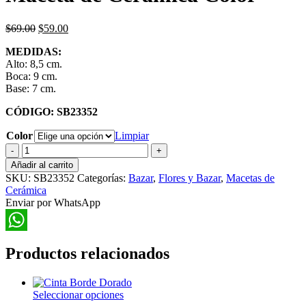
El
El
$
69.00
$
59.00
precio
precio
MEDIDAS:
original
actual
Alto: 8,5 cm.
era:
es:
Boca: 9 cm.
$69.00.
$59.00.
Base: 7 cm.
CÓDIGO: SB23352
Color
Limpiar
Maceta
de
Añadir al carrito
Cerámica
SKU:
SB23352
Categorías:
Bazar
,
Flores y Bazar
,
Macetas de
Color
Cerámica
cantidad
Enviar por WhatsApp
WhatsApp
Productos relacionados
Este
Seleccionar opciones