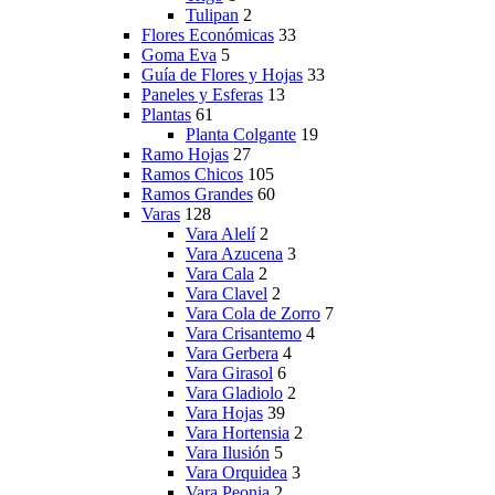
Tulipan
2
Flores Económicas
33
Goma Eva
5
Guía de Flores y Hojas
33
Paneles y Esferas
13
Plantas
61
Planta Colgante
19
Ramo Hojas
27
Ramos Chicos
105
Ramos Grandes
60
Varas
128
Vara Alelí
2
Vara Azucena
3
Vara Cala
2
Vara Clavel
2
Vara Cola de Zorro
7
Vara Crisantemo
4
Vara Gerbera
4
Vara Girasol
6
Vara Gladiolo
2
Vara Hojas
39
Vara Hortensia
2
Vara Ilusión
5
Vara Orquidea
3
Vara Peonia
2