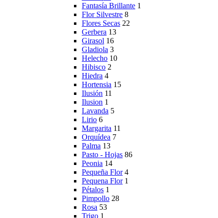
Fantasía Brillante
1
Flor Silvestre
8
Flores Secas
22
Gerbera
13
Girasol
16
Gladiola
3
Helecho
10
Hibisco
2
Hiedra
4
Hortensia
15
Ilusión
11
Ilusion
1
Lavanda
5
Lirio
6
Margarita
11
Orquídea
7
Palma
13
Pasto - Hojas
86
Peonia
14
Pequeña Flor
4
Pequena Flor
1
Pétalos
1
Pimpollo
28
Rosa
53
Trigo
1