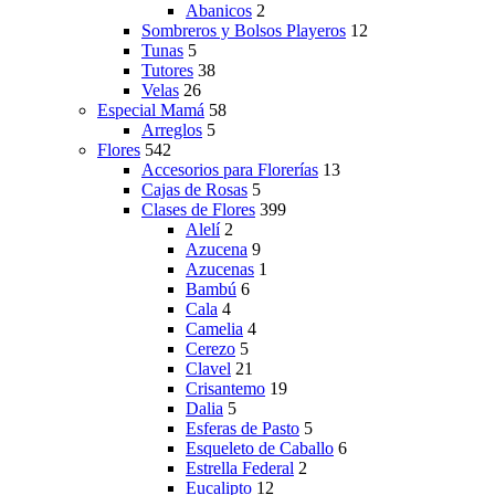
Abanicos
2
Sombreros y Bolsos Playeros
12
Tunas
5
Tutores
38
Velas
26
Especial Mamá
58
Arreglos
5
Flores
542
Accesorios para Florerías
13
Cajas de Rosas
5
Clases de Flores
399
Alelí
2
Azucena
9
Azucenas
1
Bambú
6
Cala
4
Camelia
4
Cerezo
5
Clavel
21
Crisantemo
19
Dalia
5
Esferas de Pasto
5
Esqueleto de Caballo
6
Estrella Federal
2
Eucalipto
12