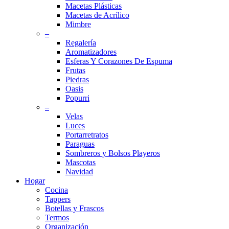
Macetas Plásticas
Macetas de Acrílico
Mimbre
–
Regalería
Aromatizadores
Esferas Y Corazones De Espuma
Frutas
Piedras
Oasis
Popurri
–
Velas
Luces
Portarretratos
Paraguas
Sombreros y Bolsos Playeros
Mascotas
Navidad
Hogar
Cocina
Tappers
Botellas y Frascos
Termos
Organización