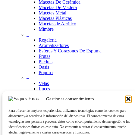
Macetas De Cerámica
Macetas De Madera
Macetas Metal
Macetas Plásticas
Macetas de Acrílico
Mimbre
–
Regalería
Aromatizadores
Esferas Y Corazones De Espuma
Frutas
Piedras
Oasis
Popurri
–
Velas
Luces
Portarretratos
Gestionar consentimiento
Paraguas
Sombreros y Bolsos Playeros
Mascotas
Para ofrecer las mejores experiencias, utilizamos tecnologías como las cookies para
Navidad
almacenar y/o acceder a la información del dispositivo. El consentimiento de estas
Hogar
tecnologías nos permitirá procesar datos como el comportamiento de navegación o las
Cocina
identificaciones únicas en este sitio. No consentir o retirar el consentimiento, puede
Tappers
afectar negativamente a ciertas características y funciones.