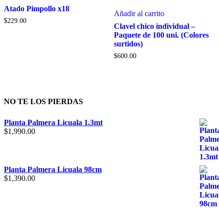
página
tiene
Atado Pimpollo x18
de
Añadir al carrito
múltiples
producto
$
229.00
variantes.
Clavel chico individual –
Las
Paquete de 100 uni. (Colores
opciones
surtidos)
se
$
600.00
pueden
elegir
en
la
página
NO TE LOS PIERDAS
de
producto
Planta Palmera Licuala 1.3mt
$
1,990.00
Planta Palmera Licuala 98cm
$
1,390.00