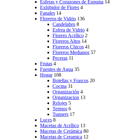
Esferas y Corazones de Espuma
14
Exhibidor de Flores
4
Fanales
14
Floreros de Vidrio
136
Candelabro
8
Esfera de Vidrio
4
Florero Acrílico
2
Floreros Altos
14
Floreros Chicos
41
Floreros Medianos
57
Peceras
11
Frutas
4
Fuentes de Agua
35
Hogar
108
Botellas y Frascos
20
Cocina
31
Organización
4
Organizacion
13
Relojes
5
Termos
6
Tuppers
17
Luces
8
Macetas de Acrílico
13
Macetas de Cerámica
80
Macetas de Ceramica
12