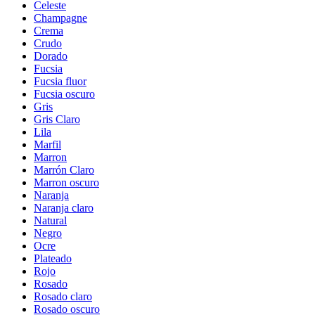
Celeste
Champagne
Crema
Crudo
Dorado
Fucsia
Fucsia fluor
Fucsia oscuro
Gris
Gris Claro
Lila
Marfil
Marron
Marrón Claro
Marron oscuro
Naranja
Naranja claro
Natural
Negro
Ocre
Plateado
Rojo
Rosado
Rosado claro
Rosado oscuro