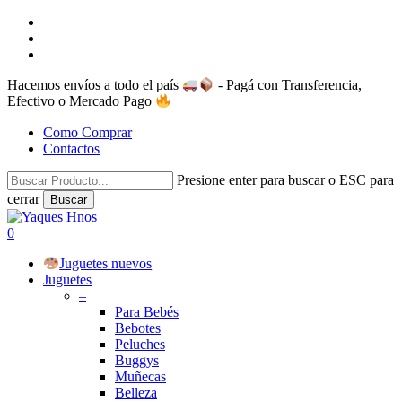
Skip
facebook
to
instagram
main
whatsapp
content
Hacemos envíos a todo el país
- Pagá con Transferencia,
Efectivo o Mercado Pago
Como Comprar
Contactos
Presione enter para buscar o ESC para
cerrar
Buscar
Close
Search
search
account
0
Menu
Juguetes nuevos
Juguetes
–
Para Bebés
Bebotes
Peluches
Buggys
Muñecas
Belleza