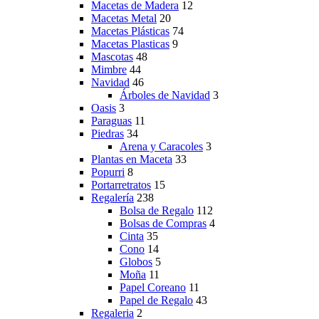
Macetas de Madera
12
Macetas Metal
20
Macetas Plásticas
74
Macetas Plasticas
9
Mascotas
48
Mimbre
44
Navidad
46
Árboles de Navidad
3
Oasis
3
Paraguas
11
Piedras
34
Arena y Caracoles
3
Plantas en Maceta
33
Popurri
8
Portarretratos
15
Regalería
238
Bolsa de Regalo
112
Bolsas de Compras
4
Cinta
35
Cono
14
Globos
5
Moña
11
Papel Coreano
11
Papel de Regalo
43
Regaleria
2