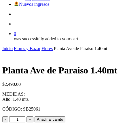
Nuevos ingresos
search
account
0
was successfully added to your cart.
Inicio
Flores y Bazar
Flores
Planta Ave de Paraiso 1.40mt
Planta Ave de Paraiso 1.40mt
$
2,490.00
MEDIDAS:
Alto: 1,40 mts.
CÓDIGO: SB25061
Planta
Añadir al carrito
Ave
de