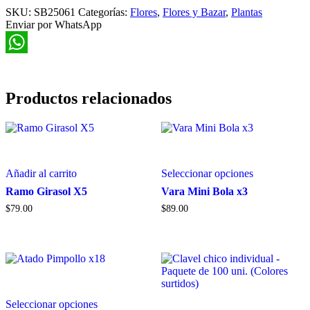
SKU:
Paraiso
SB25061
Categorías:
Flores
,
Flores y Bazar
,
Plantas
Enviar por WhatsApp
1.40mt
cantidad
WhatsApp
Productos relacionados
Este
Añadir al carrito
Seleccionar opciones
producto
tiene
Ramo Girasol X5
Vara Mini Bola x3
múltiples
$
79.00
$
89.00
variantes.
Las
opciones
se
pueden
elegir
en
Este
la
Seleccionar opciones
producto