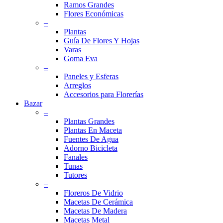
Ramos Grandes
Flores Económicas
–
Plantas
Guía De Flores Y Hojas
Varas
Goma Eva
–
Paneles y Esferas
Arreglos
Accesorios para Florerías
Bazar
–
Plantas Grandes
Plantas En Maceta
Fuentes De Agua
Adorno Bicicleta
Fanales
Tunas
Tutores
–
Floreros De Vidrio
Macetas De Cerámica
Macetas De Madera
Macetas Metal