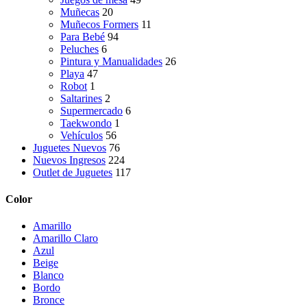
Muñecas
20
Muñecos Formers
11
Para Bebé
94
Peluches
6
Pintura y Manualidades
26
Playa
47
Robot
1
Saltarines
2
Supermercado
6
Taekwondo
1
Vehículos
56
Juguetes Nuevos
76
Nuevos Ingresos
224
Outlet de Juguetes
117
Color
Amarillo
Amarillo Claro
Azul
Beige
Blanco
Bordo
Bronce