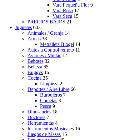
Vara Pequeña Flor
9
Vara Rosa
17
Vara Seca
15
PRECIOS BAJOS
21
Juguetes
603
Animales / Granja
14
Armas
38
Metralleta Biogel
14
Autos a Control remoto
11
Aviones / Militar
12
Bebotes
32
Belleza
65
Buggys
16
Cocina
35
Limpieza
2
Deportes / Aire Libre
66
Burbujeros
7
Cometas
3
Pesca
9
Dinosaurios
18
Doctores
7
Herramientas
4
Instrumentos Musicales
16
Juegos de Masas
15
Juegos de mesa
49