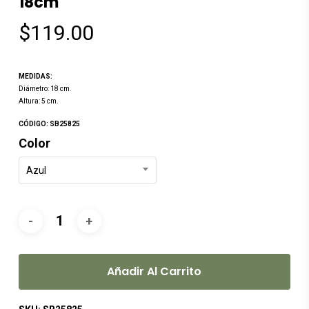
18cm
$
119.00
MEDIDAS:
Diámetro: 18 cm.
Altura: 5 cm.
CÓDIGO: SB25825
Color
Azul
Añadir Al Carrito