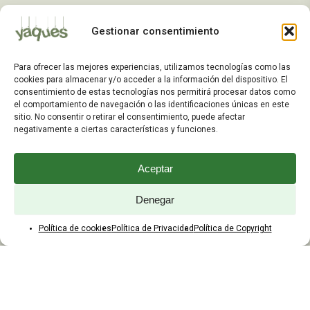
Mis Pedidos
Gestionar consentimiento
Dirección de Envío
Editar Cuenta
Para ofrecer las mejores experiencias, utilizamos tecnologías como las
Preguntas Frecuentes
cookies para almacenar y/o acceder a la información del dispositivo. El
consentimiento de estas tecnologías nos permitirá procesar datos como
el comportamiento de navegación o las identificaciones únicas en este
ATENCIÓN AL CLIENTE
sitio. No consentir o retirar el consentimiento, puede afectar
negativamente a ciertas características y funciones.
TELÉFONOS:
2203 7849 / 2208 4326
Aceptar
WhatsApp:
+598 099 344 945
Email:
Denegar
yaques.hnos.srl@gmail.com
Política de cookies
Política de Privacidad
Política de Copyright
HORARIOS DE ATENCIÓN
Lunes a viernes:
8:00 a 17:45
Sábados:
8:00 a 12:45