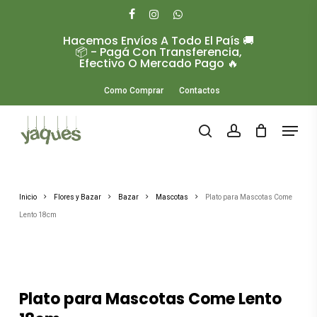
Skip
to
facebook
instagram
whatsapp
main
Hacemos Envíos A Todo El País 🚚
Close
content
📦 - Pagá Con Transferencia,
Menu
Efectivo O Mercado Pago 🔥
Como Comprar
Contactos
Menu
search
account
Inicio
Flores y Bazar
Bazar
Mascotas
Plato para Mascotas Come
Lento 18cm
Plato para Mascotas Come Lento