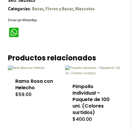
SKU:
SB25825
Categorías:
Bazar
,
Flores y Bazar
,
Mascotas
Enviar por WhatsApp
WhatsApp
Este
Productos relacionados
producto
tiene
múltiples
variantes.
Las
Ramo Rosa con
opciones
Pimpollo
Helecho
se
individual –
$
59.00
pueden
Paquete de 100
elegir
uni. (Colores
en
la
surtidos)
página
$
400.00
de
producto