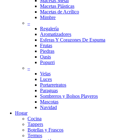
Macetas Metal
Macetas Plásticas
Macetas de Acrílico
Mimbre
–
Regalería
Aromatizadores
Esferas Y Corazones De Espuma
Frutas
Piedras
Oasis
Popurri
–
Velas
Luces
Portarretratos
Paraguas
Sombreros y Bolsos Playeros
Mascotas
Navidad
Hogar
Cocina
Tappers
Botellas y Frascos
Termos