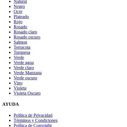
Natural
Negro
Ocre
Plateado
Rojo
Rosado
Rosado claro
Rosado oscuro
Salmon
Terracota
Turquesa
Verde
Verde agua
Verde claro
Verde Manzana
Verde oscuro
Vino
Violeta
Violeta Oscuro
AYUDA
Política de Privacidad
Términos y Condiciones
Política de Copyright