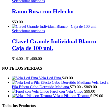
Este
Seleccionar opciones
producto
tiene
Ramo Rosa con Helecho
múltiples
variantes.
$
59.00
Las
opciones
Este
Seleccionar opciones
se
producto
pueden
tiene
Clavel Grande Individual Blanco –
elegir
múltiples
en
Caja de 100 uni.
variantes.
la
Las
página
opciones
Rango
$
14.00
-
$
1,400.00
de
se
de
producto
pueden
precios:
NO TE LOS PIERDAS
elegir
desde
en
$14.00
Vela Led Fina
$
49.00
la
hasta
Vela Led a
página
$1,400.00
Rango
Pila Efecto Cebo Derretido Mediana
$
79.00
-
$
869.00
de
de
Farol con Vela Chico
$
99.00
producto
precios:
Vela a Pila con Textura
$
129.00
desde
$79.00
Todos los Productos
hasta