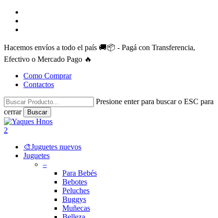
Skip
facebook
to
instagram
main
whatsapp
content
Hacemos envíos a todo el país 🚚📦 - Pagá con Transferencia,
Efectivo o Mercado Pago 🔥
Como Comprar
Contactos
Presione enter para buscar o ESC para
cerrar
Buscar
Close
Search
search
account
2
Menu
🎨Juguetes nuevos
Juguetes
–
Para Bebés
Bebotes
Peluches
Buggys
Muñecas
Belleza