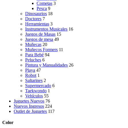
Cometas
3
Pesca
9
Dinosaurios
18
Doctores
7
Herramientas
3
Instrumentos Musicales
16
Juegos de Masas
15
Juegos de mesa
49
Muñecas
20
Muñecos Formers
11
Para Bebé
94
Peluches
6
Pintura y Manualidades
26
Playa
47
Robot
1
Saltarines
2
Supermercado
6
Taekwondo
1
Vehículos
55
Juguetes Nuevos
76
Nuevos Ingresos
224
Outlet de Juguetes
117
Color