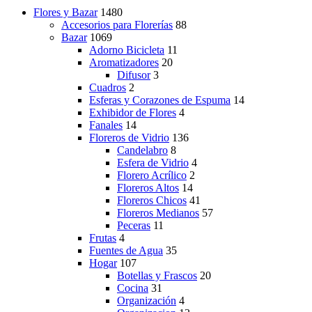
$869.00
Flores y Bazar
1480
Accesorios para Florerías
88
Bazar
1069
Adorno Bicicleta
11
Aromatizadores
20
Difusor
3
Cuadros
2
Esferas y Corazones de Espuma
14
Exhibidor de Flores
4
Fanales
14
Floreros de Vidrio
136
Candelabro
8
Esfera de Vidrio
4
Florero Acrílico
2
Floreros Altos
14
Floreros Chicos
41
Floreros Medianos
57
Peceras
11
Frutas
4
Fuentes de Agua
35
Hogar
107
Botellas y Frascos
20
Cocina
31
Organización
4