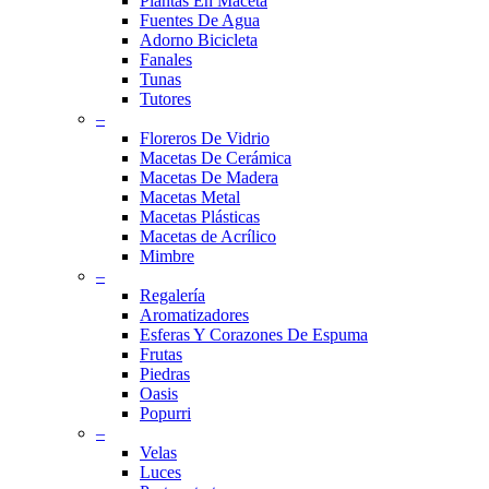
Plantas En Maceta
Fuentes De Agua
Adorno Bicicleta
Fanales
Tunas
Tutores
–
Floreros De Vidrio
Macetas De Cerámica
Macetas De Madera
Macetas Metal
Macetas Plásticas
Macetas de Acrílico
Mimbre
–
Regalería
Aromatizadores
Esferas Y Corazones De Espuma
Frutas
Piedras
Oasis
Popurri
–
Velas
Luces