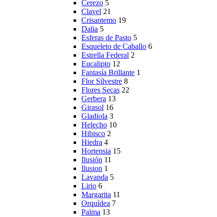
Cerezo
5
Clavel
21
Crisantemo
19
Dalia
5
Esferas de Pasto
5
Esqueleto de Caballo
6
Estrella Federal
2
Eucalipto
12
Fantasía Brillante
1
Flor Silvestre
8
Flores Secas
22
Gerbera
13
Girasol
16
Gladiola
3
Helecho
10
Hibisco
2
Hiedra
4
Hortensia
15
Ilusión
11
Ilusion
1
Lavanda
5
Lirio
6
Margarita
11
Orquídea
7
Palma
13