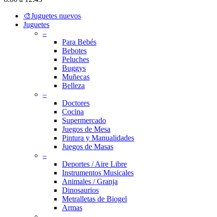
Close
🎨Juguetes nuevos
Menu
Juguetes
–
Para Bebés
Bebotes
Peluches
Buggys
Muñecas
Belleza
–
Doctores
Cocina
Supermercado
Juegos de Mesa
Pintura y Manualidades
Juegos de Masas
–
Deportes / Aire Libre
Instrumentos Musicales
Animales / Granja
Dinosaurios
Metralletas de Biogel
Armas
–