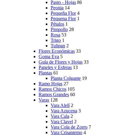
Pasto - Hojas
86
Peonia
14
Pequeña Flor
4
Pequena Flor
1
Pétalos
1
Pimpollo
28
Rosa
53
Trigo
1
Tulipan
2
Flores Económicas
33
Goma Eva
5
Guía de Flores y Hojas
33
Paneles y Esferas
13
Plantas
61
Planta Colgante
19
Ramo Hojas
27
Ramos Chicos
105
Ramos Grandes
60
Varas
128
Vara Alelí
2
Vara Azucena
3
Vara Cala
2
Vara Clavel
2
Vara Cola de Zorro
7
Vara Crisantemo
4