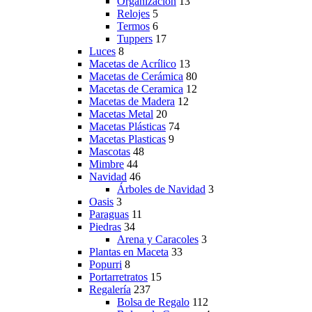
Organizacion
13
Relojes
5
Termos
6
Tuppers
17
Luces
8
Macetas de Acrílico
13
Macetas de Cerámica
80
Macetas de Ceramica
12
Macetas de Madera
12
Macetas Metal
20
Macetas Plásticas
74
Macetas Plasticas
9
Mascotas
48
Mimbre
44
Navidad
46
Árboles de Navidad
3
Oasis
3
Paraguas
11
Piedras
34
Arena y Caracoles
3
Plantas en Maceta
33
Popurri
8
Portarretratos
15
Regalería
237
Bolsa de Regalo
112