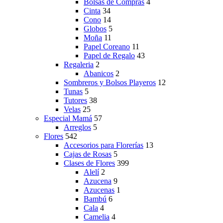
Bolsas de Compras
4
Cinta
34
Cono
14
Globos
5
Moña
11
Papel Coreano
11
Papel de Regalo
43
Regaleria
2
Abanicos
2
Sombreros y Bolsos Playeros
12
Tunas
5
Tutores
38
Velas
25
Especial Mamá
57
Arreglos
5
Flores
542
Accesorios para Florerías
13
Cajas de Rosas
5
Clases de Flores
399
Alelí
2
Azucena
9
Azucenas
1
Bambú
6
Cala
4
Camelia
4