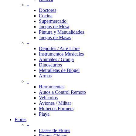
–
Doctores
Cocina
Supermercado
Juegos de Mesa
Pintura y Manualidades
Juegos de Masas
–
Deportes / Aire Libre
Instrumentos Musicales
Animales / Granja
Dinosaurios
Metralletas de Biogel
Armas
–
Herramientas
Autos a Control Remoto
Vehículos
Aviones / Militar
Muñecos Formers
Playa
Flores
–
Clases de Flores
Ramos Chicos