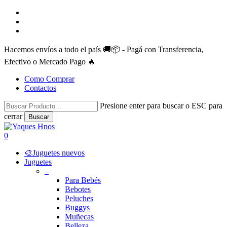
Skip
facebook
to
instagram
main
whatsapp
content
Hacemos envíos a todo el país 🚚📦 - Pagá con Transferencia,
Efectivo o Mercado Pago 🔥
Como Comprar
Contactos
Presione enter para buscar o ESC para
cerrar
Buscar
Close
Search
search
account
0
Menu
🎨Juguetes nuevos
Juguetes
–
Para Bebés
Bebotes
Peluches
Buggys
Muñecas
Belleza