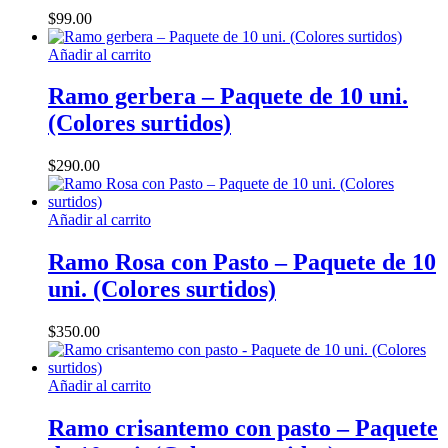
variantes.
la
$
99.00
Las
página
opciones
de
Añadir al carrito
se
producto
pueden
Ramo gerbera – Paquete de 10 uni.
elegir
en
(Colores surtidos)
la
página
$
290.00
de
producto
Añadir al carrito
Ramo Rosa con Pasto – Paquete de 10
uni. (Colores surtidos)
$
350.00
Añadir al carrito
Ramo crisantemo con pasto – Paquete