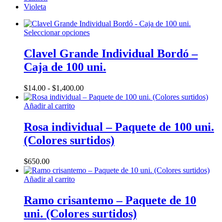
Violeta
Este
Seleccionar opciones
producto
tiene
Clavel Grande Individual Bordó –
múltiples
Caja de 100 uni.
variantes.
Las
opciones
Rango
$
14.00
-
$
1,400.00
se
de
pueden
precios:
Añadir al carrito
elegir
desde
en
$14.00
Rosa individual – Paquete de 100 uni.
la
hasta
(Colores surtidos)
página
$1,400.00
de
producto
$
650.00
Añadir al carrito
Ramo crisantemo – Paquete de 10
uni. (Colores surtidos)