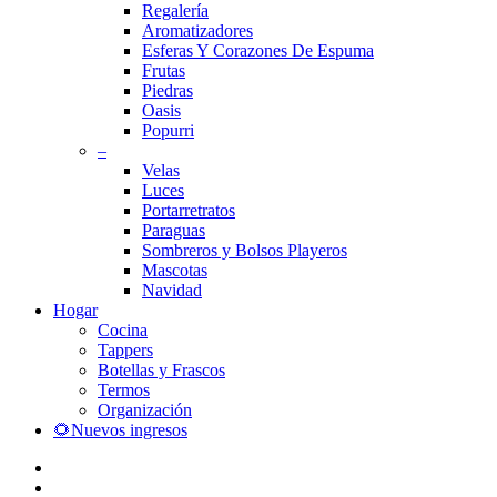
Regalería
Aromatizadores
Esferas Y Corazones De Espuma
Frutas
Piedras
Oasis
Popurri
–
Velas
Luces
Portarretratos
Paraguas
Sombreros y Bolsos Playeros
Mascotas
Navidad
Hogar
Cocina
Tappers
Botellas y Frascos
Termos
Organización
🌻Nuevos ingresos
facebook
instagram