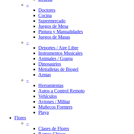
–
Doctores
Cocina
Supermercado
Juegos de Mesa
Pintura y Manualidades
Juegos de Masas
–
Deportes / Aire Libre
Instrumentos Musicales
Animales / Granja
Dinosaurios
Metralletas de Biogel
Armas
–
Herramientas
Autos a Control Remoto
Vehículos
Aviones / Militar
Muñecos Formers
Playa
Flores
–
Clases de Flores
Ramos Chicos