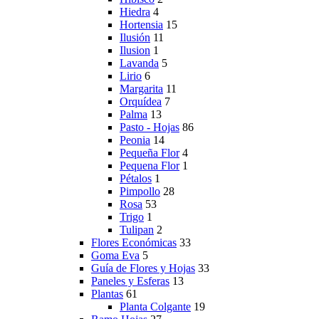
Hiedra
4
Hortensia
15
Ilusión
11
Ilusion
1
Lavanda
5
Lirio
6
Margarita
11
Orquídea
7
Palma
13
Pasto - Hojas
86
Peonia
14
Pequeña Flor
4
Pequena Flor
1
Pétalos
1
Pimpollo
28
Rosa
53
Trigo
1
Tulipan
2
Flores Económicas
33
Goma Eva
5
Guía de Flores y Hojas
33
Paneles y Esferas
13
Plantas
61
Planta Colgante
19