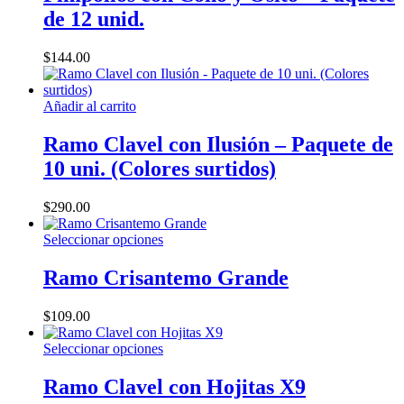
en
de 12 unid.
la
página
$
144.00
de
producto
Añadir al carrito
Ramo Clavel con Ilusión – Paquete de
10 uni. (Colores surtidos)
$
290.00
Este
Seleccionar opciones
producto
tiene
Ramo Crisantemo Grande
múltiples
variantes.
$
109.00
Las
opciones
Este
Seleccionar opciones
se
producto
pueden
tiene
Ramo Clavel con Hojitas X9
elegir
múltiples
en