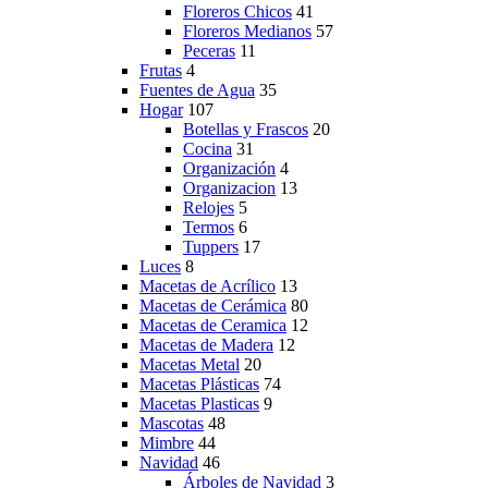
Floreros Chicos
41
Floreros Medianos
57
Peceras
11
Frutas
4
Fuentes de Agua
35
Hogar
107
Botellas y Frascos
20
Cocina
31
Organización
4
Organizacion
13
Relojes
5
Termos
6
Tuppers
17
Luces
8
Macetas de Acrílico
13
Macetas de Cerámica
80
Macetas de Ceramica
12
Macetas de Madera
12
Macetas Metal
20
Macetas Plásticas
74
Macetas Plasticas
9
Mascotas
48
Mimbre
44
Navidad
46
Árboles de Navidad
3