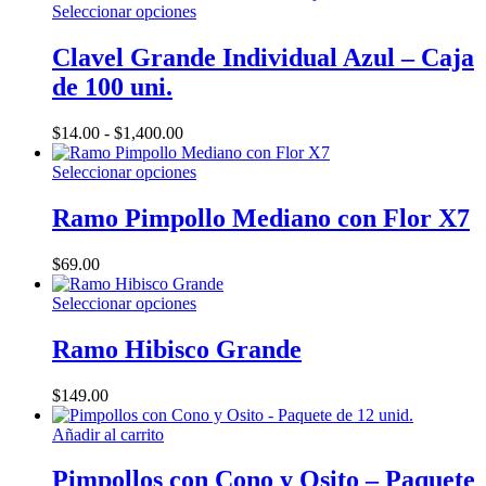
de
Este
Seleccionar opciones
se
producto
producto
pueden
tiene
Clavel Grande Individual Azul – Caja
elegir
múltiples
en
de 100 uni.
variantes.
la
Las
página
opciones
Rango
$
14.00
-
$
1,400.00
de
se
de
producto
pueden
precios:
Este
Seleccionar opciones
elegir
desde
producto
en
$14.00
tiene
Ramo Pimpollo Mediano con Flor X7
la
hasta
múltiples
página
$1,400.00
variantes.
$
69.00
de
Las
producto
opciones
Este
Seleccionar opciones
se
producto
pueden
tiene
Ramo Hibisco Grande
elegir
múltiples
en
variantes.
la
$
149.00
Las
página
opciones
de
Añadir al carrito
se
producto
pueden
Pimpollos con Cono y Osito – Paquete
elegir