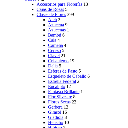
Accesorios para Florerías
13
Cajas de Rosas
5
Clases de Flores
399
Alelí
2
Azucena
9
Azucenas
1
Bambú
6
Cala
4
Camelia
4
Cerezo
5
Clavel
21
Crisantemo
19
Dalia
5
Esferas de Pasto
5
Esqueleto de Caballo
6
Estrella Federal
2
Eucalipto
12
Fantasía Brillante
1
Flor Silvestre
8
Flores Secas
22
Gerbera
13
Girasol
16
Gladiola
3
Helecho
10
Hibisco
2