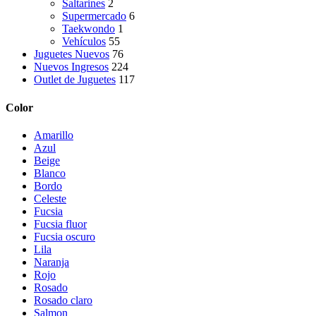
Saltarines
2
Supermercado
6
Taekwondo
1
Vehículos
55
Juguetes Nuevos
76
Nuevos Ingresos
224
Outlet de Juguetes
117
Color
Amarillo
Azul
Beige
Blanco
Bordo
Celeste
Fucsia
Fucsia fluor
Fucsia oscuro
Lila
Naranja
Rojo
Rosado
Rosado claro
Salmon