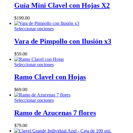
Guía Mini Clavel con Hojas X2
elegir
en
la
$
199.00
página
de
Este
Seleccionar opciones
producto
producto
tiene
Vara de Pimpollo con Ilusión x3
múltiples
variantes.
$
59.00
Las
opciones
Este
Seleccionar opciones
se
producto
pueden
tiene
Ramo Clavel con Hojas
elegir
múltiples
en
variantes.
la
$
69.00
Las
página
opciones
de
Este
Seleccionar opciones
se
producto
producto
pueden
tiene
Ramo de Azucenas 7 flores
elegir
múltiples
en
variantes.
la
$
79.00
Las
página
opciones