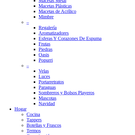
Macetas Metal
Macetas Plásticas
Macetas de Acrílico
Mimbre
–
Regalería
Aromatizadores
Esferas Y Corazones De Espuma
Frutas
Piedras
Oasis
Popurri
–
Velas
Luces
Portarretratos
Paraguas
Sombreros y Bolsos Playeros
Mascotas
Navidad
Hogar
Cocina
Tappers
Botellas y Frascos
Termos