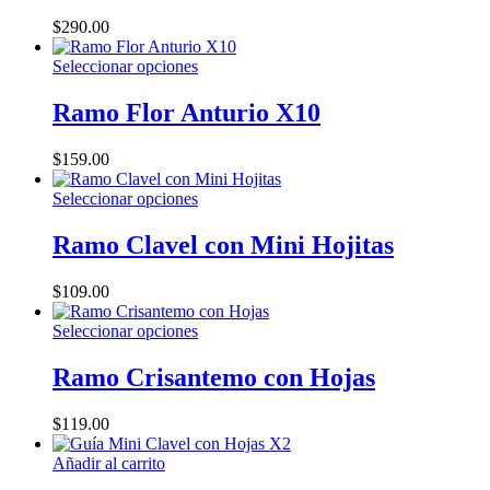
$
290.00
Este
Seleccionar opciones
producto
tiene
Ramo Flor Anturio X10
múltiples
variantes.
$
159.00
Las
opciones
Este
Seleccionar opciones
se
producto
pueden
tiene
Ramo Clavel con Mini Hojitas
elegir
múltiples
en
variantes.
la
$
109.00
Las
página
opciones
de
Este
Seleccionar opciones
se
producto
producto
pueden
tiene
Ramo Crisantemo con Hojas
elegir
múltiples
en
variantes.
la
$
119.00
Las
página
opciones
de
Añadir al carrito
se
producto
pueden