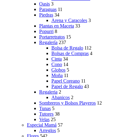
Oasis
3
Paraguas
11
Piedras
34
Arena y Caracoles
3
Plantas en Maceta
33
Popurri
8
Portarretratos
15
Regalería
237
Bolsa de Regalo
112
Bolsas de Compras
4
Cinta
34
Cono
14
Globos
5
Moña
11
Papel Coreano
11
Papel de Regalo
43
Regaleria
2
Abanicos
2
Sombreros y Bolsos Playeros
12
Tunas
5
Tutores
38
Velas
25
Especial Mamá
57
Arreglos
5
Flores
542