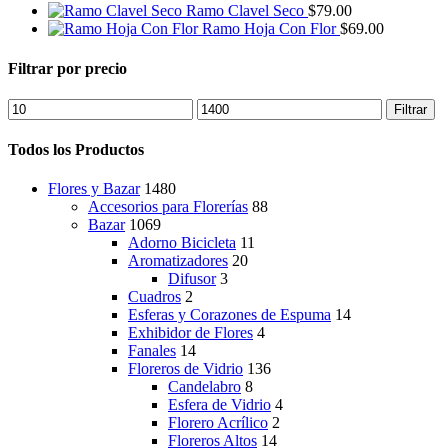
era:
es:
Ramo Clavel Seco
$
79.00
$89.00.
$69.00.
Ramo Hoja Con Flor
$
69.00
Filtrar por precio
Precio
Precio
Filtrar
mínimo
máximo
Todos los Productos
Flores y Bazar
1480
Accesorios para Florerías
88
Bazar
1069
Adorno Bicicleta
11
Aromatizadores
20
Difusor
3
Cuadros
2
Esferas y Corazones de Espuma
14
Exhibidor de Flores
4
Fanales
14
Floreros de Vidrio
136
Candelabro
8
Esfera de Vidrio
4
Florero Acrílico
2
Floreros Altos
14