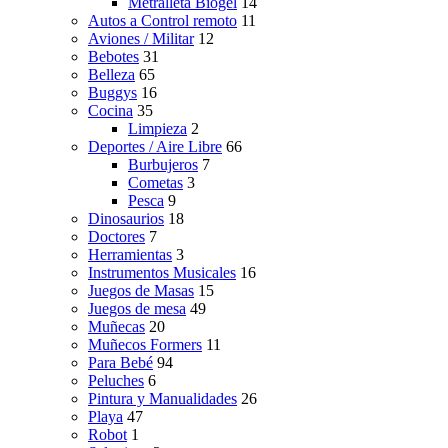
Metralleta Biogel
14
Autos a Control remoto
11
Aviones / Militar
12
Bebotes
31
Belleza
65
Buggys
16
Cocina
35
Limpieza
2
Deportes / Aire Libre
66
Burbujeros
7
Cometas
3
Pesca
9
Dinosaurios
18
Doctores
7
Herramientas
3
Instrumentos Musicales
16
Juegos de Masas
15
Juegos de mesa
49
Muñecas
20
Muñecos Formers
11
Para Bebé
94
Peluches
6
Pintura y Manualidades
26
Playa
47
Robot
1