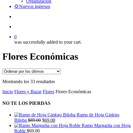
Organización
🌻Nuevos ingresos
search
account
0
was successfully added to your cart.
Flores Económicas
Ordenado
Mostrando los 33 resultados
por
Inicio
Flores y Bazar
Flores
Flores Económicas
los
últimos
NO TE LOS PIERDAS
Ramo de Hoja Ginkgo
El
El
Biloba
$
89.00
$
69.00
precio
precio
Ramo Margarita con Hoja
original
actual
Roble
$
69.00