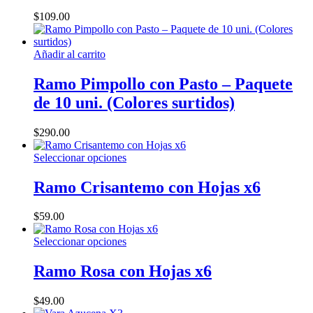
variantes.
la
$
109.00
Las
página
opciones
de
se
producto
Añadir al carrito
pueden
elegir
Ramo Pimpollo con Pasto – Paquete
en
la
de 10 uni. (Colores surtidos)
página
de
$
290.00
producto
Este
Seleccionar opciones
producto
tiene
Ramo Crisantemo con Hojas x6
múltiples
variantes.
$
59.00
Las
opciones
Este
Seleccionar opciones
se
producto
pueden
tiene
Ramo Rosa con Hojas x6
elegir
múltiples
en
variantes.
la
$
49.00
Las
página