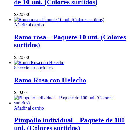
de 10 uni. (Colores surtidos)
$
320.00
Añadir al carrito
Ramo rosa – Paquete 10 uni. (Colores
surtidos)
$
320.00
Este
Seleccionar opciones
producto
tiene
Ramo Rosa con Helecho
múltiples
variantes.
$
59.00
Las
opciones
se
Añadir al carrito
pueden
elegir
Pimpollo individual – Paquete de 100
en
la
uni. (Colores surtidos)