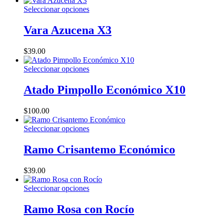
opciones
de
Este
Seleccionar opciones
se
producto
producto
pueden
tiene
Vara Azucena X3
elegir
múltiples
en
variantes.
la
$
39.00
Las
página
opciones
de
Este
Seleccionar opciones
se
producto
producto
pueden
tiene
Atado Pimpollo Económico X10
elegir
múltiples
en
variantes.
la
$
100.00
Las
página
opciones
de
Este
Seleccionar opciones
se
producto
producto
pueden
tiene
Ramo Crisantemo Económico
elegir
múltiples
en
variantes.
la
$
39.00
Las
página
opciones
de
Este
Seleccionar opciones
se
producto
producto
pueden
tiene
Ramo Rosa con Rocío
elegir
múltiples
en