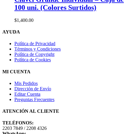
página
$1,400.00
100 uni. (Colores Surtidos)
de
producto
$
1,400.00
AYUDA
Política de Privacidad
Términos y Condiciones
Política de Copyright
Política de Cookies
MI CUENTA
Mis Pedidos
Dirección de Envío
Editar Cuenta
Preguntas Frecuentes
ATENCIÓN AL CLIENTE
TELÉFONOS:
2203 7849 / 2208 4326
WhatsApp: