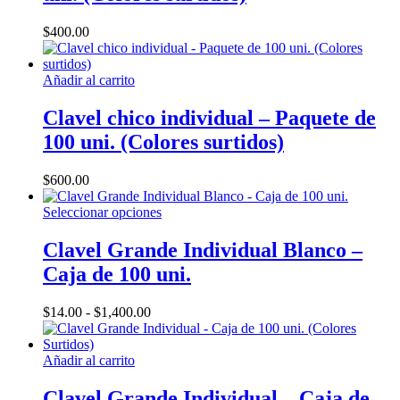
página
de
$
400.00
producto
Añadir al carrito
Clavel chico individual – Paquete de
100 uni. (Colores surtidos)
$
600.00
Este
Seleccionar opciones
producto
tiene
Clavel Grande Individual Blanco –
múltiples
Caja de 100 uni.
variantes.
Las
opciones
Rango
$
14.00
-
$
1,400.00
se
de
pueden
precios:
elegir
desde
Añadir al carrito
en
$14.00
la
hasta
Clavel Grande Individual – Caja de