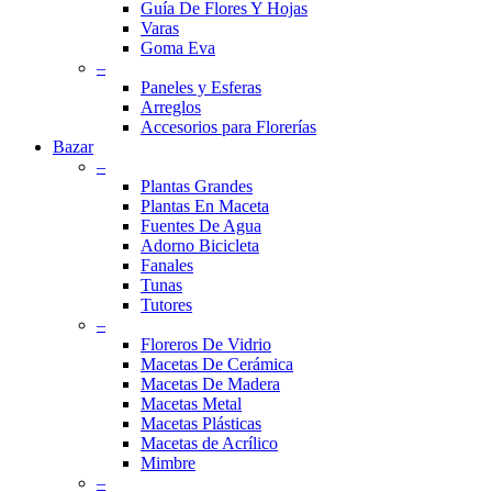
Guía De Flores Y Hojas
Varas
Goma Eva
–
Paneles y Esferas
Arreglos
Accesorios para Florerías
Bazar
–
Plantas Grandes
Plantas En Maceta
Fuentes De Agua
Adorno Bicicleta
Fanales
Tunas
Tutores
–
Floreros De Vidrio
Macetas De Cerámica
Macetas De Madera
Macetas Metal
Macetas Plásticas
Macetas de Acrílico
Mimbre
–